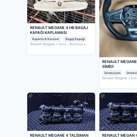
RENAULT MEGANE 4 HB BAGAJ
KAPAĞI KAPLAMASI
Kaporta & Karoser
Bagaj Kapağı
Renault Megane
• İzmir / Bornova
•
OTO ÇIKMACIM
RENAULT MEGANE 
SİMİDİ
Direksiyon
Direks
Renault Megane
• İzm
OTO ÇIKMACIM
RENAULT MEGANE 4 TALİSMAN
RENAULT MEGAN 4