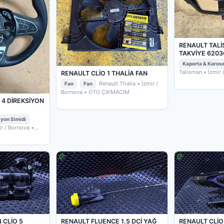
RENAULT TALİ
TAKVİYE 6203
Kaporta & Karos
Talisman
• İzmir
RENAULT CLİO 1 THALİA FAN
ÇIKMACIM
Renault Thalia
• İzmir /
Fan
Fan
Bornova
• OTO ÇIKMACIM
4 DİREKSİYON
iyon Simidi
ir / Bornova
•
 CLİO 5
RENAULT FLUENCE 1.5 DCİ YAĞ
RENAULT CLİO