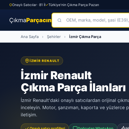
Onaylı Satıcılar · 81 İl
Türkiye'nin Çıkma Parça Pazarı
Çıkma
Parçacın
Skip
Ana Sayfa
›
Şehirler
›
İzmir Çıkma Parça
to
content
İZMIR RENAULT
İzmir Renault
Çıkma Parça İlanları
İzmir Renault'daki onaylı satıcılardan orijinal çıkm
inceleyin. Motor, şanzıman, kaporta ve yüzlerce p
iletişim.
Onaylı satıcı profilleri
Doğrudan WhatsApp
H