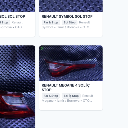
BOL SOL STOP
RENAULT SYMBOL SOL STOP
Renault
Renault
l Stop
Far & Stop
Sol Stop
 Bornova
• OTO
Symbol
• İzmir / Bornova
• OTO
ÇIKMACIM
RENAULT MEGANE 4 SOL İÇ
STOP
Renault
Far & Stop
Sol İç Stop
Megane
• İzmir / Bornova
• OTO
ÇIKMACIM