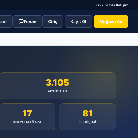
Hakkımızda
·
İletişim
pler
Forum
Giriş
Kayıt Ol
Mağaza Aç
3.105
AKTIF İLAN
17
81
ONAYLI MAĞAZA
İL ERIŞIMI