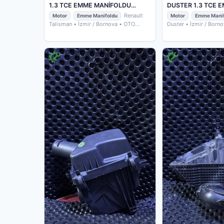
1.3 TCE EMME MANİFOLDU
DUSTER 1.3 TCE 
140030373R
MANİFOLDU 1400
Renault
Motor
Emme Manifoldu
Motor
Emme Manif
Talisman
• İzmir / Bornova
• OTO
Duster
• İzmir / Born
ÇIKMACIM
ÇIKMACIM