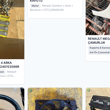
KAPUTU
Renault Symbol
• İzmir /
Motor
Bornova
• OTO ÇIKMACIM
RENAULT MEG
ÇAMURLUK
Kaporta & Karos
Sol Ön Çamurluk
İzmir / Bornova
•
 4 ARKA
 240153566R
Renault
pon
nova
• OTO