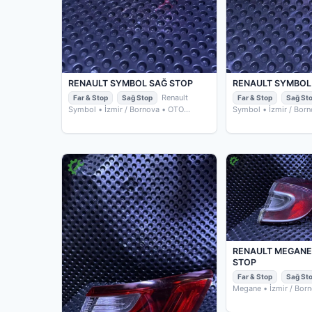
RENAULT SYMBOL SAĞ STOP
RENAULT SYMBOL
Renault
Far & Stop
Sağ Stop
Far & Stop
Sağ St
Symbol
• İzmir / Bornova
• OTO
Symbol
• İzmir / Bor
ÇIKMACIM
ÇIKMACIM
RENAULT MEGANE
STOP
Far & Stop
Sağ St
Megane
• İzmir / Bor
ÇIKMACIM