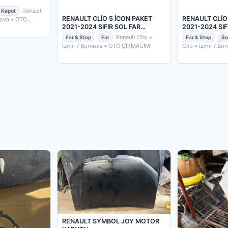
Renault
Kaput
RENAULT CLİO 5 İCON PAKET
RENAULT CLİO
nova
• OTO
2021-2024 SIFIR SOL FAR
2021-2024 SIF
260606305R
265551550R
Renault Clio
•
Far & Stop
Far
Far & Stop
So
İzmir / Bornova
• OTO ÇIKMACIM
Clio
• İzmir / Bo
ÇIKMACIM
RENAULT SYMBOL JOY MOTOR