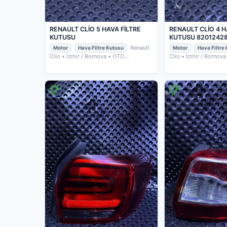
RENAULT CLİO 5 HAVA FİLTRE
RENAULT CLİO 4 H
KUTUSU
KUTUSU 8201242
Renault
Motor
Hava Filtre Kutusu
Motor
Hava Filtre
Clio
• İzmir / Bornova
• OTO
Clio
• İzmir / Bornova
ÇIKMACIM
ÇIKMACIM