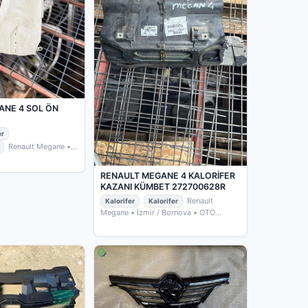
ANE 4 SOL ÖN
er
Renault Megane
•
 OTO ÇIKMACIM
RENAULT MEGANE 4 KALORİFER
KAZANI KÜMBET 272700628R
Renault
Kalorifer
Kalorifer
Megane
• İzmir / Bornova
• OTO
ÇIKMACIM