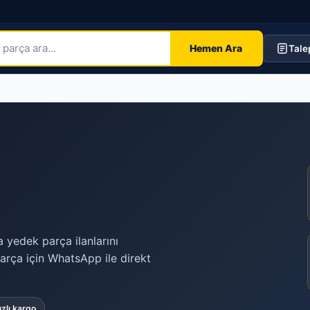
Hemen Ara
Tale
a yedek parça ilanlarını
arça için WhatsApp ile direkt
ızlı kargo