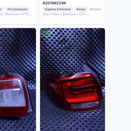
620786224R
Renault
er
Far Çerçevesi
Kaporta & Karoser
Panjur
mir / Bornova
• OTO
Clio
• İzmir / Bornova
• OTO
ÇIKMACIM