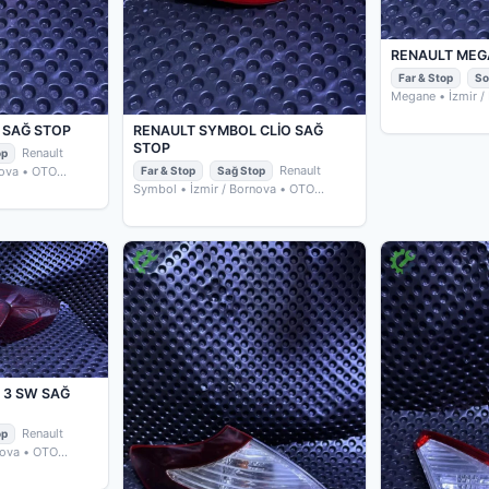
RENAULT MEG
Far & Stop
So
Megane
• İzmir 
ÇIKMACIM
 SAĞ STOP
RENAULT SYMBOL CLİO SAĞ
STOP
Renault
op
Renault
nova
• OTO
Far & Stop
Sağ Stop
Symbol
• İzmir / Bornova
• OTO
ÇIKMACIM
 3 SW SAĞ
Renault
op
nova
• OTO