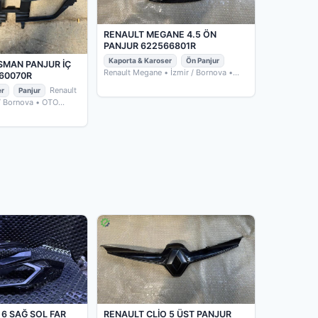
RENAULT MEGANE 4.5 ÖN
PANJUR 622566801R
Kaporta & Karoser
Ön Panjur
SMAN PANJUR İÇ
Renault Megane
• İzmir / Bornova
•
60070R
OTO ÇIKMACIM
Renault
er
Panjur
 / Bornova
• OTO
 6 SAĞ SOL FAR
RENAULT CLİO 5 ÜST PANJUR