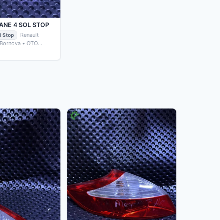
ANE 4 SOL STOP
Renault
l Stop
/ Bornova
• OTO