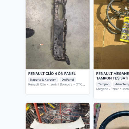
RENAULT CLİO 4 ÖN PANEL
RENAULT MEGANE
TAMPON TESİSATI
Kaporta & Karoser
Ön Panel
Renault Clio
• İzmir / Bornova
• OTO
Tampon
Arka Tam
ÇIKMACIM
Megane
• İzmir / Bor
ÇIKMACIM