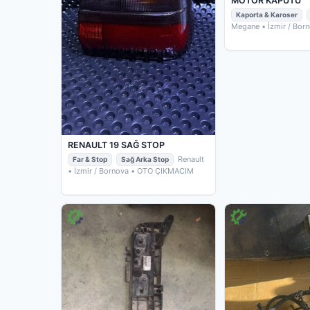
MOTOR KAPUTU
Kaporta & Karoser
Megane
• İzmir / Bor
ÇIKMACIM
RENAULT 19 SAĞ STOP
Renault
Far & Stop
Sağ Arka Stop
• İzmir / Bornova
• OTO ÇIKMACIM