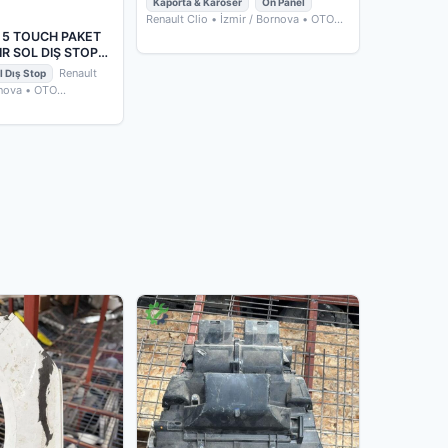
Kaporta & Karoser
Ön Panel
Renault Clio
• İzmir / Bornova
• OTO
ÇIKMACIM
 5 TOUCH PAKET
IR SOL DIŞ STOP
Renault
l Dış Stop
rnova
• OTO