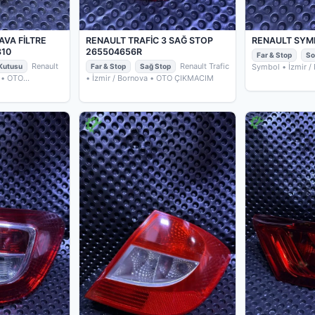
AVA FİLTRE
RENAULT TRAFİC 3 SAĞ STOP
RENAULT SYM
810
265504656R
Far & Stop
So
Renault
Renault Trafic
 Kutusu
Far & Stop
Sağ Stop
Symbol
• İzmir /
ÇIKMACIM
• OTO
• İzmir / Bornova
• OTO ÇIKMACIM