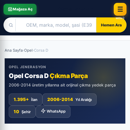
☰
Çıkma
Parçacın
Mağaza Aç
Hemen Ara
Skip
to
Ana Sayfa
›
Opel
›
Corsa D
content
OPEL JENERASYON
Opel Corsa D
Çıkma Parça
2006-2014 üretim yıllarına ait orijinal çıkma yedek parça
1.395+
2006-2014
İlan
Yıl Aralığı
10
WhatsApp
Şehir