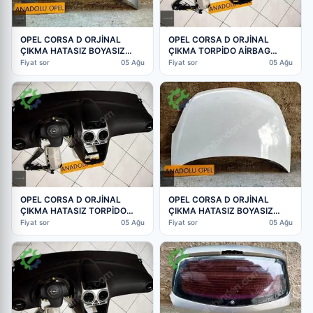
OPEL CORSA D ORJİNAL
OPEL CORSA D ORJİNAL
ÇIKMA HATASIZ BOYASIZ
ÇIKMA TORPİDO AİRBAG
KAPUT HER RENK VAR GM
KEMER TOKALARI GM
Fiyat sor
05 Ağu
Fiyat sor
05 Ağu
OPEL CORSA D ORJİNAL
OPEL CORSA D ORJİNAL
ÇIKMA HATASIZ TORPİDO
ÇIKMA HATASIZ BOYASIZ
AİRBAG KEMER TOKALARI
KAPUT HER RENK VAR GM
Fiyat sor
05 Ağu
Fiyat sor
05 Ağu