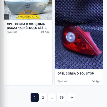
OPEL CORSA D ORJ ÇIKMA
BAGAJ KAPAĞI DOLU KİLİT
CAM GM
Fiyat sor
04 Ağu
OPEL CORSA D SOL STOP
Fiyat sor
04 Ağu
1
2
…
59
→