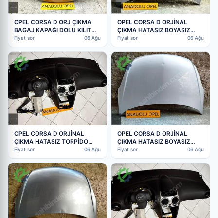
OPEL CORSA D ORJ ÇIKMA
OPEL CORSA D ORJİNAL
BAGAJ KAPAĞI DOLU KİLİT
ÇIKMA HATASIZ BOYASIZ
CAM GM
KAPUT HER RENK VAR GM
Fiyat sor
06 Ağu
Fiyat sor
06 Ağu
OPEL CORSA D ORJİNAL
OPEL CORSA D ORJİNAL
ÇIKMA HATASIZ TORPİDO
ÇIKMA HATASIZ BOYASIZ
AİRBAG KEMER TOKALARI
KAPUT HER RENK VAR GM
Fiyat sor
06 Ağu
Fiyat sor
06 Ağu