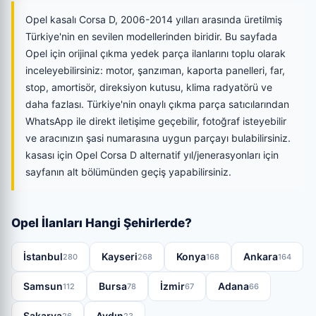
Opel kasalı Corsa D, 2006-2014 yılları arasında üretilmiş
Türkiye'nin en sevilen modellerinden biridir. Bu sayfada
Opel için orijinal çıkma yedek parça ilanlarını toplu olarak
inceleyebilirsiniz: motor, şanzıman, kaporta panelleri, far,
stop, amortisör, direksiyon kutusu, klima radyatörü ve
daha fazlası. Türkiye'nin onaylı çıkma parça satıcılarından
WhatsApp ile direkt iletişime geçebilir, fotoğraf isteyebilir
ve aracınızın şasi numarasına uygun parçayı bulabilirsiniz.
kasası için Opel Corsa D alternatif yıl/jenerasyonları için
sayfanın alt bölümünden geçiş yapabilirsiniz.
Opel İlanları Hangi Şehirlerde?
İstanbul
Kayseri
Konya
Ankara
280
268
168
164
Samsun
Bursa
İzmir
Adana
112
78
67
66
Sakarya
Aydın
26
23