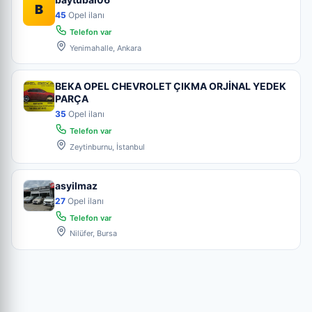
B
45
Opel ilanı
Telefon var
Yenimahalle, Ankara
BEKA OPEL CHEVROLET ÇIKMA ORJİNAL YEDEK
PARÇA
35
Opel ilanı
Telefon var
Zeytinburnu, İstanbul
asyilmaz
27
Opel ilanı
Telefon var
Nilüfer, Bursa