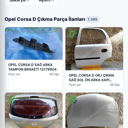
Opel Corsa D Çıkma Parça İlanları
1.395
OPEL CORSA D SAĞ ARKA
TAMPON BRAKETİ 13179904
Fiyat sor
06 Ağu
OPEL CORSA D ORJ ÇIKMA
SAĞ SOL ÖN ARKA KAPI
DÖŞEME KİLİT CAM GM
Fiyat sor
06 Ağu