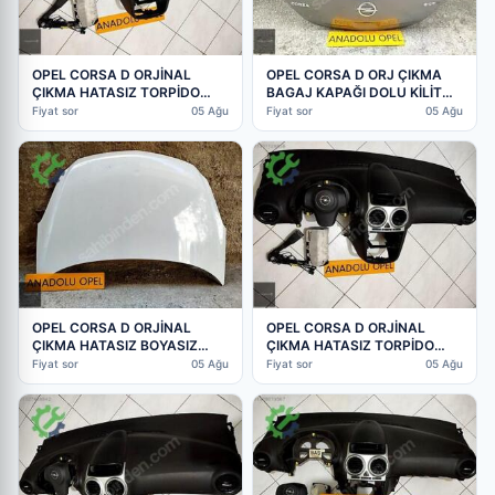
OPEL CORSA D ORJİNAL
OPEL CORSA D ORJ ÇIKMA
ÇIKMA HATASIZ TORPİDO
BAGAJ KAPAĞI DOLU KİLİT
AİRBAG KEMER TOKALARI
CAM GM
Fiyat sor
05 Ağu
Fiyat sor
05 Ağu
OPEL CORSA D ORJİNAL
OPEL CORSA D ORJİNAL
ÇIKMA HATASIZ BOYASIZ
ÇIKMA HATASIZ TORPİDO
KAPUT HER RENK VAR GM
AİRBAG KEMER TOKALARI
Fiyat sor
05 Ağu
Fiyat sor
05 Ağu