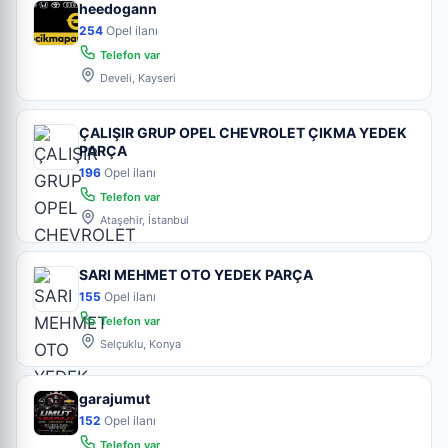
heedogann
254
Opel ilanı
Telefon var
Develi, Kayseri
ÇALIŞIR GRUP OPEL CHEVROLET ÇIKMA YEDEK
PARÇA
196
Opel ilanı
Telefon var
Ataşehir, İstanbul
SARI MEHMET OTO YEDEK PARÇA
155
Opel ilanı
Telefon var
Selçuklu, Konya
garajumut
152
Opel ilanı
Telefon var