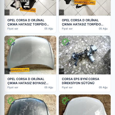
OPEL CORSA D ORJİNAL
OPEL CORSA D ORJİNAL
ÇIKMA HATASIZ TORPİDO
ÇIKMA HATASIZ TORPİDO
AİRBAG KEMER TOKALARI
AİRBAG KEMER TOKALARI
Fiyat sor
05 Ağu
Fiyat sor
05 Ağu
OPEL CORSA D ORJİNAL
CORSA EPS BYNİ CORSA
ÇIKMA HATASIZ BOYASIZ
DİREKSİYON SÜTÜNÜ
KAPUT HER RENK VAR GM
Fiyat sor
05 Ağu
Fiyat sor
05 Ağu