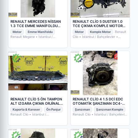
RENAULT MERCEDES NİSSAN
RENAULT CLİO 5 DUSTER 1.0
1.3 TCE EMME MANİFOLDU
TCE ÇIKMA KOMPLE MOTOR
A2821401400
H4DE
Motor
Emme Manifoldu
Motor
Komple Motor
Renault
Renault Megane
• İstanbul /
Clio
• İstanbul / Bahçelievler
•
Bahçelievler
• POYRAZ OTO YEDEK
POYRAZ OTO YEDEK PARÇA
PARÇA
RENAULT CLİO 5 ÖN TAMPON
RENAULT CLİO 4 1.5 DCİ EDC
ALT IZGARA ÇIKMA ORJİNAL
OTOMATİK ŞANZIMAN DC4-
YEDEK PARÇA
005 (320104170R
Kaporta & Karoser
Ön Panjur
Şanzıman
Şanzıman Komple
Renault Clio
• İstanbul /
Renault Clio
• İstanbul / Bahçelievler
Zeytinburnu
• BEKA OPEL
• POYRAZ OTO YEDEK PARÇA
CHEVROLET ÇIKMA ORJİNAL
YEDEK PARÇA