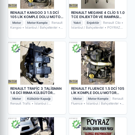
RENAULT KANGOO 3 1.5 DCİ
RENAULT MEGANE 4 CLİO 5 1.0
105 LİK KOMPLE DOLU MOTOR
TCE ENJEKTÖR VE RAMPASI
K9K832
175205061R
Motor
Motor Komple
Renault
Yakıt
Enjektör
Renault Clio
•
Kangoo
• İstanbul / Bahçelievler
•
İstanbul / Bahçelievler
• POYRAZ
POYRAZ OTO YEDEK PARÇA
OTO YEDEK PARÇA
RENAULT TRAFİC 3 TALİSMAN
RENAULT FLUENCE 1.5 DCİ 105
1.6 DCİ R9MA KÜLBÜTÖR
LİK KOMPLE DOLU MOTOR
KAPAĞI 118301003
K9K832
Motor
Külbütör Kapağı
Motor
Motor Komple
Renault
Renault Trafic
• İstanbul /
Fluence
• İstanbul / Bahçelievler
•
Bahçelievler
• POYRAZ OTO YEDEK
POYRAZ OTO YEDEK PARÇA
PARÇA