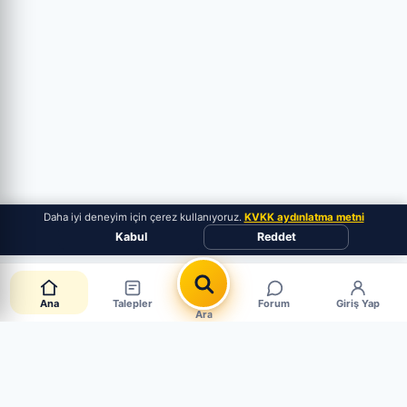
Daha iyi deneyim için çerez kullanıyoruz.
KVKK aydınlatma metni
Kabul
Reddet
Ana
Talepler
Forum
Giriş Yap
Ara