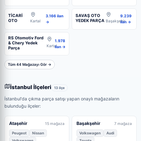
TİCARİ
SAVAŞ OTO
3.166 ilan
9.239
OTO
YEDEK PARÇA
Kartal
Başakşehir
→
ilan →
RS Otomotiv Ford
1.978
& Chery Yedek
Kartal
ilan →
Parça
Tüm 44 Mağazayı Gör →
İstanbul İlçeleri
13 ilçe
İstanbul'da çıkma parça satışı yapan onaylı mağazaların
bulunduğu ilçeler:
Ataşehir
Başakşehir
15 mağaza
7 mağaza
Peugeot
Nissan
Volkswagen
Audi
Volkswagen
Toyota