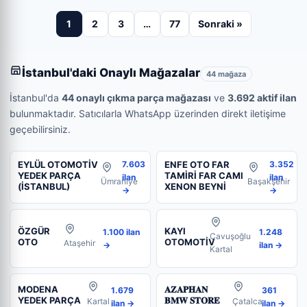
1
2
3
…
77
Sonraki »
İstanbul'daki Onaylı Mağazalar
44 mağaza
İstanbul'da
44 onaylı çıkma parça mağazası
ve
3.692 aktif ilan
bulunmaktadır. Satıcılarla WhatsApp üzerinden direkt iletişime
geçebilirsiniz.
EYLÜL OTOMOTİV
ENFE OTO FAR
7.603
3.352
YEDEK PARÇA
TAMİRİ FAR CAMI
ilan
ilan
Ümraniye
Başakşehir
(İSTANBUL)
XENON BEYNİ
→
→
ÖZGÜR
KAYI
1.100 ilan
1.248
Çavuşoğlu
OTO
OTOMOTİV
Ataşehir
→
ilan →
Kartal
MODENA
𝐀𝐙𝐀𝐏𝐇𝐀𝐍
1.679
361
YEDEK PARÇA
𝐁𝐌𝐖 𝐒𝐓𝐎𝐑𝐄
Kartal
Çatalca
ilan →
ilan →