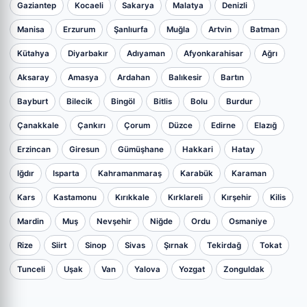
Gaziantep
Kocaeli
Sakarya
Malatya
Denizli
Manisa
Erzurum
Şanlıurfa
Muğla
Artvin
Batman
Kütahya
Diyarbakır
Adıyaman
Afyonkarahisar
Ağrı
Aksaray
Amasya
Ardahan
Balıkesir
Bartın
Bayburt
Bilecik
Bingöl
Bitlis
Bolu
Burdur
Çanakkale
Çankırı
Çorum
Düzce
Edirne
Elazığ
Erzincan
Giresun
Gümüşhane
Hakkari
Hatay
Iğdır
Isparta
Kahramanmaraş
Karabük
Karaman
Kars
Kastamonu
Kırıkkale
Kırklareli
Kırşehir
Kilis
Mardin
Muş
Nevşehir
Niğde
Ordu
Osmaniye
Rize
Siirt
Sinop
Sivas
Şırnak
Tekirdağ
Tokat
Tunceli
Uşak
Van
Yalova
Yozgat
Zonguldak