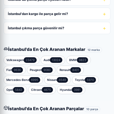
İstanbul'dan kargo ile parça gelir mi?
İstanbul çıkma parça güvenilir mi?
İstanbul'da En Çok Aranan Markalar
12 marka
Volkswagen
23479
Audi
13024
BMW
9823
Fiat
9636
Peugeot
9080
Renault
8401
Mercedes-Benz
6995
Nissan
6549
Toyota
5970
Opel
5842
Citroen
4675
Hyundai
3981
İstanbul'da En Çok Aranan Parçalar
10 parça