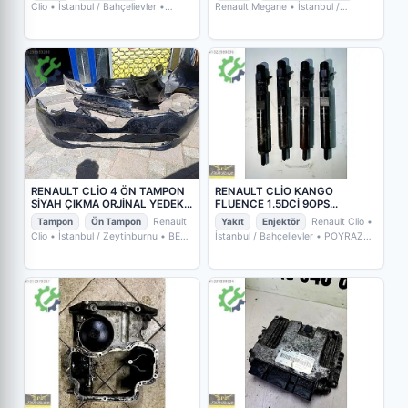
Clio
• İstanbul / Bahçelievler
•
Renault Megane
• İstanbul /
POYRAZ OTO YEDEK PARÇA
Bahçelievler
• POYRAZ OTO YEDEK
PARÇA
RENAULT CLİO 4 ÖN TAMPON
RENAULT CLİO KANGO
SİYAH ÇIKMA ORJİNAL YEDEK
FLUENCE 1.5DCİ 9OPS
PARÇA
ENJEKTÖR TAKIM 166000897R
Tampon
Ön Tampon
Renault
Yakıt
Enjektör
Renault Clio
•
Clio
• İstanbul / Zeytinburnu
• BEKA
İstanbul / Bahçelievler
• POYRAZ
OPEL CHEVROLET ÇIKMA ORJİNAL
OTO YEDEK PARÇA
YEDEK PARÇA