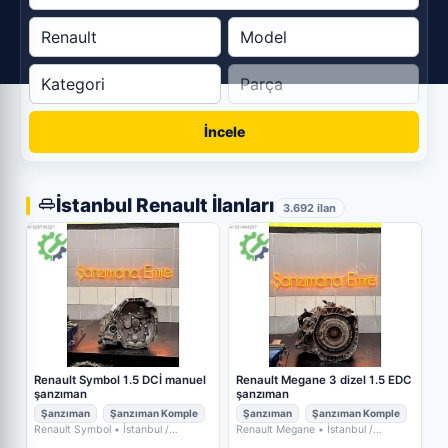
İncele
İstanbul Renault İlanları
3.692 ilan
Renault Symbol 1.5 DCİ manuel
Renault Megane 3 dizel 1.5 EDC
şanzıman
şanzıman
Şanzıman
Şanzıman Komple
Şanzıman
Şanzıman Komple
Renault Symbol
• İstanbul /
Renault Megane
• İstanbul /
Başakşehir
• TURAN AUTO SERVİS
Başakşehir
• TURAN AUTO SERVİS