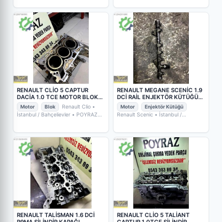
RENAULT CLİO 5 CAPTUR
RENAULT MEGANE SCENİC 1.9
DACİA 1.0 TCE MOTOR BLOKU
DCİ RAİL ENJEKTÖR KÜTÜĞÜ
110119230r
0445214158
Motor
Blok
Renault Clio
•
Motor
Enjektör Kütüğü
İstanbul / Bahçelievler
• POYRAZ
Renault Scenic
• İstanbul /
OTO YEDEK PARÇA
Bahçelievler
• POYRAZ OTO YEDEK
PARÇA
RENAULT TALİSMAN 1.6 DCİ
RENAULT CLİO 5 TALİANT
R9MA SİLİNDİR KAPAĞI
CAPTUR 1.0TCE SİLİNDİR