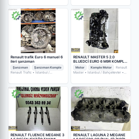
Renault trafik Euro 6 manuel 6
RENAULT MASTER 5 2.0
ileri şanzıman
BLUEDCİ EURO 6 M9R KOMPLE
MOTOR
Şanzıman
Şanzıman Komple
Motor
Komple Motor
Renault
Renault Trafic
• İstanbul /
Master
• İstanbul / Bahçelievler
•
Başakşehir
• TURAN AUTO SERVİS
POYRAZ OTO YEDEK PARÇA
RENAULT FLUENCE MEGANE 3
RENAULT LAGUNA 2 MEGANE