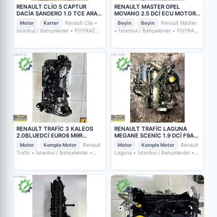
RENAULT CLİO 5 CAPTUR
RENAULT MASTER OPEL
DACİA SANDERO 1.0 TCE ARA
MOVANO 2.5 DCİ ECU MOTOR
KARTER 111104R
BEYİNİ 8200311550
Motor
Karter
Renault Clio
•
Beyin
Beyin
Renault Master
İstanbul / Bahçelievler
• POYRAZ
• İstanbul / Bahçelievler
• POYRAZ
OTO YEDEK PARÇA
OTO YEDEK PARÇA
RENAULT TRAFİC 3 KALEOS
RENAULT TRAFİC LAGUNA
2.0BLUEDCİ EURO6 M9R
MEGANE SCENİC 1.9 DCİ F9A
ADBLUE KOMPLE MOTOR
KOMPLE MOTOR
Motor
Komple Motor
Renault
Motor
Komple Motor
Renault
Trafic
• İstanbul / Bahçelievler
•
Laguna
• İstanbul / Bahçelievler
•
POYRAZ OTO YEDEK PARÇA
POYRAZ OTO YEDEK PARÇA