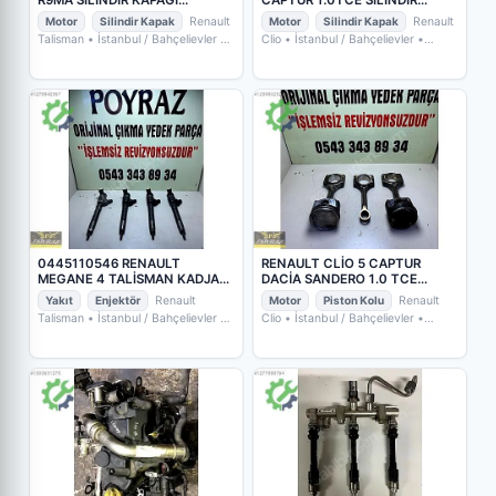
110422959R
KAPAĞI 110413692R
Motor
Silindir Kapak
Renault
Motor
Silindir Kapak
Renault
Talisman
• İstanbul / Bahçelievler
•
Clio
• İstanbul / Bahçelievler
•
POYRAZ OTO YEDEK PARÇA
POYRAZ OTO YEDEK PARÇA
0445110546 RENAULT
RENAULT CLİO 5 CAPTUR
MEGANE 4 TALİSMAN KADJAR
DACİA SANDERO 1.0 TCE
1.6 DCİ ENJEKTÖR
PİSTON KOLU
Yakıt
Enjektör
Renault
Motor
Piston Kolu
Renault
Talisman
• İstanbul / Bahçelievler
•
Clio
• İstanbul / Bahçelievler
•
POYRAZ OTO YEDEK PARÇA
POYRAZ OTO YEDEK PARÇA