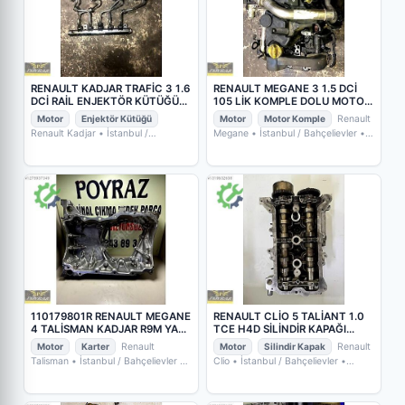
RENAULT KADJAR TRAFİC 3 1.6
RENAULT MEGANE 3 1.5 DCİ
DCİ RAİL ENJEKTÖR KÜTÜĞÜ
105 LİK KOMPLE DOLU MOTOR
175210542
K9K832
Motor
Enjektör Kütüğü
Motor
Motor Komple
Renault
Renault Kadjar
• İstanbul /
Megane
• İstanbul / Bahçelievler
•
Bahçelievler
• POYRAZ OTO YEDEK
POYRAZ OTO YEDEK PARÇA
PARÇA
110179801R RENAULT MEGANE
RENAULT CLİO 5 TALİANT 1.0
4 TALİSMAN KADJAR R9M YAĞ
TCE H4D SİLİNDİR KAPAĞI
KARTERİ
110426440R
Motor
Karter
Renault
Motor
Silindir Kapak
Renault
Talisman
• İstanbul / Bahçelievler
•
Clio
• İstanbul / Bahçelievler
•
POYRAZ OTO YEDEK PARÇA
POYRAZ OTO YEDEK PARÇA