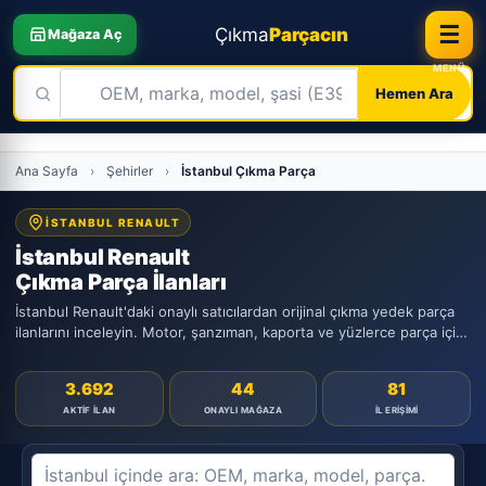
☰
Çıkma
Parçacın
Mağaza Aç
Hemen Ara
Skip
Ana Sayfa
›
Şehirler
›
İstanbul Çıkma Parça
to
content
İSTANBUL RENAULT
İstanbul Renault
Çıkma Parça İlanları
İstanbul Renault'daki onaylı satıcılardan orijinal çıkma yedek parça
ilanlarını inceleyin. Motor, şanzıman, kaporta ve yüzlerce parça için
WhatsApp ile direkt iletişim.
3.692
44
81
AKTIF İLAN
ONAYLI MAĞAZA
İL ERIŞIMI