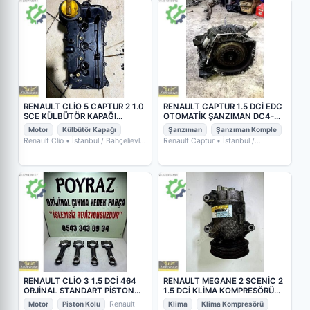
RENAULT CLİO 5 CAPTUR 2 1.0
RENAULT CAPTUR 1.5 DCİ EDC
SCE KÜLBÜTÖR KAPAĞI
OTOMATİK ŞANZIMAN DC4-
132657536R
005 (320104170R
Motor
Külbütör Kapağı
Şanzıman
Şanzıman Komple
Renault Clio
• İstanbul / Bahçelievler
Renault Captur
• İstanbul /
• POYRAZ OTO YEDEK PARÇA
Bahçelievler
• POYRAZ OTO YEDEK
PARÇA
RENAULT CLİO 3 1.5 DCİ 464
RENAULT MEGANE 2 SCENİC 2
ORJİNAL STANDART PİSTON
1.5 DCİ KLİMA KOMPRESÖRÜ
KOLU
8200316164
Motor
Piston Kolu
Renault
Klima
Klima Kompresörü