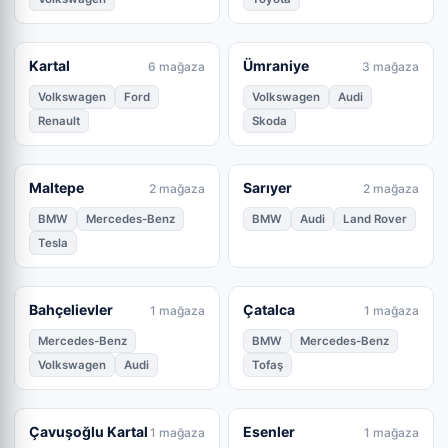
Kartal
Ümraniye
6 mağaza
3 mağaza
Volkswagen
Ford
Volkswagen
Audi
Renault
Skoda
Maltepe
Sarıyer
2 mağaza
2 mağaza
BMW
Mercedes-Benz
BMW
Audi
Land Rover
Tesla
Bahçelievler
Çatalca
1 mağaza
1 mağaza
Mercedes-Benz
BMW
Mercedes-Benz
Volkswagen
Audi
Tofaş
Çavuşoğlu Kartal
Esenler
1 mağaza
1 mağaza