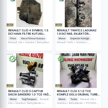
RENAULT CLİO 4 SYMBOL 1.5
RENAULT TRAFİC2 LAGUNA2
DCİ HAVA FİLTRE KUTUSU
1.9 DCİ RAİL ENJEKTÖR
165001258 R
KÜTÜĞÜ 0445214065
Filtre
Hava Filtresi Kutusu
Motor
Enjektör Kütüğü
Renault Clio
• İstanbul / Bahçelievler
Renault Trafic
• İstanbul /
• POYRAZ OTO YEDEK PARÇA
Bahçelievler
• POYRAZ OTO YEDEK
PARÇA
RENAULT CLİO 5 CAPTUR
RENAULT CLİO 5 1.0 TCE
DACİA SANDERO 1.0 TCE YAĞ
KOMPLE DOLU ORJİNAL TURBO
POMPASI
16319700051
Motor
Yağ Pompası
Renault
Motor
Turbo
Renault Clio
•
Clio
• İstanbul / Bahçelievler
•
İstanbul / Bahçelievler
• POYRAZ
POYRAZ OTO YEDEK PARÇA
OTO YEDEK PARÇA