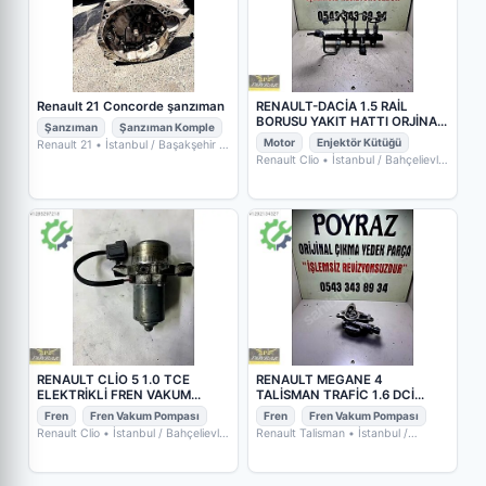
Renault 21 Concorde şanzıman
RENAULT-DACİA 1.5 RAİL
BORUSU YAKIT HATTI ORJİNAL
Şanzıman
Şanzıman Komple
175215346R
Motor
Enjektör Kütüğü
Renault 21
• İstanbul / Başakşehir
•
TURAN AUTO SERVİS
Renault Clio
• İstanbul / Bahçelievler
• POYRAZ OTO YEDEK PARÇA
RENAULT CLİO 5 1.0 TCE
RENAULT MEGANE 4
ELEKTRİKLİ FREN VAKUM
TALİSMAN TRAFİC 1.6 DCİ
POMPASI 146505902R
FREN VAKUM POMPASI
Fren
Fren Vakum Pompası
Fren
Fren Vakum Pompası
Renault Clio
• İstanbul / Bahçelievler
Renault Talisman
• İstanbul /
• POYRAZ OTO YEDEK PARÇA
Bahçelievler
• POYRAZ OTO YEDEK
PARÇA