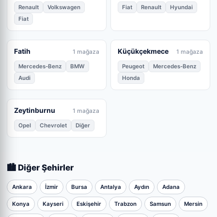
Renault
Volkswagen
Fiat
Renault
Hyundai
Fiat
Fatih
Küçükçekmece
1 mağaza
1 mağaza
Mercedes-Benz
BMW
Peugeot
Mercedes-Benz
Audi
Honda
Zeytinburnu
1 mağaza
Opel
Chevrolet
Diğer
🏙️ Diğer Şehirler
Ankara
İzmir
Bursa
Antalya
Aydın
Adana
Konya
Kayseri
Eskişehir
Trabzon
Samsun
Mersin