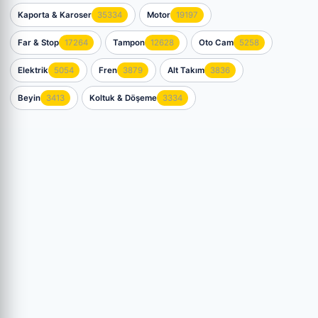
Kaporta & Karoser
35334
Motor
19197
Far & Stop
17264
Tampon
12628
Oto Cam
5258
Elektrik
5054
Fren
3879
Alt Takım
3836
Beyin
3413
Koltuk & Döşeme
3334