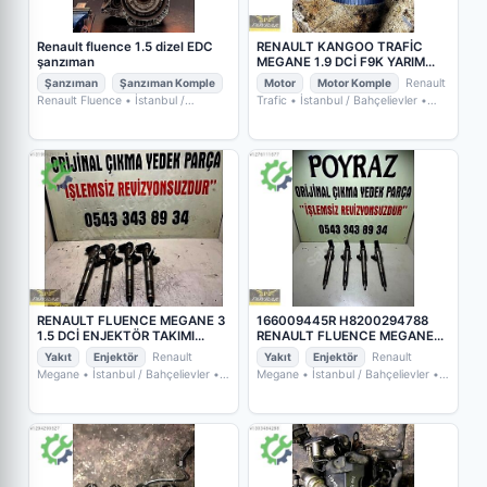
Renault fluence 1.5 dizel EDC
RENAULT KANGOO TRAFİC
şanzıman
MEGANE 1.9 DCİ F9K YARIM
MOTOR
Şanzıman
Şanzıman Komple
Motor
Motor Komple
Renault
Renault Fluence
• İstanbul /
Trafic
• İstanbul / Bahçelievler
•
Başakşehir
• TURAN AUTO SERVİS
POYRAZ OTO YEDEK PARÇA
RENAULT FLUENCE MEGANE 3
166009445R H8200294788
1.5 DCİ ENJEKTÖR TAKIMI
RENAULT FLUENCE MEGANE
H82007704191
1.5 DCİ ENJEKTÖR
Yakıt
Enjektör
Renault
Yakıt
Enjektör
Renault
Megane
• İstanbul / Bahçelievler
•
Megane
• İstanbul / Bahçelievler
•
POYRAZ OTO YEDEK PARÇA
POYRAZ OTO YEDEK PARÇA