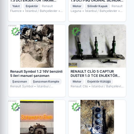
1.5 DCİ ENJEKTÖR TAKIMI
1.9 DCİ F9Q ORJİNAL SİLİNDİR
H82007704191
KAPAĞI
Yakıt
Enjektör
Renault
Motor
Silindir Kapak
Renault
Fluence
• İstanbul / Bahçelievler
•
Laguna
• İstanbul / Bahçelievler
•
POYRAZ OTO YEDEK PARÇA
POYRAZ OTO YEDEK PARÇA
Renault Symbol 1.2 16V benzinli
RENAULT CLİO 5 CAPTUR
5 ileri manuel şanzıman
DUSTER 1.0 TCE ENJEKTÖR
KÜTÜĞÜ 175204021R
Şanzıman
Şanzıman Komple
Motor
Enjektör Kütüğü
Renault Symbol
• İstanbul /
Renault Clio
• İstanbul / Bahçelievler
Başakşehir
• TURAN AUTO SERVİS
• POYRAZ OTO YEDEK PARÇA