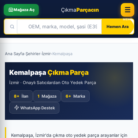
☰
Çıkma
Parçacın
Mağaza Aç
Hemen Ara
Skip
to
Ana Sayfa
›
Şehirler
›
İzmir
›
Kemalpaşa
content
Kemalpaşa
Çıkma Parça
İzmir · Onaylı Satıcılardan Oto Yedek Parça
8+
İlan
1
Mağaza
6+
Marka
WhatsApp Destek
Kemalpaşa, İzmir'da çıkma oto yedek parça arayanlar için