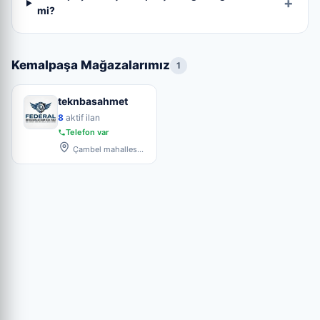
mi?
Kemalpaşa Mağazalarımız
1
teknbasahmet
TE
8
aktif ilan
Telefon var
Çambel mahallesi
Ankara caddesi
Evrangürü