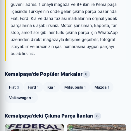
güvenli adres. 1 onaylı mağaza ve 8+ ilan ile Kemalpaşa
ilçesinde Türkiye'nin önde gelen çıkma parça pazarında
Fiat, Ford, Kia ve daha fazlası markalarının orijinal yedek
parçalarına ulaşabilirsiniz. Motor, şanzıman, kaporta, far,
stop, amortisör gibi her türlü çıkma parça için WhatsApp
üzerinden direkt mağazayla iletişime geçebilir, fotoğraf
isteyebilir ve aracınızın şasi numarasına uygun parçayı
bulabilirsiniz.
Kemalpaşa'de Popüler Markalar
6
Fiat
Ford
Kia
Mitsubishi
Mazda
3
1
1
1
1
Volkswagen
1
Kemalpaşa'deki Çıkma Parça İlanları
8