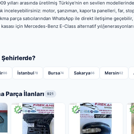
 yılları arasında üretilmiş Türkiye'nin en sevilen modellerind
ak inceleyebilirsiniz: motor, şanzıman, kaporta panelleri, far, st
kma parça satıcılarından WhatsApp ile direkt iletişime geçebilir, 
 kasası için Mercedes-Benz E-Class alternatif yıl/jenerasyonları
 Şehirlerde?
ir
İstanbul
Bursa
Sakarya
Mersin
86
78
74
66
62
Parça İlanları
921