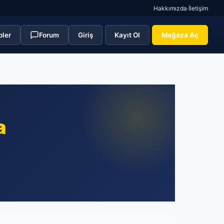
Hakkımızda
·
İletişim
pler
Forum
Giriş
Kayıt Ol
Mağaza Aç
a