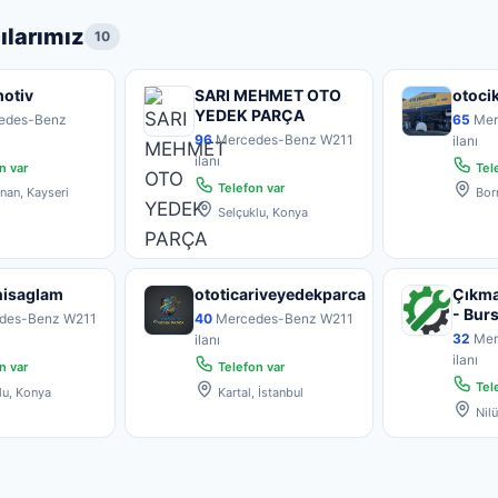
larımız
10
otiv
SARI MEHMET OTO
otoci
YEDEK PARÇA
edes-Benz
65
Mer
96
Mercedes-Benz W211
ı
ilanı
ilanı
n var
Tele
Telefon var
nan, Kayseri
Born
Selçuklu, Konya
nisaglam
ototicariveyedekparca
Çıkma
- Bur
des-Benz W211
40
Mercedes-Benz W211
32
Mer
ilanı
ilanı
n var
Telefon var
Tele
lu, Konya
Kartal, İstanbul
Nilü