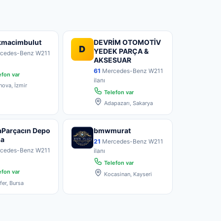
kmacimbulut
DEVRİM OTOMOTİV
D
YEDEK PARÇA &
cedes-Benz W211
AKSESUAR
61
Mercedes-Benz W211
fon var
ilanı
ova, İzmir
Telefon var
Adapazarı, Sakarya
Parçacın Depo
bmwmurat
sa
21
Mercedes-Benz W211
cedes-Benz W211
ilanı
Telefon var
fon var
Kocasinan, Kayseri
fer, Bursa