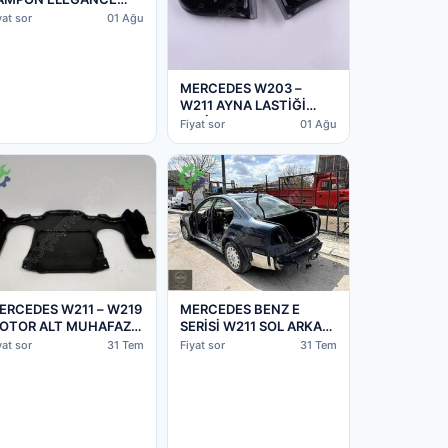
002-2006
yat sor
01 Ağu
118800040
MERCEDES W203 –
W211 AYNA LASTİĞİ
SETİ 2038103716-
Fiyat sor
01 Ağu
A2038103716
ERCEDES W211 – W219
MERCEDES BENZ E
OTOR ALT MUHAFAZA
SERİSİ W211 SOL ARKA
115242830-
ÇAMURLUK
yat sor
31 Tem
Fiyat sor
31 Tem
2115242830