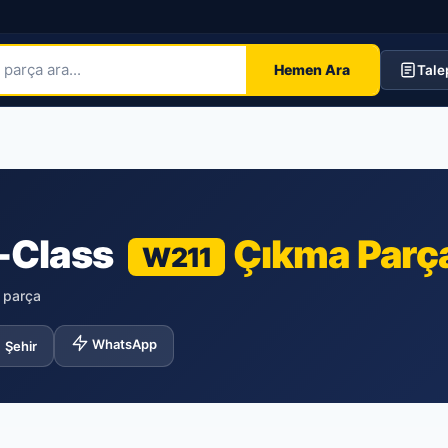
Hemen Ara
Tale
-Class
Çıkma Parç
W211
k parça
WhatsApp
Şehir