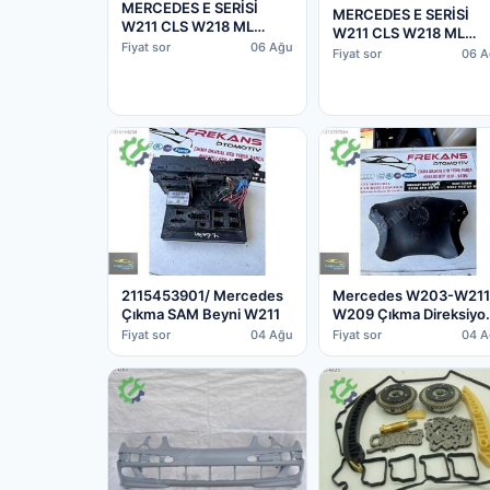
MERCEDES E SERİSİ
MERCEDES E SERİSİ
W211 CLS W218 ML
W211 CLS W218 ML
W164 642 MOTOR
Fiyat sor
06 Ağu
W164 642 MOTOR
Fiyat sor
06 A
TESİSATI A6421507433
TESİSATI A00054629
2115453901/ Mercedes
Mercedes W203-W211
Çıkma SAM Beyni W211
W209 Çıkma Direksiyo
Airbag
Fiyat sor
04 Ağu
Fiyat sor
04 A