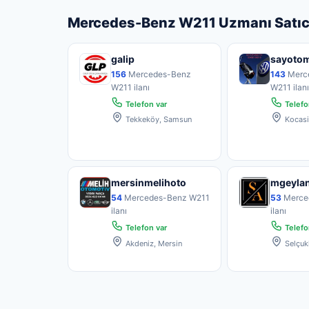
Mercedes-Benz W211 Uzmanı Satıcı
galip
sayotom
156
Mercedes-Benz
143
Merc
W211 ilanı
W211 ilan
Telefon var
Telefo
Tekkeköy, Samsun
Kocasi
mersinmelihoto
mgeyla
54
Mercedes-Benz W211
53
Merce
ilanı
ilanı
Telefon var
Telefo
Akdeniz, Mersin
Selçuk