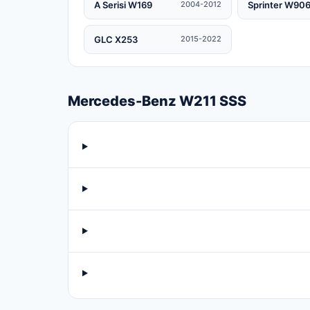
A Serisi W169
Sprinter W90
2004-2012
GLC X253
2015-2022
Mercedes-Benz W211 SSS