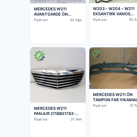
W203 – W204 – W211
MERCEDES W211
EKSANTRİK VANOS
AVANTGARDE ÖN
DİŞLİSİ EMME
TAMPON 03-06
Fiyat sor
02 A
Fiyat sor
02 Ağu
2710500800
2118800240-
A2118800240
MERCEDES W211 ÖN
TAMPON FAR YIKAMAL
2007-2009 21188018
Fiyat sor
31 
MERCEDES W211
PANJUR 2118801783-
A2118801783
Fiyat sor
31 Tem