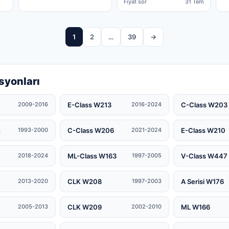
2113200304
Fiyat sor
31 Tem
1
2
…
39
→
syonları
E-Class W213
C-Class W203
2009-2016
2016-2024
2
C-Class W206
E-Class W210
1993-2000
2021-2024
ML-Class W163
V-Class W447
2018-2024
1997-2005
CLK W208
A Serisi W176
2013-2020
1997-2003
CLK W209
ML W166
2005-2013
2002-2010