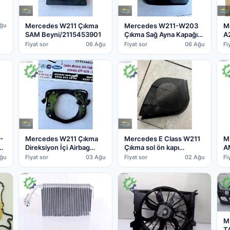
Mercedes W211 Çıkma
Mercedes W211-W203
M
ğu
80
SAM Beyni/2115453901
Çıkma Sağ Ayna Kapağı
A
41-3135-438
Fiyat sor
06 Ağu
Fiyat sor
06 Ağu
Fi
M
-
Mercedes W211 Çıkma
Mercedes E Class W211
A
n
Direksiyon İçi Airbag
Çıkma sol ön kapı
A
Temas Plakası
hoparlör kapağı
Fi
ğu
Fiyat sor
03 Ağu
Fiyat sor
02 Ağu
M
T