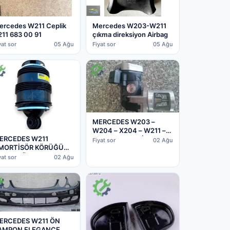
ercedes W211 Ceplik
Mercedes W203-W211
211 683 00 91
çıkma direksiyon Airbag
yat sor
05 Ağu
Fiyat sor
05 Ağu
MERCEDES W203 –
W204 – X204 – W211 –
ERCEDES W211
X164 EGR VALFİ
Fiyat sor
02 Ağu
MORTİSÖR KÖRÜĞÜ
6421400160
RKA SAĞ 2113200925
yat sor
02 Ağu
ERCEDES W211 ÖN
AMPON ELEGANCE