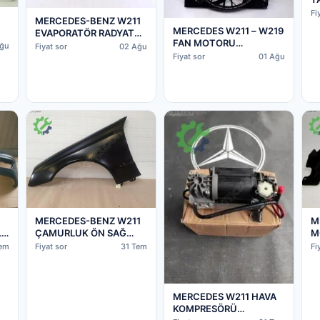
2
Fi
MERCEDES-BENZ W211
2
MERCEDES W211 – W219
EVAPORATÖR RADYATÖR
FAN MOTORU
2118300158
ğu
Fiyat sor
02 Ağu
2115001693
Fiyat sor
01 Ağu
MERCEDES-BENZ W211
M
I
ÇAMURLUK ÖN SAĞ
M
40
2118801418/A2118801418
2
Tem
Fiyat sor
31 Tem
Fi
A
MERCEDES W211 HAVA
KOMPRESÖRÜ