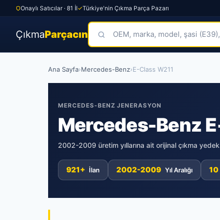
Onaylı Satıcılar · 81 İl
Türkiye'nin Çıkma Parça Pazarı
Çıkma
Parçacın
Skip
Ana Sayfa
›
Mercedes-Benz
›
E-Class W211
to
content
MERCEDES-BENZ JENERASYON
Mercedes-Benz E
2002-2009 üretim yıllarına ait orijinal çıkma yede
921+
2002-2009
10
İlan
Yıl Aralığı