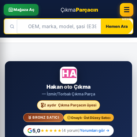
☰
Çıkma
Parçacın
Mağaza Aç
Hemen Ara
Skip
to
content
HA
Hakan oto Çıkma
— İzmir/Torbalı Çıkma Parça
🎖️
2 aydır
Çıkma Parçacın üyesi
🥉 BRONZ SATICI
Onaylı · Üst Düzey Satıcı
5,0
★
★
★
★
★
(4 yorum)
Yorumları gör →