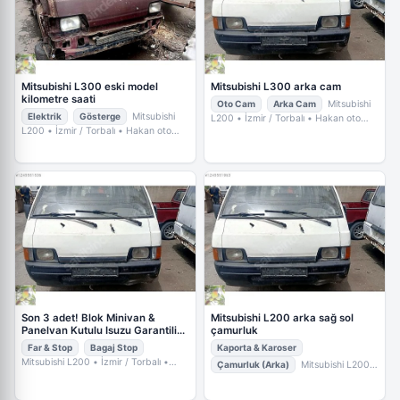
Mitsubishi L300 eski model
Mitsubishi L300 arka cam
kilometre saati
Oto Cam
Arka Cam
Mitsubishi
Elektrik
Gösterge
Mitsubishi
L200
• İzmir / Torbalı
• Hakan oto
Çıkma
L200
• İzmir / Torbalı
• Hakan oto
Çıkma
Son 3 adet! Blok Minivan &
Mitsubishi L200 arka sağ sol
Panelvan Kutulu Isuzu Garantili
çamurluk
Mağazadan
Far & Stop
Bagaj Stop
Kaporta & Karoser
Mitsubishi L200
• İzmir / Torbalı
•
Çamurluk (Arka)
Mitsubishi L200
•
Hakan oto Çıkma
İzmir / Torbalı
• Hakan oto Çıkma