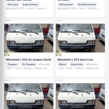
Oto Cam
Kapı Camları
Defransiyel
Ön Defransiyel
Mitsubishi L200
• İzmir / Torbalı
•
Mitsubishi L200
• İzmir / Torbalı
•
Hakan oto Çıkma
Hakan oto Çıkma
Mitsubishi L300 ön tampon Demir
Mitsubishi L300 biyel kolu
Tampon
Ön Tampon
Mitsubishi
Motor
Biyel Kolu
Mitsubishi
L200
• İzmir / Torbalı
• Hakan oto
L200
• İzmir / Torbalı
• Hakan oto
Çıkma
Çıkma