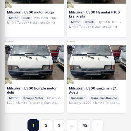
Mitsubishi L300 motor bloğu
Mitsubishi L300 Hyundai H100
krank sıfır
Motor
Blok
Mitsubishi L200
•
Motor
Krank
Hyundai H100
•
İzmir / Torbalı
• Hakan oto Çıkma
İzmir / Torbalı
• Hakan oto Çıkma
Mitsubishi L300 komple motor
Mitsubishi L300 şanzıman (7.
dolu
Adet)
Motor
Komple Motor
Mitsubishi
Şanzıman
Şanzıman Komple
L200
• İzmir / Torbalı
• Hakan oto
Mitsubishi L200
• İzmir / Torbalı
•
Çıkma
Hakan oto Çıkma
1
2
3
…
42
›