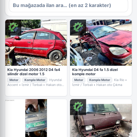
Kia Hyundai 2006 2012 D4 fa4
Kia Hyundai D4 fa 1.5 dizel
silindir dizel motor 1.5
komple motor
Motor
Komple Motor
Hyundai
Motor
Komple Motor
Kia Rio
•
Accent
• İzmir / Torbalı
• Hakan oto
İzmir / Torbalı
• Hakan oto Çıkma
Çıkma