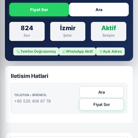
Fiyat Sor
Ara
824
İzmir
Aktif
İlan
Şehir
İletişim
Telefon Doğrulanmış
WhatsApp Aktif
Açık Adres
Iletisim Hatlari
Ara
TELEFON • BIRINCIL
+90 535 406 67 78
Fiyat Sor