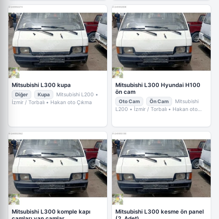
Mitsubishi L300 kupa
Mitsubishi L300 Hyundai H100
ön cam
Diğer
Kupa
Mitsubishi L200
•
Oto Cam
Ön Cam
Mitsubishi
İzmir / Torbalı
• Hakan oto Çıkma
L200
• İzmir / Torbalı
• Hakan oto
Çıkma
Mitsubishi L300 komple kapı
Mitsubishi L300 kesme ön panel
camları yan camlar
(2. Adet)