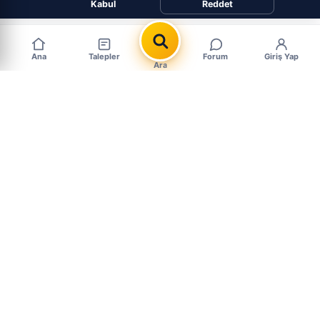
Kabul
Reddet
Ana
Talepler
Forum
Giriş Yap
Ara
Popüler Çıkma Parça Aramaları
MARKALAR
PARÇALAR
BMW Çıkma Parça
Motor Çıkma
Mercedes Çıkma Parça
Şanzıman Çıkma
Ford Çıkma Parça
Far & Stop Çıkma
Renault Çıkma Parça
Kaporta Çıkma