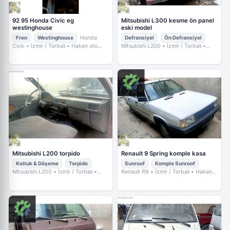
92 95 Honda Civic eg
Mitsubishi L300 kesme ön panel
westinghouse
eski model
Fren
Westinghouse
Honda
Defransiyel
Ön Defransiyel
Civic
• İzmir / Torbalı
• Hakan oto
Mitsubishi L200
• İzmir / Torbalı
•
Çıkma
Hakan oto Çıkma
Mitsubishi L200 torpido
Renault 9 Spring komple kasa
Koltuk & Döşeme
Torpido
Sunroof
Komple Sunroof
Mitsubishi L200
• İzmir / Torbalı
•
Renault R9
• İzmir / Torbalı
• Hakan
Hakan oto Çıkma
oto Çıkma