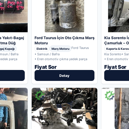
a Yakıt-Bagaj
Ford Taurus İçin Oto Çıkma Marş
Kia Sorento İ
atma Düğ
Motoru
Çamurluk – O
Ford Taurus
gaj Kapağı
Elektrik
Marş Motoru
Kaporta & Karos
msun / Bafra
• Samsun / Bafra
Kia Sorento
• Sa
yedek parça
• Eren otomotiv çıkma yedek parça
• Eren otomotiv
Fiyat Sor
Fiyat Sor
Detay