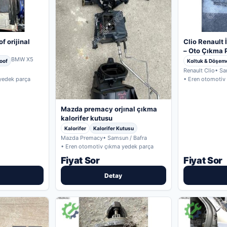
 orijinal
Clio Renault İ
– Oto Çıkma 
BMW X5
oof
Koltuk & Döşem
Renault Clio
• Sa
yedek parça
• Eren otomotiv
Mazda premacy orjınal çıkma
kalorifer kutusu
Kalorifer
Kalorifer Kutusu
Mazda Premacy
• Samsun / Bafra
• Eren otomotiv çıkma yedek parça
Fiyat Sor
Fiyat Sor
Detay