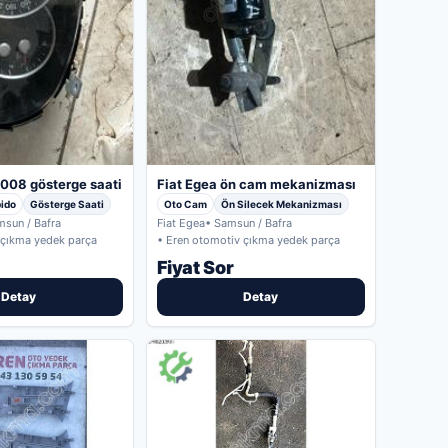
2008 gösterge saati
Fiat Egea ön cam mekanizması
pido
Gösterge Saati
Oto Cam
Ön Silecek Mekanizması
msun / Bafra
Fiat Egea
• Samsun / Bafra
 çıkma yedek parça
• Eren otomotiv çıkma yedek parça
Fiyat Sor
Detay
Detay