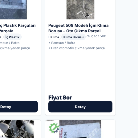
ç Plastik Parçaları
Peugeot 508 Modeli İçin Klima
Parçala
Borusu – Oto Çıkma Parçal
Peugeot 508
e
İç Plastik
Klima
Klima Borusu
msun / Bafra
• Samsun / Bafra
 çıkma yedek parça
• Eren otomotiv çıkma yedek parça
Fiyat Sor
Detay
Detay