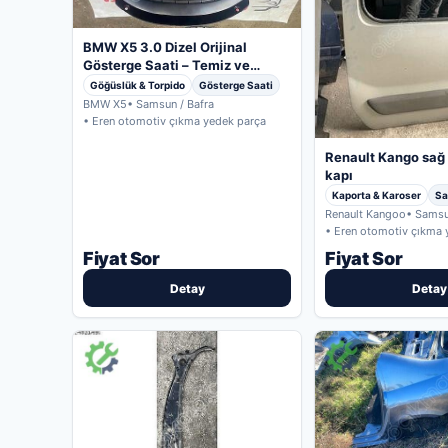
BMW X5 3.0 Dizel Orijinal
Gösterge Saati – Temiz ve
Çıkma
Göğüslük & Torpido
Gösterge Saati
BMW X5
• Samsun / Bafra
• Eren otomotiv çıkma yedek parça
Renault Kango sağ 
kapı
Kaporta & Karoser
Sa
Renault Kangoo
• Samsu
• Eren otomotiv çıkma 
Fiyat Sor
Fiyat Sor
Detay
Detay