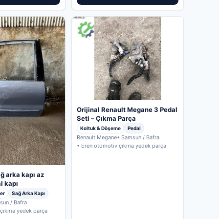
Orijinal Renault Megane 3 Pedal
Seti – Çıkma Parça
Koltuk & Döşeme
Pedal
Renault Megane
• Samsun / Bafra
• Eren otomotiv çıkma yedek parça
ğ arka kapı az
al kapı
er
Sağ Arka Kapı
sun / Bafra
 çıkma yedek parça