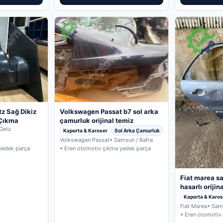
tz Sağ Dikiz
Volkswagen Passat b7 sol arka
 Çıkma
çamurluk orijinal temiz
Getz
Kaporta & Karoser
Sol Arka Çamurluk
Volkswagen Passat
• Samsun / Bafra
yedek parça
• Eren otomotiv çıkma yedek parça
Fiat marea sa
hasarlı orijin
Kaporta & Karos
Fiat Marea
• Sam
• Eren otomotiv