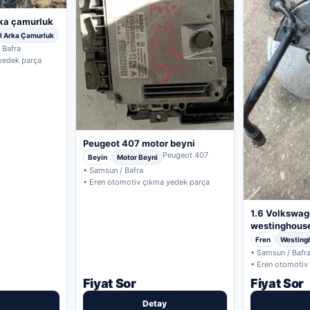
rka çamurluk
l Arka Çamurluk
 Bafra
yedek parça
Peugeot 407 motor beyni
Peugeot 407
Beyin
Motor Beyni
• Samsun / Bafra
• Eren otomotiv çıkma yedek parça
1.6 Volkswag
westinghouse 
Fren
Westing
• Samsun / Bafr
• Eren otomotiv
Fiyat Sor
Fiyat Sor
Detay