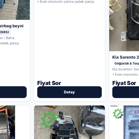
• Eren otomotiv çıkma yedek parça
airbag beyni
 (SRS)
n / Bafra
yedek parça
Kia Sorento 
Göğüslük & Tor
Kia Sorento
• Sa
• Eren otomotiv
Fiyat Sor
Fiyat Sor
Detay