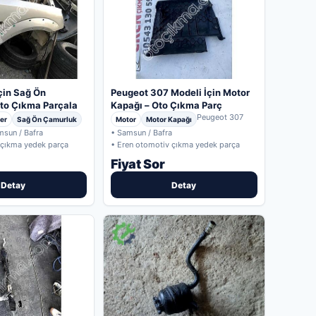
çin Sağ Ön
Peugeot 307 Modeli İçin Motor
to Çıkma Parçala
Kapağı – Oto Çıkma Parç
Peugeot 307
er
Sağ Ön Çamurluk
Motor
Motor Kapağı
msun / Bafra
• Samsun / Bafra
 çıkma yedek parça
• Eren otomotiv çıkma yedek parça
Fiyat Sor
Detay
Detay