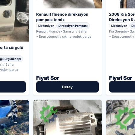
Renault fluence direksiyon
2008 Kia Sore
pompası temiz
Direksiyon K
Direksiyon
Direksiyon Pompası
Direksiyon
Di
Renault Fluence
• Samsun / Bafra
Kia Sorento
• Sa
• Eren otomotiv çıkma yedek parça
• Eren otomotiv
orta sürgülü
ğ Sürgülü Kapı
n / Bafra
yedek parça
Fiyat Sor
Fiyat Sor
Detay