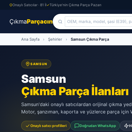
Onaylı Satıcılar · 81 İl
Türkiye'nin Çıkma Parça Pazarı
Çıkma
Parçacın
Skip
Ana Sayfa
›
Şehirler
›
Samsun Çıkma Parça
to
content
SAMSUN
Samsun
Çıkma Parça İlanları
Samsun'daki onaylı satıcılardan orijinal çıkma yede
Motor, şanzıman, kaporta ve yüzlerce parça için W
Onaylı satıcı profilleri
Doğrudan WhatsApp
H