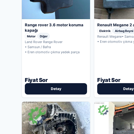
Range rover 3.6 motor koruma
Renault Megane 2 
kapağı
Elektrik
Airbag Beyni
Motor
Diğer
Renault Megane
• Samsu
• Eren otomotiv çıkma 
Land Rover Range Rover
• Samsun / Bafra
• Eren otomotiv çıkma yedek parça
Fiyat Sor
Fiyat Sor
Detay
Detay