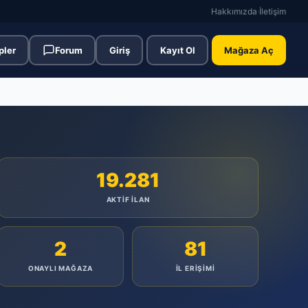
Hakkımızda
·
İletişim
pler
Forum
Giriş
Kayıt Ol
Mağaza Aç
19.281
AKTIF İLAN
2
81
ONAYLI MAĞAZA
İL ERIŞIMI