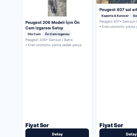
Peugeot 407 sol a
Kaporta & Karoser
So
Peugeot 407
• Samsun /
Peugeot 206 Modeli İçin Ön
• Eren otomotiv çıkma 
Cam Izgarası Satışı
Oto Cam
Ön Cam Izgarası
Peugeot 206
• Samsun / Bafra
• Eren otomotiv çıkma yedek parça
Fiyat Sor
Fiyat Sor
Detay
Detay