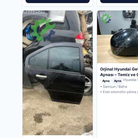
Orjinal Hyundai Ge
Aynası – Temiz ve
Hyundai 
Ayna
Ayna
• Samsun / Bafra
• Eren otomotiv çıkma 