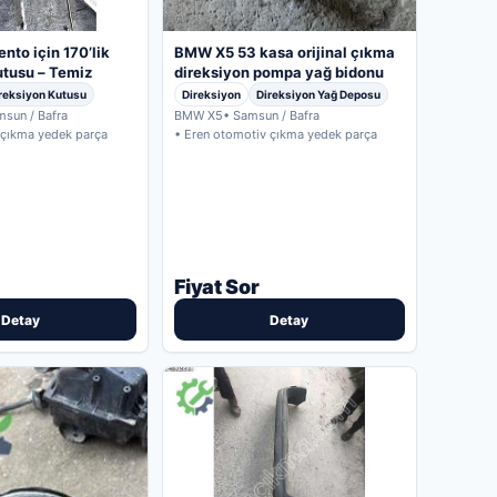
BMW X5 53 kasa orijinal çıkma
nto için 170’lik
direksiyon pompa yağ bidonu
utusu – Temiz
Direksiyon
Direksiyon Yağ Deposu
reksiyon Kutusu
BMW X5
• Samsun / Bafra
msun / Bafra
• Eren otomotiv çıkma yedek parça
 çıkma yedek parça
Fiyat Sor
Detay
Detay