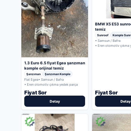
BMW X5 E53 sunroof
temiz
Sunroof
Komple Sunr
• Samsun / Bafra
• Eren otomotiv çıkma 
1.3 Euro 6.5 fiyat Egea şanzıman
komple orijinal temiz
Şanzıman
Şanzıman Komple
Fiat Egea
• Samsun / Bafra
• Eren otomotiv çıkma yedek parça
Fiyat Sor
Fiyat Sor
Detay
Detay