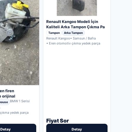
Renault Kangoo Modeli İçin
Kaliteli Arka Tampon Çıkma Pa
Tampon
Arka Tampon
Renault Kangoo
• Samsun / Bafra
• Eren otomotiv çıkma yedek parça
en firen
orijinal
BMW 1 Serisi
house
a
 çıkma yedek parça
Fiyat Sor
Detay
Detay