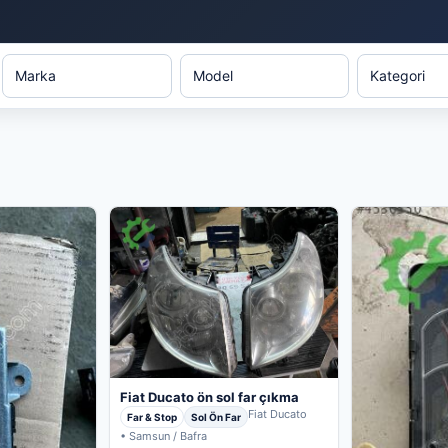
Fiat Ducato ön sol far çıkma
Fiat Ducato
Far & Stop
Sol Ön Far
• Samsun / Bafra