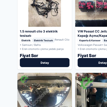
1.5 renoult clio 3 elektrik
VW Passat CC Jett
tesisatı
Kapağı Açma/Kap
Renault Clio
Elektrik
Elektrik Tesisatı
Kaporta & Karoser
Ba
• Samsun / Bafra
Volkswagen Passat
• Sa
• Eren otomotiv çıkma yedek parça
• Eren otomotiv çıkma 
Fiyat Sor
Fiyat Sor
Detay
Detay