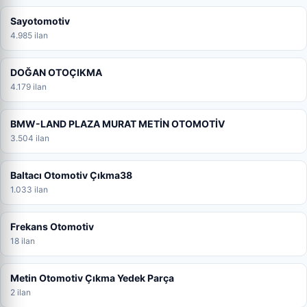
Sayotomotiv
4.985 ilan
DOĞAN OTOÇIKMA
4.179 ilan
BMW-LAND PLAZA MURAT METİN OTOMOTİV
3.504 ilan
Baltacı Otomotiv Çıkma38
1.033 ilan
Frekans Otomotiv
18 ilan
Metin Otomotiv Çıkma Yedek Parça
2 ilan