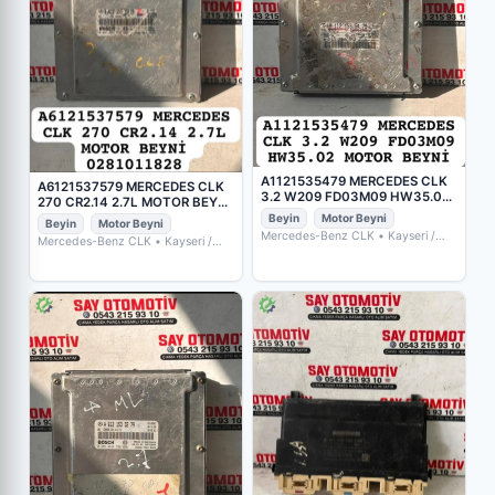
A1121535479 MERCEDES CLK
A6121537579 MERCEDES CLK
3.2 W209 FD03M09 HW35.02
270 CR2.14 2.7L MOTOR BEYNİ
MOTOR BEYNİ
0281011828
Beyin
Motor Beyni
Beyin
Motor Beyni
Mercedes-Benz CLK
• Kayseri /
Mercedes-Benz CLK
• Kayseri /
Kocasinan
• Sayotomotiv
Kocasinan
• Sayotomotiv