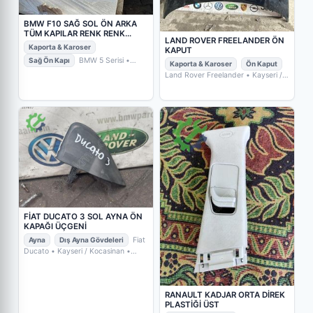
BMW F10 SAĞ SOL ÖN ARKA
TÜM KAPILAR RENK RENK
LAND ROVER FREELANDER ÖN
VAKUMLU KEYLESS GO
Kaporta & Karoser
KAPUT
Sağ Ön Kapı
BMW 5 Serisi
•
Kaporta & Karoser
Ön Kaput
Kayseri / Kocasinan
• BMW-LAND
Land Rover Freelander
• Kayseri /
PLAZA MURAT METİN OTOMOTİV
Kocasinan
• BMW-LAND PLAZA
MURAT METİN OTOMOTİV
FİAT DUCATO 3 SOL AYNA ÖN
KAPAĞI ÜÇGENİ
Ayna
Dış Ayna Gövdeleri
Fiat
Ducato
• Kayseri / Kocasinan
•
BMW-LAND PLAZA MURAT METİN
OTOMOTİV
RANAULT KADJAR ORTA DİREK
PLASTİĞİ ÜST