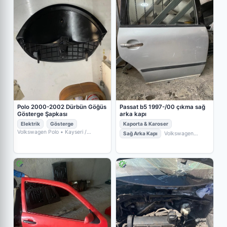
Polo 2000-2002 Dürbün Göğüs
Passat b5 1997-/00 çıkma sağ
Gösterge Şapkası
arka kapı
Elektrik
Gösterge
Kaporta & Karoser
Volkswagen Polo
• Kayseri /
Sağ Arka Kapı
Volkswagen
Kocasinan
• Frekans Otomotiv
Passat
• Kayseri / Kocasinan
•
Frekans Otomotiv