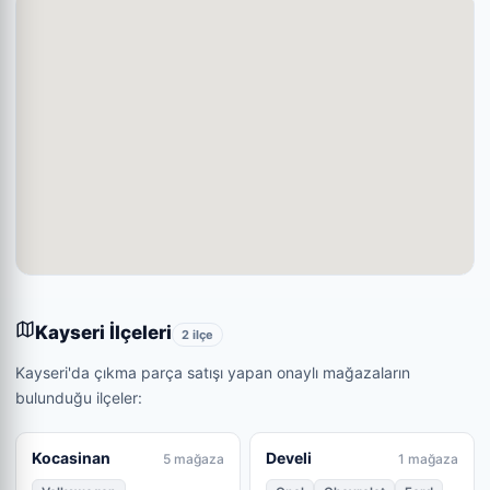
Kayseri İlçeleri
2 ilçe
Kayseri'da çıkma parça satışı yapan onaylı mağazaların
bulunduğu ilçeler:
Kocasinan
Develi
5 mağaza
1 mağaza