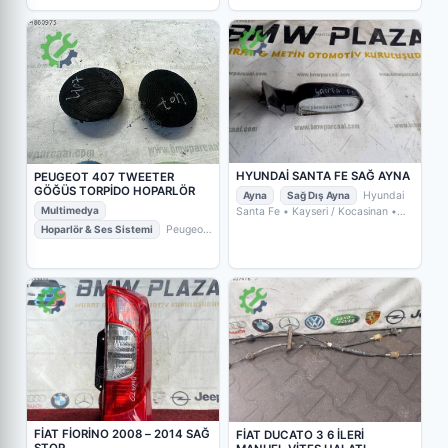
HYUNDAİ SANTA FE SAĞ AYNA
PEUGEOT 407 TWEETER
GÖĞÜS TORPİDO HOPARLÖR
Ayna
Sağ Dış Ayna
Hyundai
Multimedya
Santa Fe
• Kayseri / Kocasinan
•
BMW-LAND PLAZA MURAT METİN
Hoparlör & Ses Sistemi
Peugeot
OTOMOTİV
407
• Kayseri / Kocasinan
• BMW-
LAND PLAZA MURAT METİN
OTOMOTİV
FİAT FİORİNO 2008 – 2014 SAĞ
FİAT DUCATO 3 6 İLERİ