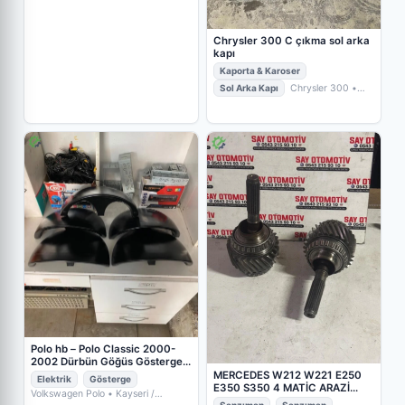
Chrysler 300 C çıkma sol arka
kapı
Kaporta & Karoser
Sol Arka Kapı
Chrysler 300
•
Kayseri / Kocasinan
• Frekans
Otomotiv
Polo hb – Polo Classic 2000-
2002 Dürbün Göğüs Gösterge
Şapkası
MERCEDES W212 W221 E250
Elektrik
Gösterge
E350 S350 4 MATİC ARAZİ
Volkswagen Polo
• Kayseri /
ŞANZIMAN DİŞLİSİ
Şanzıman
Şanzıman