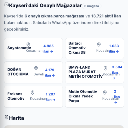
Kayseri'daki Onaylı Mağazalar
6 mağaza
Kayseri'da
6 onaylı çıkma parça mağazası
ve
13.721 aktif ilan
bulunmaktadır. Satıcılarla WhatsApp üzerinden direkt iletişime
geçebilirsiniz.
Baltacı
4.985
1.033
Sayotomotiv
Otomotiv
Kocasinan
Kocasinan
ilan →
ilan →
Çıkma38
BMW-LAND
3.504
DOĞAN
4.179
PLAZA MURAT
ilan
OTOÇIKMA
Develi
Kocasinan
ilan →
METİN OTOMOTİV
→
Metin Otomotiv
2
Frekans
1.297
Çıkma Yedek
ilan
Otomotiv
Kocasinan
Kocasinan
ilan →
Parça
→
Harita