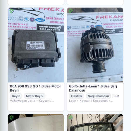
Otomotiv
Otomotiv
06A 906 033 GG 1.6 Bse Motor
Golf5-Jetta-Leon 1.6 Bse Şarj
Beyni
Dinamosu
Beyin
Motor Beyni
Elektrik
Şarj Dinamosu
Seat
Volkswagen Jetta
• Kayseri /
Leon
• Kayseri / Kocasinan
•
Kocasinan
• Frekans Otomotiv
Frekans Otomotiv