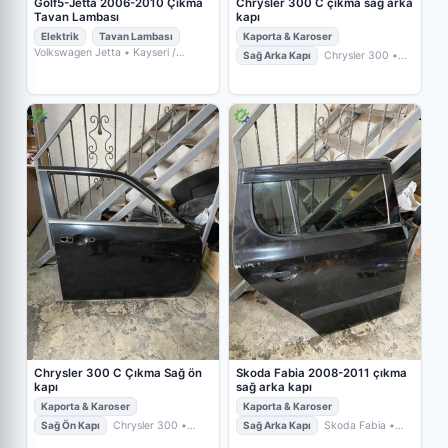
Golf5-Jetta 2006-2010 Çıkma
Chrysler 300 C çıkma sağ arka
Tavan Lambası
kapı
Elektrik
Tavan Lambası
Kaporta & Karoser
Volkswagen Jetta
• Kayseri /
Sağ Arka Kapı
Chrysler 300
•
Kocasinan
• Frekans Otomotiv
Kayseri / Kocasinan
• Frekans
Otomotiv
Chrysler 300 C Çıkma Sağ ön
Skoda Fabia 2008-2011 çıkma
kapı
sağ arka kapı
Kaporta & Karoser
Kaporta & Karoser
Sağ Ön Kapı
Chrysler 300
•
Sağ Arka Kapı
Skoda Fabia
•
Kayseri / Kocasinan
• Frekans
Kayseri / Kocasinan
• Frekans