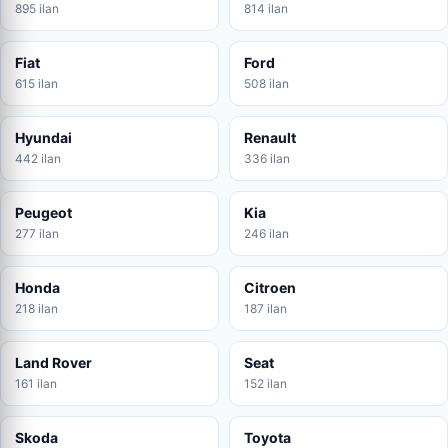
895 ilan
814 ilan
Fiat
Ford
615 ilan
508 ilan
Hyundai
Renault
442 ilan
336 ilan
Peugeot
Kia
277 ilan
246 ilan
Honda
Citroen
218 ilan
187 ilan
Land Rover
Seat
161 ilan
152 ilan
Skoda
Toyota