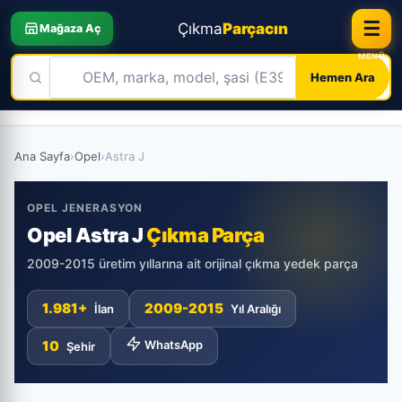
☰
Çıkma
Parçacın
Mağaza Aç
Hemen Ara
Skip
to
Ana Sayfa
›
Opel
›
Astra J
content
OPEL JENERASYON
Opel Astra J
Çıkma Parça
2009-2015 üretim yıllarına ait orijinal çıkma yedek parça
1.981+
2009-2015
İlan
Yıl Aralığı
10
WhatsApp
Şehir