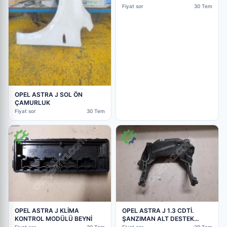
Fiyat sor
30 Tem
OPEL ASTRA J SOL ÖN
ÇAMURLUK
Fiyat sor
30 Tem
OPEL ASTRA J KLİMA
OPEL ASTRA J 1.3 CDTİ.
KONTROL MODÜLÜ BEYNİ
ŞANZIMAN ALT DESTEK
BAĞLANTISI