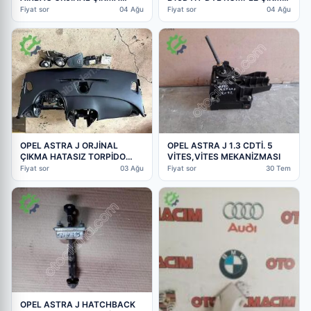
HATASIZ GM
SINIF MOTOR
Fiyat sor
04 Ağu
Fiyat sor
04 Ağu
OPEL ASTRA J 1.3 CDTİ. 5
OPEL ASTRA J ORJİNAL
VİTES,VİTES MEKANİZMASI
ÇIKMA HATASIZ TORPİDO
AİRBAG KEMER TOKALARI
Fiyat sor
30 Tem
Fiyat sor
03 Ağu
OPEL ASTRA J HATCHBACK