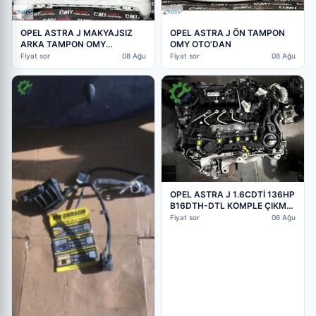
OPEL ASTRA J MAKYAJSIZ
OPEL ASTRA J ÖN TAMPON
ARKA TAMPON OMY
OMY OTO’DAN
OTO’DAN
Fiyat sor
08 Ağu
Fiyat sor
08 Ağu
OPEL ASTRA J 1.6CDTİ 136HP
B16DTH-DTL KOMPLE ÇIKMA
SINIF MOTOR
Fiyat sor
06 Ağu