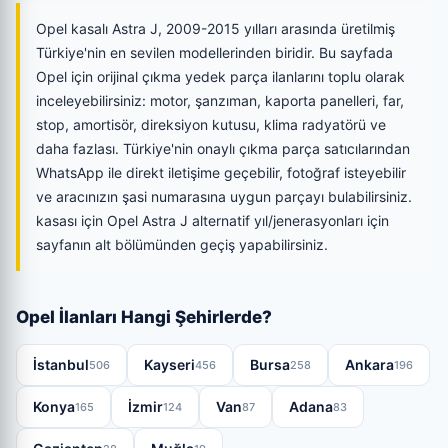
Opel kasalı Astra J, 2009-2015 yılları arasında üretilmiş
Türkiye'nin en sevilen modellerinden biridir. Bu sayfada
Opel için orijinal çıkma yedek parça ilanlarını toplu olarak
inceleyebilirsiniz: motor, şanzıman, kaporta panelleri, far,
stop, amortisör, direksiyon kutusu, klima radyatörü ve
daha fazlası. Türkiye'nin onaylı çıkma parça satıcılarından
WhatsApp ile direkt iletişime geçebilir, fotoğraf isteyebilir
ve aracınızın şasi numarasına uygun parçayı bulabilirsiniz.
kasası için Opel Astra J alternatif yıl/jenerasyonları için
sayfanın alt bölümünden geçiş yapabilirsiniz.
Opel İlanları Hangi Şehirlerde?
İstanbul
Kayseri
Bursa
Ankara
506
456
258
196
Konya
İzmir
Van
Adana
165
124
87
83