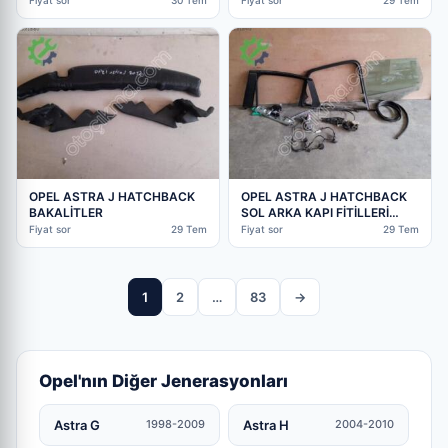
Fiyat sor
30 Tem
Fiyat sor
29 Tem
OPEL ASTRA J HATCHBACK
OPEL ASTRA J HATCHBACK
BAKALİTLER
SOL ARKA KAPI FİTİLLERİ
KOMPLE AYRI AYRI V
Fiyat sor
29 Tem
Fiyat sor
29 Tem
1
2
…
83
→
Opel'nın Diğer Jenerasyonları
Astra G
Astra H
1998-2009
2004-2010