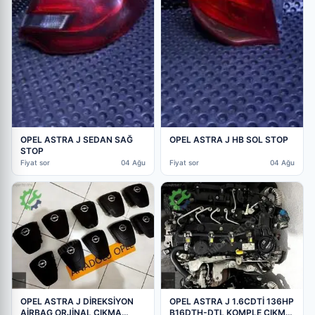
OPEL ASTRA J SEDAN SAĞ
OPEL ASTRA J HB SOL STOP
STOP
Fiyat sor
04 Ağu
Fiyat sor
04 Ağu
OPEL ASTRA J DİREKSİYON
OPEL ASTRA J 1.6CDTİ 136HP
AİRBAG ORJİNAL ÇIKMA
B16DTH-DTL KOMPLE ÇIKMA