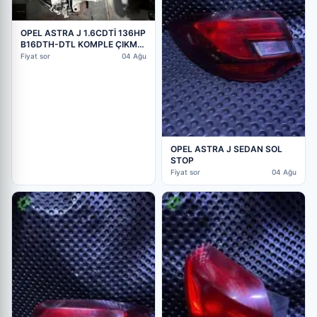
OPEL ASTRA J 1.6CDTİ 136HP
B16DTH-DTL KOMPLE ÇIKMA
SINIF MOTOR
Fiyat sor
04 Ağu
OPEL ASTRA J SEDAN SOL
STOP
Fiyat sor
04 Ağu