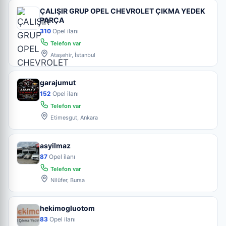
ÇALIŞIR GRUP OPEL CHEVROLET ÇIKMA YEDEK
PARÇA
310
Opel ilanı
Telefon var
Ataşehir, İstanbul
garajumut
152
Opel ilanı
Telefon var
Etimesgut, Ankara
asyilmaz
87
Opel ilanı
Telefon var
Nilüfer, Bursa
hekimogluotom
83
Opel ilanı