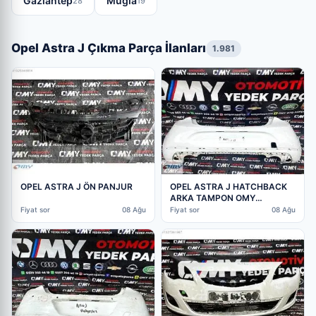
Gaziantep
Muğla
28
19
Opel Astra J Çıkma Parça İlanları
1.981
OPEL ASTRA J ÖN PANJUR
OPEL ASTRA J HATCHBACK
ARKA TAMPON OMY
OTO’DAN
Fiyat sor
08 Ağu
Fiyat sor
08 Ağu