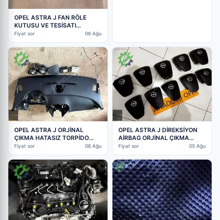
OPEL ASTRA J FAN RÖLE
KUTUSU VE TESİSATI
39014913
Fiyat sor
06 Ağu
OPEL ASTRA J ORJİNAL
OPEL ASTRA J DİREKSİYON
ÇIKMA HATASIZ TORPİDO
AİRBAG ORJİNAL ÇIKMA
AİRBAG KEMER TOKALARI
HATASIZ GM
Fiyat sor
06 Ağu
Fiyat sor
05 Ağu