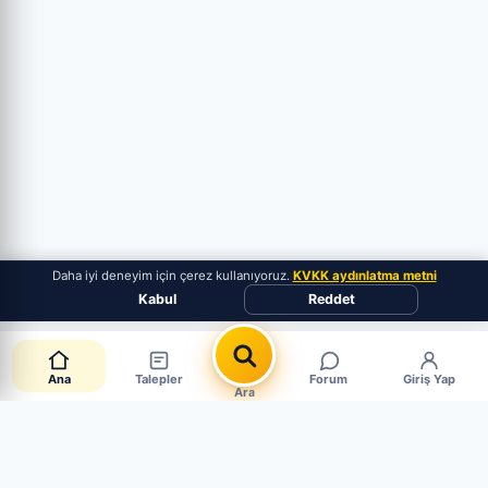
Daha iyi deneyim için çerez kullanıyoruz.
KVKK aydınlatma metni
Kabul
Reddet
Ana
Talepler
Forum
Giriş Yap
Ara