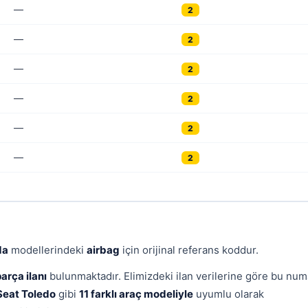
—
2
—
2
—
2
—
2
—
2
—
2
da
modellerindeki
airbag
için orijinal referans koddur.
arça ilanı
bulunmaktadır. Elimizdeki ilan verilerine göre bu num
Seat Toledo
gibi
11 farklı araç modeliyle
uyumlu olarak