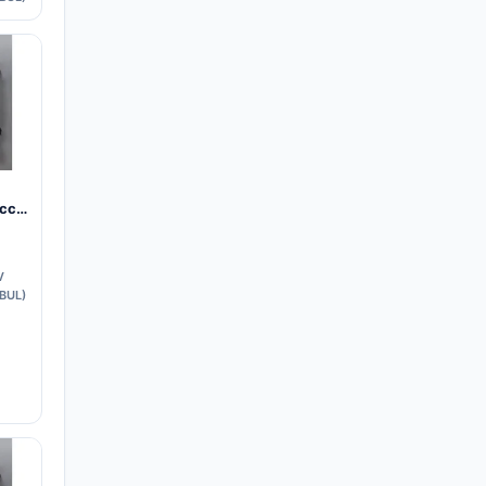
occo
V
BUL)