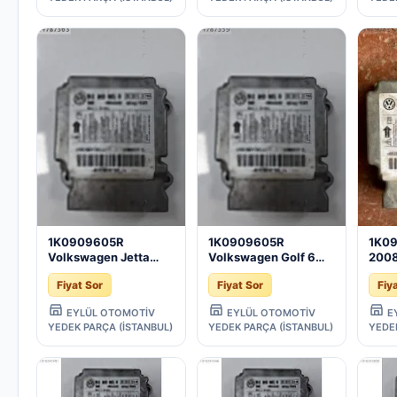
1K0909605R
1K0909605R
1K0
Volkswagen Jetta
Volkswagen Golf 6
200
Airbag Beyni
Airbag Beyni
OCT
Fiyat Sor
Fiyat Sor
Fiy
(2006/2011)
(2009/2013)
BEY
EYLÜL OTOMOTİV
EYLÜL OTOMOTİV
E
YEDEK PARÇA (İSTANBUL)
YEDEK PARÇA (İSTANBUL)
YEDE