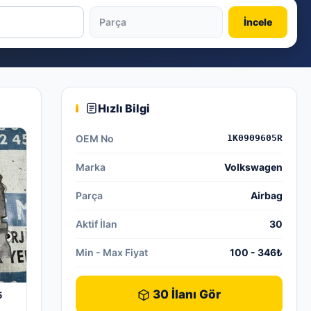
İncele
Hızlı Bilgi
OEM No
1K0909605R
Marka
Volkswagen
Parça
Airbag
Aktif İlan
30
Min - Max Fiyat
100 - 346₺
30 İlanı Gör
5