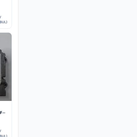
V
BUL)
y
V
BUL)