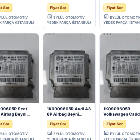
8/2015)
Airbag Beyni
Airbag Beyni
at Sor
Fiyat Sor
Fiyat Sor
(2009/2017)
(2003/2015)
YLÜL OTOMOTİV
EYLÜL OTOMOTİV
EYLÜL OTOMOTİ
K PARÇA (İSTANBUL)
YEDEK PARÇA (İSTANBUL)
YEDEK PARÇA (İSTAN
909605R Seat
1K0909605R Audi A3
1K0909605R
 Airbag Beyni
8P Airbag Beyni
Volkswagen Cadd
5/2012)
(2004/2013)
Airbag Beyni
at Sor
Fiyat Sor
Fiyat Sor
(2004/2015)
YLÜL OTOMOTİV
EYLÜL OTOMOTİV
EYLÜL OTOMOTİ
K PARÇA (İSTANBUL)
YEDEK PARÇA (İSTANBUL)
YEDEK PARÇA (İSTAN