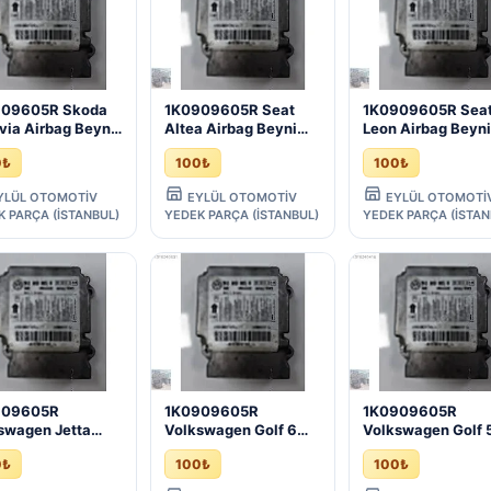
909605R Skoda
1K0909605R Seat
1K0909605R Sea
via Airbag Beyni
Altea Airbag Beyni
Leon Airbag Beyni
5/2013)
(2004/2015)
(2005/2012)
0₺
100₺
100₺
YLÜL OTOMOTİV
EYLÜL OTOMOTİV
EYLÜL OTOMOTİ
K PARÇA (İSTANBUL)
YEDEK PARÇA (İSTANBUL)
YEDEK PARÇA (İSTAN
909605R
1K0909605R
1K0909605R
swagen Jetta
Volkswagen Golf 6
Volkswagen Golf 
ag Beyni
Airbag Beyni
Airbag Beyni
0₺
100₺
100₺
6/2011)
(2009/2013)
(2004/2009)