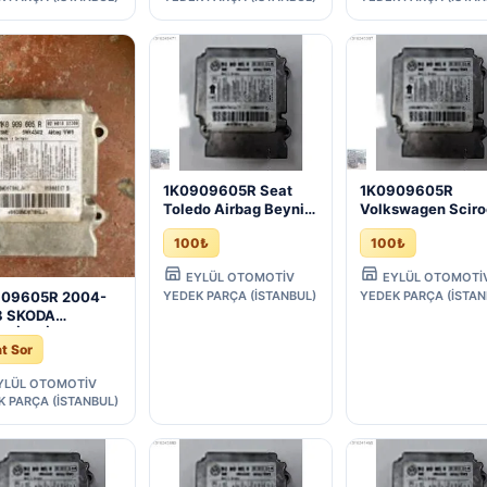
1K0909605R Seat
1K0909605R
Toledo Airbag Beyni
Volkswagen Scir
(2005/2009)
Airbag Beyni
100₺
100₺
(2009/2017)
EYLÜL OTOMOTİV
EYLÜL OTOMOTİ
909605R 2004-
YEDEK PARÇA (İSTANBUL)
YEDEK PARÇA (İSTAN
8 SKODA
AVİA AİRBAG
at Sor
Nİ
YLÜL OTOMOTİV
K PARÇA (İSTANBUL)