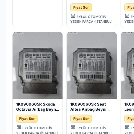
(2005/2009)
(200
Fiyat Sor
Fiy
EYLÜL OTOMOTİV
E
YEDEK PARÇA (İSTANBUL)
YEDE
1K0909605R Skoda
1K0909605R Seat
1K0
Octavia Airbag Beyni
Altea Airbag Beyni
Leon
(2005/2013)
(2004/2015)
(200
Fiyat Sor
Fiyat Sor
Fiy
EYLÜL OTOMOTİV
EYLÜL OTOMOTİV
E
YEDEK PARÇA (İSTANBUL)
YEDEK PARÇA (İSTANBUL)
YEDE