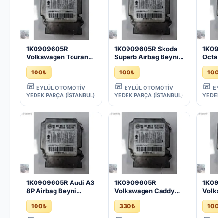
1K0909605R
1K0909605R Skoda
1K0
Volkswagen Touran
Superb Airbag Beyni
Octa
Airbag Beyni
(2008/2015)
(200
100₺
100₺
10
(2003/2015)
EYLÜL OTOMOTİV
EYLÜL OTOMOTİV
E
YEDEK PARÇA (İSTANBUL)
YEDEK PARÇA (İSTANBUL)
YEDE
1K0909605R Audi A3
1K0909605R
1K0
8P Airbag Beyni
Volkswagen Caddy
Volk
(2004/2013)
Airbag Beyni
Airb
100₺
330₺
10
(2004/2015)
(200