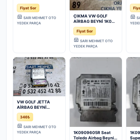
1K0909605R - 1K0
1K0 
Fiyat Sor
Fiy
909 605 R - Konya
1K0
Çıkma Parça
BEYN
ÇIKMA VW GOLF
SARI MEHMET OTO
S
Parç
AİRBAG BEYNİ 1K0
YEDEK PARÇA
YEDE
909 605 R - Konya
Fiyat Sor
Çıkma Parça
SARI MEHMET OTO
YEDEK PARÇA
VW GOLF JETTA
AİRBAG BEYNİ
1K0909605R 1K0 909
346₺
605 R
SARI MEHMET OTO
YEDEK PARÇA
1K0909605R Seat
1K0
Toledo Airbag Beyni
Supe