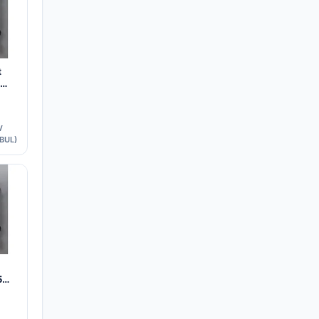
t
V
BUL)
5