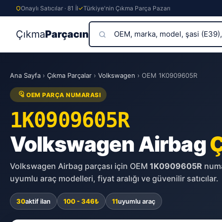
Onaylı Satıcılar · 81 İl
Türkiye'nin Çıkma Parça Pazarı
Çıkma
Parçacın
Skip
to
Ana Sayfa
›
Çıkma Parçalar
›
Volkswagen
›
OEM 1K0909605R
content
OEM PARÇA NUMARASI
1K0909605R
Volkswagen Airbag
Ç
Volkswagen Airbag parçası için OEM
1K0909605R
numar
uyumlu araç modelleri, fiyat aralığı ve güvenilir satıcılar.
30
aktif ilan
100 - 346₺
11
uyumlu araç