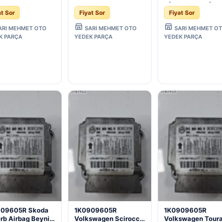
909 605R
1K0 909 605R
AİRBAG BEYNİ
at Sor
Fiyat Sor
Fiyat Sor
909605R AIRBAG
1K0909605R AIRBAG
1K0909605R - Ko
İ - Konya Çıkma
BEYNİ - Konya Çıkma
Çıkma Parça
ARI MEHMET OTO
SARI MEHMET OTO
SARI MEHMET O
a
Parça
K PARÇA
YEDEK PARÇA
YEDEK PARÇA
909605R Skoda
1K0909605R
1K0909605R
rb Airbag Beyni
Volkswagen Scirocco
Volkswagen Tour