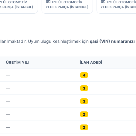
YLÜL OTOMOTİV
EYLÜL OTOMOTİV
EYLÜL OTOMOTİ
K PARÇA (İSTANBUL)
YEDEK PARÇA (İSTANBUL)
YEDEK PARÇA (İSTAN
llanılmaktadır. Uyumluluğu kesinleştirmek için
şasi (VIN) numaranızı
ÜRETIM YILI
İLAN ADEDI
—
4
—
3
—
3
—
2
—
2