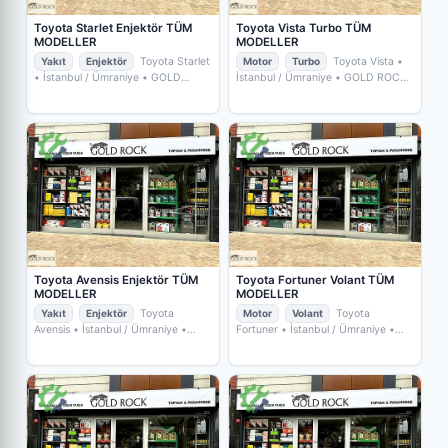
Toyota Starlet Enjektör TÜM
Toyota Vista Turbo TÜM
MODELLER
MODELLER
Yakıt
Enjektör
Toyota Starlet
Motor
Turbo
Toyota Vista
•
• İstanbul / Ümraniye
• GOLD
İstanbul / Ümraniye
• GOLD ROCK
ROCK YEDEKPARÇA
YEDEKPARÇA
Toyota Avensis Enjektör TÜM
Toyota Fortuner Volant TÜM
MODELLER
MODELLER
Yakıt
Enjektör
Toyota
Motor
Volant
Toyota
Avensis
• İstanbul / Ümraniye
•
Fortuner
• İstanbul / Ümraniye
•
GOLD ROCK YEDEKPARÇA
GOLD ROCK YEDEKPARÇA