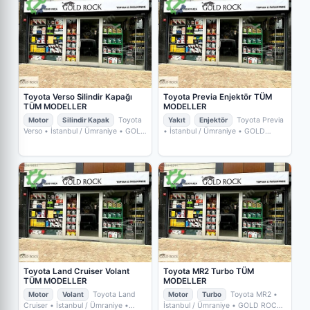
Toyota Verso Silindir Kapağı
Toyota Previa Enjektör TÜM
TÜM MODELLER
MODELLER
Motor
Silindir Kapak
Toyota
Yakıt
Enjektör
Toyota Previa
Verso
• İstanbul / Ümraniye
• GOLD
• İstanbul / Ümraniye
• GOLD
ROCK YEDEKPARÇA
ROCK YEDEKPARÇA
Toyota Land Cruiser Volant
Toyota MR2 Turbo TÜM
TÜM MODELLER
MODELLER
Motor
Volant
Toyota Land
Motor
Turbo
Toyota MR2
•
Cruiser
• İstanbul / Ümraniye
•
İstanbul / Ümraniye
• GOLD ROCK