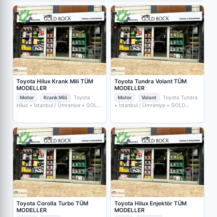
Toyota Hilux Krank Mili TÜM
Toyota Tundra Volant TÜM
MODELLER
MODELLER
Motor
Krank Mili
Toyota
Motor
Volant
Toyota Tundra
Hilux
• İstanbul / Ümraniye
• GOLD
• İstanbul / Ümraniye
• GOLD
ROCK YEDEKPARÇA
ROCK YEDEKPARÇA
Toyota Corolla Turbo TÜM
Toyota Hilux Enjektör TÜM
MODELLER
MODELLER