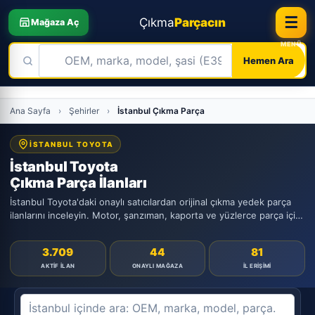
☰
Çıkma
Parçacın
Mağaza Aç
Hemen Ara
Skip
Ana Sayfa
›
Şehirler
›
İstanbul Çıkma Parça
to
content
İSTANBUL TOYOTA
İstanbul Toyota
Çıkma Parça İlanları
İstanbul Toyota'daki onaylı satıcılardan orijinal çıkma yedek parça
ilanlarını inceleyin. Motor, şanzıman, kaporta ve yüzlerce parça için
WhatsApp ile direkt iletişim.
3.709
44
81
AKTIF İLAN
ONAYLI MAĞAZA
İL ERIŞIMI