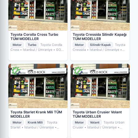
Toyota Corolla Cross Turbo
Toyota Cressida Silindir Kapağı
TÜM MODELLER
TÜM MODELLER
Motor
Turbo
Toyota Corolla
Motor
Silindir Kapak
Toyota
Cross
• İstanbul / Ümraniye
• GOLD
Cressida
• İstanbul / Ümraniye
•
ROCK YEDEKPARÇA
GOLD ROCK YEDEKPARÇA
Toyota Starlet Krank Mili TÜM
Toyota Urban Crusier Volant
MODELLER
TÜM MODELLER
Motor
Krank Mili
Toyota
Motor
Volant
Toyota Urban
Starlet
• İstanbul / Ümraniye
•
Crusier
• İstanbul / Ümraniye
•
GOLD ROCK YEDEKPARÇA
GOLD ROCK YEDEKPARÇA