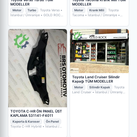
MODELLER
MODELLER
Motor
Turbo
Toyota Verso
•
Motor
Krank Mili
Toyota
İstanbul / Ümraniye
• GOLD ROCK
Tacoma
• İstanbul / Ümraniye
•
YEDEKPARÇA
GOLD ROCK YEDEKPARÇA
Toyota Land Cruiser Silindir
Kapağı TÜM MODELLER
Motor
Silindir Kapak
Toyota
Land Cruiser
• İstanbul / Ümraniye
• GOLD ROCK YEDEKPARÇA
TOYOTA C-HR ÖN PANEL ÜST
KAPLAMA 531141-F4011
Kaporta & Karoser
Ön Panel
Toyota C-HR Hybrid
• İstanbul /
Kartal
• BRS OTOMOTİV SIFIR VE
ÇIKMA YEDEK PARÇA