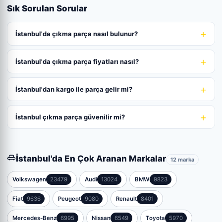
Sık Sorulan Sorular
İstanbul'da çıkma parça nasıl bulunur?
İstanbul'da çıkma parça fiyatları nasıl?
İstanbul'dan kargo ile parça gelir mi?
İstanbul çıkma parça güvenilir mi?
İstanbul'da En Çok Aranan Markalar
12 marka
Volkswagen
23479
Audi
13024
BMW
9823
Fiat
9636
Peugeot
9080
Renault
8401
Mercedes-Benz
6995
Nissan
6549
Toyota
5970