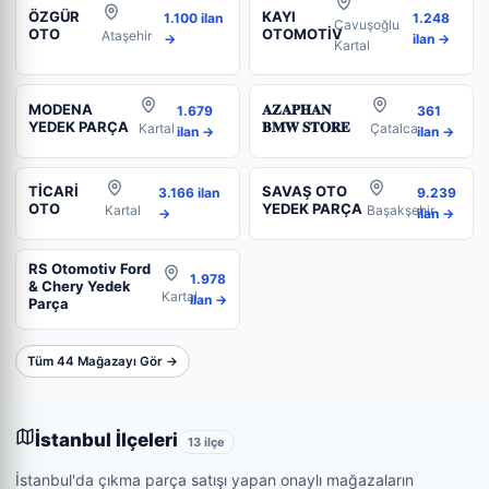
ÖZGÜR
KAYI
1.100 ilan
1.248
Çavuşoğlu
OTO
OTOMOTİV
Ataşehir
→
ilan →
Kartal
MODENA
𝐀𝐙𝐀𝐏𝐇𝐀𝐍
1.679
361
YEDEK PARÇA
𝐁𝐌𝐖 𝐒𝐓𝐎𝐑𝐄
Kartal
Çatalca
ilan →
ilan →
TİCARİ
SAVAŞ OTO
3.166 ilan
9.239
OTO
YEDEK PARÇA
Kartal
Başakşehir
→
ilan →
RS Otomotiv Ford
1.978
& Chery Yedek
Kartal
ilan →
Parça
Tüm 44 Mağazayı Gör →
İstanbul İlçeleri
13 ilçe
İstanbul'da çıkma parça satışı yapan onaylı mağazaların