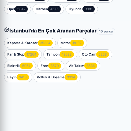
Opel
5842
Citroen
4675
Hyundai
3981
İstanbul'da En Çok Aranan Parçalar
10 parça
Kaporta & Karoser
35334
Motor
19197
Far & Stop
17264
Tampon
12628
Oto Cam
5258
Elektrik
5054
Fren
3879
Alt Takım
3836
Beyin
3413
Koltuk & Döşeme
3334