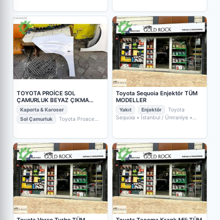
Auris
• İstanbul / Bahçelievler
•
POYRAZ OTO YEDEK PARÇA
TOYOTA PROİCE SOL
Toyota Sequoia Enjektör TÜM
ÇAMURLUK BEYAZ ÇIKMA
MODELLER
ORJİNAL YEDEK PARÇA
Kaporta & Karoser
Yakıt
Enjektör
Toyota
Sequoia
• İstanbul / Ümraniye
•
Sol Çamurluk
Toyota Proace
GOLD ROCK YEDEKPARÇA
City
• İstanbul / Zeytinburnu
•
BEKA OPEL CHEVROLET ÇIKMA
ORJİNAL YEDEK PARÇA
Toyota Verso Turbo TÜM
Toyota Tacoma Krank Mili TÜM