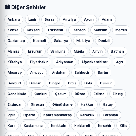
🏙️ Diğer Şehirler
Ankara
İzmir
Bursa
Antalya
Aydın
Adana
Konya
Kayseri
Eskişehir
Trabzon
Samsun
Mersin
Gaziantep
Kocaeli
Sakarya
Malatya
Denizli
Manisa
Erzurum
Şanlıurfa
Muğla
Artvin
Batman
Kütahya
Diyarbakır
Adıyaman
Afyonkarahisar
Ağrı
Aksaray
Amasya
Ardahan
Balıkesir
Bartın
Bayburt
Bilecik
Bingöl
Bitlis
Bolu
Burdur
Çanakkale
Çankırı
Çorum
Düzce
Edirne
Elazığ
Erzincan
Giresun
Gümüşhane
Hakkari
Hatay
Iğdır
Isparta
Kahramanmaraş
Karabük
Karaman
Kars
Kastamonu
Kırıkkale
Kırklareli
Kırşehir
Kilis