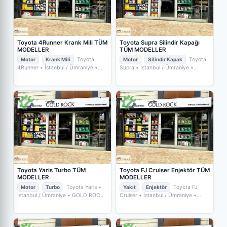
Toyota 4Runner Krank Mili TÜM
Toyota Supra Silindir Kapağı
MODELLER
TÜM MODELLER
Motor
Krank Mili
Toyota
Motor
Silindir Kapak
Toyota
4Runner
• İstanbul / Ümraniye
•
Supra
• İstanbul / Ümraniye
•
GOLD ROCK YEDEKPARÇA
GOLD ROCK YEDEKPARÇA
Toyota Yaris Turbo TÜM
Toyota FJ Cruiser Enjektör TÜM
MODELLER
MODELLER
Motor
Turbo
Toyota Yaris
•
Yakıt
Enjektör
Toyota FJ
İstanbul / Ümraniye
• GOLD ROCK
Cruiser
• İstanbul / Ümraniye
•
YEDEKPARÇA
GOLD ROCK YEDEKPARÇA