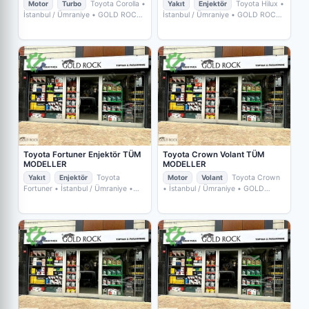
Motor
Turbo
Toyota Corolla
•
Yakıt
Enjektör
Toyota Hilux
•
İstanbul / Ümraniye
• GOLD ROCK
İstanbul / Ümraniye
• GOLD ROCK
YEDEKPARÇA
YEDEKPARÇA
Toyota Fortuner Enjektör TÜM
Toyota Crown Volant TÜM
MODELLER
MODELLER
Yakıt
Enjektör
Toyota
Motor
Volant
Toyota Crown
Fortuner
• İstanbul / Ümraniye
•
• İstanbul / Ümraniye
• GOLD
GOLD ROCK YEDEKPARÇA
ROCK YEDEKPARÇA