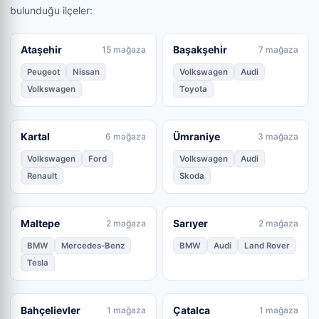
bulunduğu ilçeler:
Ataşehir
Başakşehir
15 mağaza
7 mağaza
Peugeot
Nissan
Volkswagen
Audi
Volkswagen
Toyota
Kartal
Ümraniye
6 mağaza
3 mağaza
Volkswagen
Ford
Volkswagen
Audi
Renault
Skoda
Maltepe
Sarıyer
2 mağaza
2 mağaza
BMW
Mercedes-Benz
BMW
Audi
Land Rover
Tesla
Bahçelievler
Çatalca
1 mağaza
1 mağaza