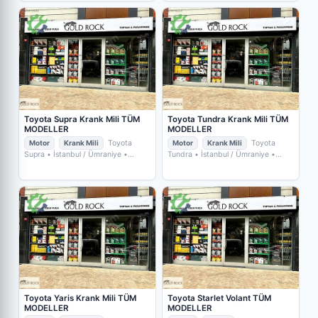
Toyota Supra Krank Mili TÜM
Toyota Tundra Krank Mili TÜM
MODELLER
MODELLER
Motor
Krank Mili
Toyota
Motor
Krank Mili
Toyota
Supra
• İstanbul / Ümraniye
•
Tundra
• İstanbul / Ümraniye
•
GOLD ROCK YEDEKPARÇA
GOLD ROCK YEDEKPARÇA
Toyota Yaris Krank Mili TÜM
Toyota Starlet Volant TÜM
MODELLER
MODELLER