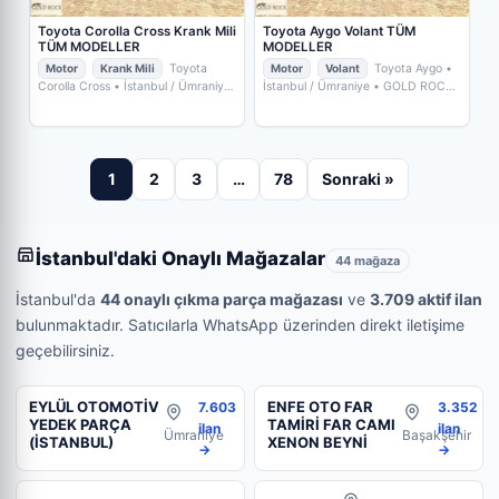
Toyota Corolla Cross Krank Mili
Toyota Aygo Volant TÜM
TÜM MODELLER
MODELLER
Motor
Krank Mili
Toyota
Motor
Volant
Toyota Aygo
•
Corolla Cross
• İstanbul / Ümraniye
İstanbul / Ümraniye
• GOLD ROCK
• GOLD ROCK YEDEKPARÇA
YEDEKPARÇA
1
2
3
…
78
Sonraki »
İstanbul'daki Onaylı Mağazalar
44 mağaza
İstanbul'da
44 onaylı çıkma parça mağazası
ve
3.709 aktif ilan
bulunmaktadır. Satıcılarla WhatsApp üzerinden direkt iletişime
geçebilirsiniz.
EYLÜL OTOMOTİV
ENFE OTO FAR
7.603
3.352
YEDEK PARÇA
TAMİRİ FAR CAMI
ilan
ilan
Ümraniye
Başakşehir
(İSTANBUL)
XENON BEYNİ
→
→