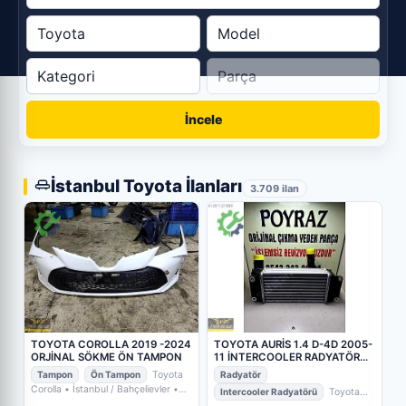
İncele
İstanbul Toyota İlanları
3.709 ilan
TOYOTA COROLLA 2019 -2024
TOYOTA AURİS 1.4 D-4D 2005-
ORJİNAL SÖKME ÖN TAMPON
11 İNTERCOOLER RADYATÖR
JD127000 0921
Tampon
Ön Tampon
Toyota
Radyatör
Corolla
• İstanbul / Bahçelievler
•
Intercooler Radyatörü
Toyota
POYRAZ OTO YEDEK PARÇA