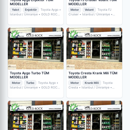
MODELLER
MODELLER
Yakıt
Enjektör
Toyota Aygo
•
Motor
Volant
Toyota FJ
İstanbul / Ümraniye
• GOLD ROCK
Cruiser
• İstanbul / Ümraniye
•
YEDEKPARÇA
GOLD ROCK YEDEKPARÇA
Toyota Aygo Turbo TÜM
Toyota Cresta Krank Mili TÜM
MODELLER
MODELLER
Motor
Turbo
Toyota Aygo
•
Motor
Krank Mili
Toyota
İstanbul / Ümraniye
• GOLD ROCK
Cresta
• İstanbul / Ümraniye
•
YEDEKPARÇA
GOLD ROCK YEDEKPARÇA