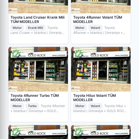
Toyota Land Cruiser Krank Mili
Toyota 4Runner Volant TÜM
TÜM MODELLER
MODELLER
Motor
Krank Mili
Toyota
Motor
Volant
Toyota
Land Cruiser
• İstanbul / Ümraniye
4Runner
• İstanbul / Ümraniye
•
• GOLD ROCK YEDEKPARÇA
GOLD ROCK YEDEKPARÇA
Toyota 4Runner Turbo TÜM
Toyota Hilux Volant TÜM
MODELLER
MODELLER
Motor
Turbo
Toyota 4Runner
Motor
Volant
Toyota Hilux
•
• İstanbul / Ümraniye
• GOLD
İstanbul / Ümraniye
• GOLD ROCK
ROCK YEDEKPARÇA
YEDEKPARÇA