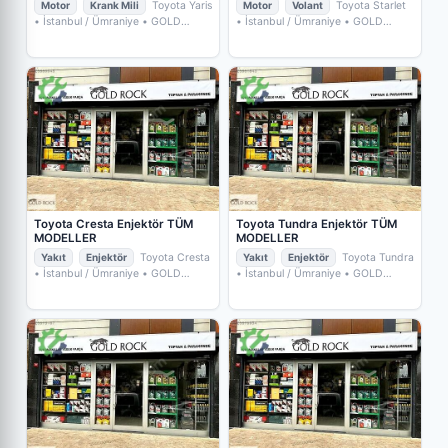
Motor
Krank Mili
Toyota Yaris
Motor
Volant
Toyota Starlet
• İstanbul / Ümraniye
• GOLD
• İstanbul / Ümraniye
• GOLD
ROCK YEDEKPARÇA
ROCK YEDEKPARÇA
Toyota Cresta Enjektör TÜM
Toyota Tundra Enjektör TÜM
MODELLER
MODELLER
Yakıt
Enjektör
Toyota Cresta
Yakıt
Enjektör
Toyota Tundra
• İstanbul / Ümraniye
• GOLD
• İstanbul / Ümraniye
• GOLD
ROCK YEDEKPARÇA
ROCK YEDEKPARÇA