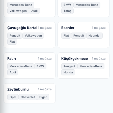
Mercedes-Benz
BMW
Mercedes-Benz
Volkswagen
Audi
Tofaş
Çavuşoğlu Kartal
Esenler
1 mağaza
1 mağaza
Renault
Volkswagen
Fiat
Renault
Hyundai
Fiat
Fatih
Küçükçekmece
1 mağaza
1 mağaza
Mercedes-Benz
BMW
Peugeot
Mercedes-Benz
Audi
Honda
Zeytinburnu
1 mağaza
Opel
Chevrolet
Diğer