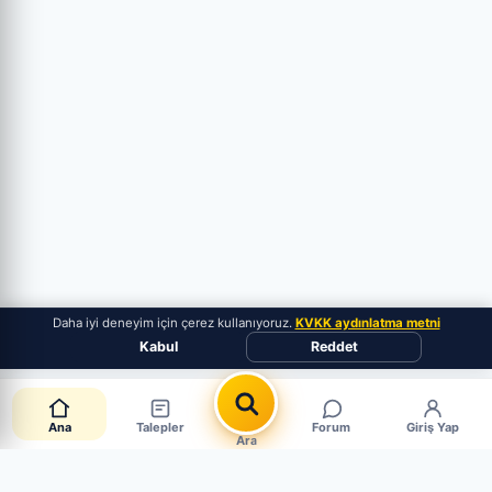
Daha iyi deneyim için çerez kullanıyoruz.
KVKK aydınlatma metni
Kabul
Reddet
Ana
Talepler
Forum
Giriş Yap
Ara