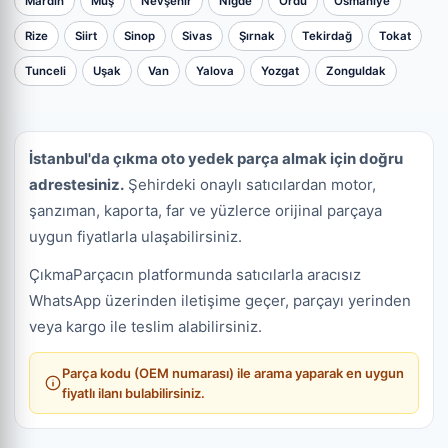
Mardin
Muş
Nevşehir
Niğde
Ordu
Osmaniye
Rize
Siirt
Sinop
Sivas
Şırnak
Tekirdağ
Tokat
Tunceli
Uşak
Van
Yalova
Yozgat
Zonguldak
İstanbul'da çıkma oto yedek parça almak için doğru
adrestesiniz.
Şehirdeki onaylı satıcılardan motor,
şanzıman, kaporta, far ve yüzlerce orijinal parçaya
uygun fiyatlarla ulaşabilirsiniz.
ÇıkmaParçacın platformunda satıcılarla aracısız
WhatsApp üzerinden iletişime geçer, parçayı yerinden
veya kargo ile teslim alabilirsiniz.
Parça kodu (OEM numarası) ile arama yaparak en uygun
fiyatlı ilanı bulabilirsiniz.