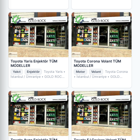
GOLD ROCK YEDEKPARÇA
YEDEKPARÇA
Toyota Yaris Enjektör TÜM
Toyota Corona Volant TÜM
MODELLER
MODELLER
Yakıt
Enjektör
Toyota Yaris
•
Motor
Volant
Toyota Corona
İstanbul / Ümraniye
• GOLD ROCK
• İstanbul / Ümraniye
• GOLD
YEDEKPARÇA
ROCK YEDEKPARÇA
Toyota Aygo Enjektör TÜM
Toyota FJ Cruiser Volant TÜM