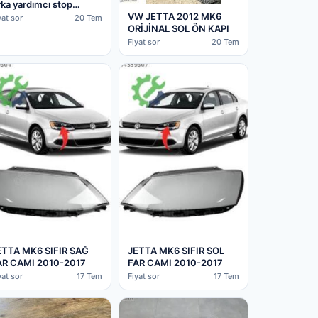
ka yardımcı stop
VW JETTA 2012 MK6
ambası 6R0945087A
yat sor
20 Tem
ORİJİNAL SOL ÖN KAPI
Fiyat sor
20 Tem
ETTA MK6 SIFIR SAĞ
JETTA MK6 SIFIR SOL
AR CAMI 2010-2017
FAR CAMI 2010-2017
yat sor
17 Tem
Fiyat sor
17 Tem