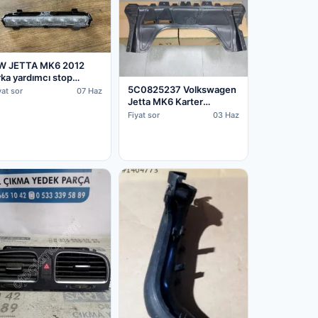
W JETTA MK6 2012
ka yardımcı stop
5C0825237 Volkswagen
ambası 6R0945087A
yat sor
07 Haz
Jetta MK6 Karter
Muhafaza (2011/2018)
Fiyat sor
03 Haz