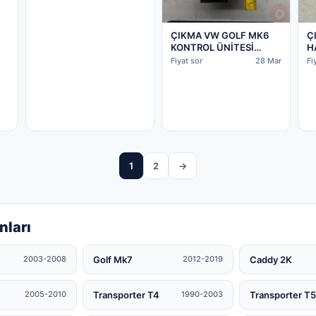
ÇIKMA VW GOLF MK6
Ç
KONTROL ÜNİTESİ
H
1K0953549CQ – Konya
I
Fiyat sor
28 Mar
Fi
Çıkma Parça
P
1
2
→
nları
Golf Mk7
Caddy 2K
2003-2008
2012-2019
Transporter T4
Transporter T5
2005-2010
1990-2003