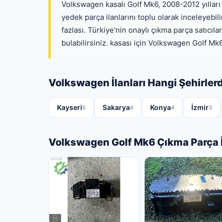
Volkswagen kasalı Golf Mk6, 2008-2012 yılları 
yedek parça ilanlarını toplu olarak inceleyebil
fazlası. Türkiye'nin onaylı çıkma parça satıcıl
bulabilirsiniz. kasası için Volkswagen Golf Mk6
Volkswagen İlanları Hangi Şehirler
Kayseri
Sakarya
Konya
İzmir
5
4
4
3
Volkswagen Golf Mk6 Çıkma Parça İ