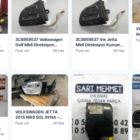
V
Ar
3C8959537 Volkswagen
3C8959537 Vw Jetta
l
Fi
Golf Mk6 Direksiyon
Mk6 Direksiyon Kumanda
3-
Kumanda Düğmesi Sol
Düğmesi Sol (2011/2018)
Tem
Fiyat sor
09 Haz
Fiyat sor
09 Haz
(2009/2013)
VOLKSWAGEN JETTA
2015 MK6 SOL AYNA –
Sakarya Çıkma Parça
Fiyat sor
30 Mar
ay