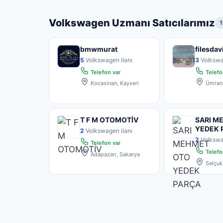
Volkswagen Uzmanı Satıcılarımız
1
bmwmurat
filesdav
5
Volkswagen ilanı
3
Volkswa
Telefon var
Telefo
Kocasinan, Kayseri
Ümrani
T F M OTOMOTİV
SARI M
YEDEK 
2
Volkswagen ilanı
2
Volkswa
Telefon var
Telefo
Adapazarı, Sakarya
Selçuk