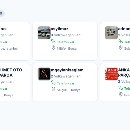
0
inci
asyilmaz
adna
gen ilanı
3
Volkswagen ilanı
2
Volks
n var
Telefon var
Tele
ye, İstanbul
Nilüfer, Bursa
Sul
EHMET OTO
mgeylanisaglam
ANKA
PARÇA
PARÇ
2
Volkswagen ilanı
gen ilanı
2
Volks
Telefon var
n var
Tele
Selçuklu, Konya
lu, Konya
Born