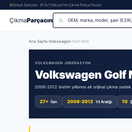
Onaylı Satıcılar · 81 İl
Türkiye'nin Çıkma Parça Pazarı
Çıkma
Parçacın
Skip
Ana Sayfa
›
Volkswagen
›
Golf Mk6
to
content
VOLKSWAGEN JENERASYON
Volkswagen Golf
2008-2012 üretim yıllarına ait orijinal çıkma yede
27+
2008-2012
10
İlan
Yıl Aralığı
Ş