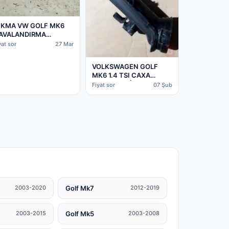
IKMA VW GOLF MK6
AVALANDIRMA
ZGARASI – Konya Çıkma
yat sor
27 Mar
arça
VOLKSWAGEN GOLF
MK6 1.4 TSI CAXA
TURBO ORJİNAL ÇIKMA
Fiyat sor
07 Şub
PARÇA | ÇIKMA PARÇA
Golf Mk7
2003-2020
2012-2019
Golf Mk5
2003-2015
2003-2008