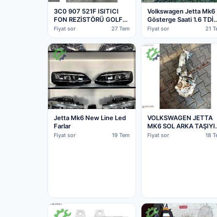
3C0 907 521F ISITICI
Volkswagen Jetta Mk6
FON REZİSTÖRÜ GOLF
Gösterge Saati 1.6 TDİ
MK6
Cay 5C6 920 872 A
Fiyat sor
27 Tem
Fiyat sor
21 
Jetta Mk6 New Line Led
VOLKSWAGEN JETTA
Farlar
MK6 SOL ARKA TAŞIYI
1K
Fiyat sor
19 Tem
Fiyat sor
18 