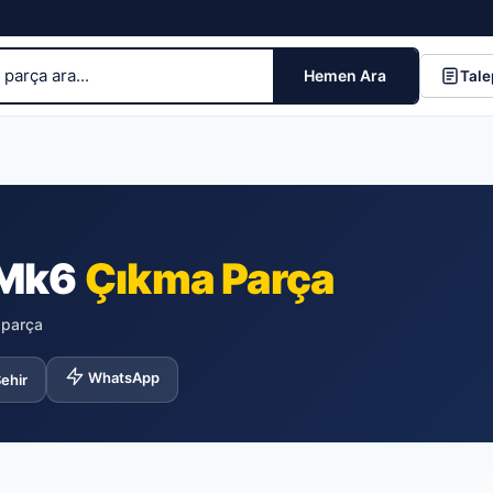
Hemen Ara
Tale
 Mk6
Çıkma Parça
k parça
WhatsApp
ehir