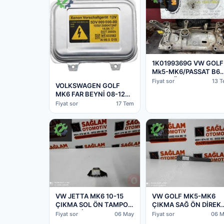
1K0199369G VW GOLF
Mk5-MK6/PASSAT B6
Çıkma Ön Travers 200
Fiyat sor
13 
VOLKSWAGEN GOLF
14
MK6 FAR BEYNİ 08-12
OEM- 5DV 009 000-00
Fiyat sor
17 Tem
VW JETTA MK6 10-15
VW GOLF MK5-MK6
ÇIKMA SOL ÖN TAMPON
ÇIKMA SAĞ ÖN DİREK
BRAKETİ
KAPLAMASI OEM;
Fiyat sor
06 May
Fiyat sor
06 M
OEM;5C6807183
1K0868224