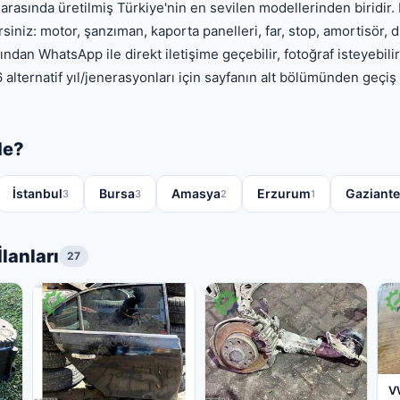
arasında üretilmiş Türkiye'nin en sevilen modellerinden biridir.
irsiniz: motor, şanzıman, kaporta panelleri, far, stop, amortisör,
arından WhatsApp ile direkt iletişime geçebilir, fotoğraf isteyebi
 alternatif yıl/jenerasyonları için sayfanın alt bölümünden geçiş 
de?
İstanbul
Bursa
Amasya
Erzurum
Gaziant
3
3
2
1
lanları
27
V