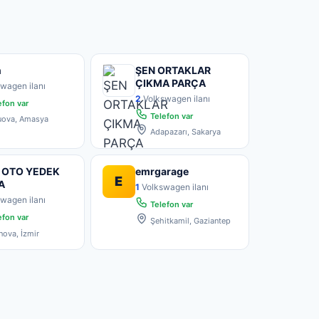
n
ŞEN ORTAKLAR
ÇIKMA PARÇA
wagen ilanı
2
Volkswagen ilanı
fon var
Telefon var
uova, Amasya
Adapazarı, Sakarya
 OTO YEDEK
emrgarage
E
A
1
Volkswagen ilanı
wagen ilanı
Telefon var
fon var
Şehitkamil, Gaziantep
ova, İzmir