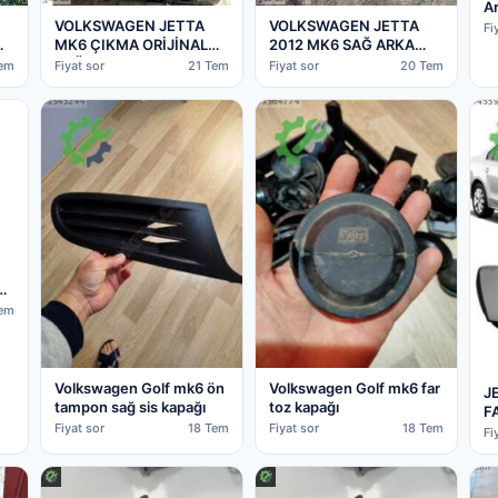
Ar
VOLKSWAGEN JETTA
VOLKSWAGEN JETTA
l
Fi
MK6 ÇIKMA ORİJİNAL
2012 MK6 SAĞ ARKA
SAĞ ARKA KAPI
TAŞIYICI 1K0505436
Tem
Fiyat sor
21 Tem
Fiyat sor
20 Tem
CI
Tem
Volkswagen Golf mk6 ön
Volkswagen Golf mk6 far
J
tampon sağ sis kapağı
toz kapağı
F
Fiyat sor
18 Tem
Fiyat sor
18 Tem
Fi