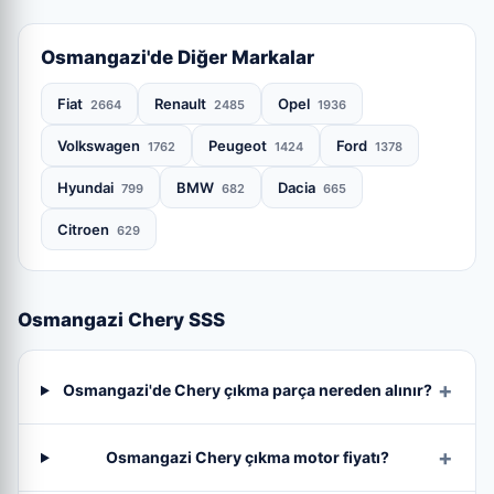
Osmangazi'de Diğer Markalar
Fiat
Renault
Opel
2664
2485
1936
Volkswagen
Peugeot
Ford
1762
1424
1378
Hyundai
BMW
Dacia
799
682
665
Citroen
629
Osmangazi Chery SSS
Osmangazi'de Chery çıkma parça nereden alınır?
Osmangazi Chery çıkma motor fiyatı?