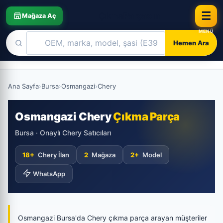
☰
Çıkma
Parçacın
Mağaza Aç
Hemen Ara
Skip
to
Ana Sayfa
›
Bursa
›
Osmangazi
›
Chery
content
Osmangazi Chery
Çıkma Parça
Bursa · Onaylı Chery Satıcıları
18+
Chery İlan
2
Mağaza
2+
Model
WhatsApp
Osmangazi Bursa'da Chery çıkma parça arayan müşteriler