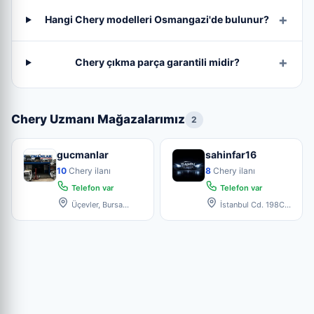
Hangi Chery modelleri Osmangazi'de bulunur?
Chery çıkma parça garantili midir?
Chery Uzmanı Mağazalarımız
2
gucmanlar
sahinfar16
10
Chery ilanı
8
Chery ilanı
Telefon var
Telefon var
Üçevler, Bursa
İstanbul Cd. 198C,
Küçük Sanayi Sitesi 4.
16090 Bursa,
Blok
Osmangazi