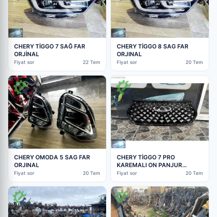
CHERY TİGGO 7 SAĞ FAR
CHERY TİGGO 8 SAG FAR
ORJİNAL
ORJINAL
Fiyat sor
22 Tem
Fiyat sor
20 Tem
CHERY OMODA 5 SAG FAR
CHERY TİGGO 7 PRO
ORJINAL
KAREMALI ON PANJUR
ORJINAL
Fiyat sor
20 Tem
Fiyat sor
20 Tem