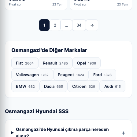
Fiyat sor
23 Tem
Fiyat sor
23 Tem
1
2
…
34
→
Osmangazi'de Diğer Markalar
Fiat
Renault
Opel
2664
2485
1936
Volkswagen
Peugeot
Ford
1762
1424
1378
BMW
Dacia
Citroen
Audi
682
665
629
615
Osmangazi Hyundai SSS
Osmangazi'de Hyundai çıkma parça nereden
alınır?