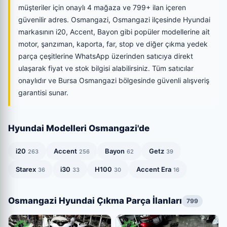
müşteriler için onaylı 4 mağaza ve 799+ ilan içeren
güvenilir adres. Osmangazi, Osmangazi ilçesinde Hyundai
markasının i20, Accent, Bayon gibi popüler modellerine ait
motor, şanzıman, kaporta, far, stop ve diğer çıkma yedek
parça çeşitlerine WhatsApp üzerinden satıcıya direkt
ulaşarak fiyat ve stok bilgisi alabilirsiniz. Tüm satıcılar
onaylıdır ve Bursa Osmangazi bölgesinde güvenli alışveriş
garantisi sunar.
Hyundai Modelleri Osmangazi'de
i20
Accent
Bayon
Getz
263
256
62
39
Starex
i30
H100
Accent Era
36
33
30
16
Osmangazi Hyundai Çıkma Parça İlanları
799