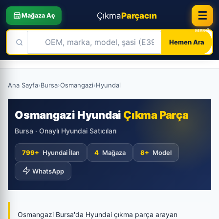
☰
Çıkma
Parçacın
Mağaza Aç
Hemen Ara
Skip
to
Ana Sayfa
›
Bursa
›
Osmangazi
›
Hyundai
content
Osmangazi Hyundai
Çıkma Parça
Bursa · Onaylı Hyundai Satıcıları
799+
Hyundai İlan
4
Mağaza
8+
Model
WhatsApp
Osmangazi Bursa'da Hyundai çıkma parça arayan