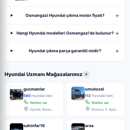
Osmangazi Hyundai çıkma motor fiyatı?
Hangi Hyundai modelleri Osmangazi'de bulunur?
Hyundai çıkma parça garantili midir?
Hyundai Uzmanı Mağazalarımız
4
gucmanlar
umutozel
560
Hyundai ilanı
112
Hyundai ilanı
Telefon var
Telefon var
Üçevler, Bursa
Altınova, 2. Ayaz
Küçük Sanayi Sitesi 4.
Sk. 12/14, 16250
Blok
Osmanga
sahinfar16
aras