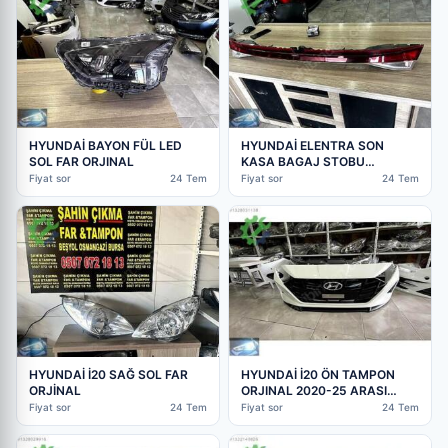
HYUNDAİ BAYON FÜL LED
HYUNDAİ ELENTRA SON
SOL FAR ORJINAL
KASA BAGAJ STOBU
ORJİNAL
Fiyat sor
24 Tem
Fiyat sor
24 Tem
HYUNDAİ İ20 SAĞ SOL FAR
HYUNDAİ İ20 ÖN TAMPON
ORJİNAL
ORJINAL 2020-25 ARASI
ORJINAL
Fiyat sor
24 Tem
Fiyat sor
24 Tem