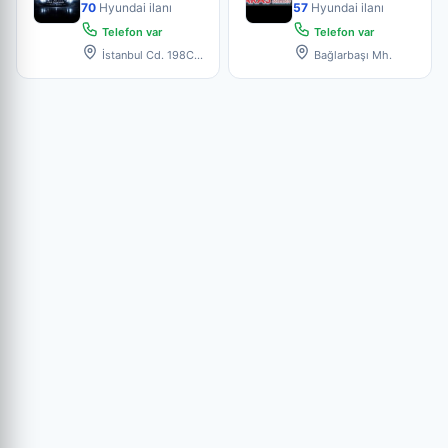
70
Hyundai ilanı
57
Hyundai ilanı
Telefon var
Telefon var
İstanbul Cd. 198C,
Bağlarbaşı Mh.
16090 Bursa,
Osmangazi