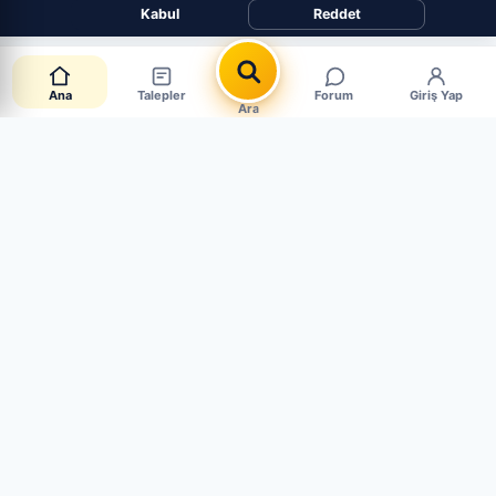
Kabul
Reddet
Ana
Talepler
Forum
Giriş Yap
Ara
Canlı Parça Talepleri
CANLI · 4 AKTİF
Müşteriler aradığı parçayı paylaşıyor. Mağaza mısın?
Hemen cevapla, satışı yakala.
Sen de Talep Aç