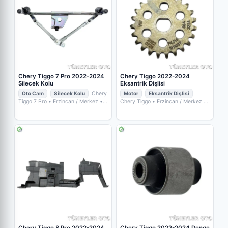
Chery Tiggo 7 Pro 2022-2024
Chery Tiggo 2022-2024
Silecek Kolu
Eksantrik Dişlisi
Oto Cam
Silecek Kolu
Chery
Motor
Eksantrik Dişlisi
Tiggo 7 Pro
• Erzincan / Merkez
•
Chery Tiggo
• Erzincan / Merkez
•
TÜNEYLER OTO YEDEK PARÇA
TÜNEYLER OTO YEDEK PARÇA