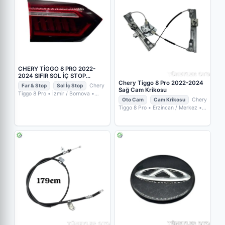
CHERY TİGGO 8 PRO 2022-
2024 SIFIR SOL İÇ STOP
605000238AACHERY TİGGO 8
Chery Tiggo 8 Pro 2022-2024
Far & Stop
Sol İç Stop
Chery
PRO 2022-2024 SIFIR SOL İÇ
Sağ Cam Krikosu
Tiggo 8 Pro
• İzmir / Bornova
•
STOP 605000238AA
Oto Cam
Cam Krikosu
Chery
OTO ÇIKMACIM
Tiggo 8 Pro
• Erzincan / Merkez
•
TÜNEYLER OTO YEDEK PARÇA