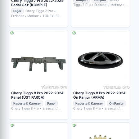
Chery Tiggo 7 Pro 2022-2024
Tiggo 7 Pro
• Erzincan / Merkez
•
Pedal Gaz (KOMPLE)
TÜNEYLER OTO YEDEK PARÇA
Diğer
Chery Tiggo 7 Pro
•
Erzincan / Merkez
• TÜNEYLER
OTO YEDEK PARÇA
Chery Tiggo 8 Pro 2022-2024
Chery Tiggo 8 Pro 2022-2024
Panel (ÜST PARÇA)
Ön Panjur (ARMA)
Kaporta & Karoser
Panel
Kaporta & Karoser
Ön Panjur
Chery Tiggo 8 Pro
• Erzincan /
Chery Tiggo 8 Pro
• Erzincan /
Merkez
• TÜNEYLER OTO YEDEK
Merkez
• TÜNEYLER OTO YEDEK
PARÇA
PARÇA