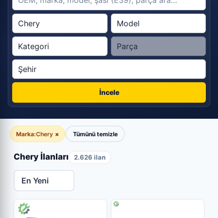
İncele
Marka:
Chery
×
Tümünü temizle
Chery İlanları
2.626 ilan