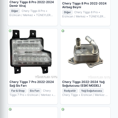
Chery Tiggo 8 Pro 2022-2024
Chery Tiggo 8 Pro 2022-2024
Demir Viraj
Airbag Beyni
Diğer
Chery Tiggo 8 Pro
•
Diğer
Chery Tiggo 8 Pro
•
Erzincan / Merkez
• TÜNEYLER
Erzincan / Merkez
• TÜNEYLER
OTO YEDEK PARÇA
OTO YEDEK PARÇA
Chery Tiggo 7 Pro 2022-2024
Chery Tiggo 2022-2024 Yağ
Sağ Sis Farı
Soğutucusu (ESKİ MODEL)
Far & Stop
Sis Farı
Chery
Radyatör
Yağ Soğutucusu
Tiggo 7 Pro
• Erzincan / Merkez
•
Chery Tiggo
• Erzincan / Merkez
•
TÜNEYLER OTO YEDEK PARÇA
TÜNEYLER OTO YEDEK PARÇA