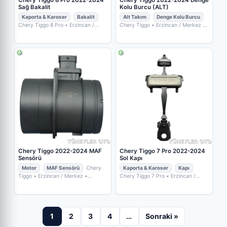
Chery Tiggo 8 Pro 2022-2024
Chery Tiggo 2022-2024 Denge
Sağ Bakalit
Kolu Burcu (ALT)
Kaporta & Karoser
Bakalit
Alt Takım
Denge Kolu Burcu
Chery Tiggo 8 Pro
• Erzincan /
Chery Tiggo
• Erzincan / Merkez
•
Merkez
• TÜNEYLER OTO YEDEK
TÜNEYLER OTO YEDEK PARÇA
PARÇA
Chery Tiggo 2022-2024 MAF
Chery Tiggo 7 Pro 2022-2024
Sensörü
Sol Kapı
Motor
MAF Sensörü
Chery
Kaporta & Karoser
Kapı
Tiggo
• Erzincan / Merkez
•
Chery Tiggo 7 Pro
• Erzincan /
TÜNEYLER OTO YEDEK PARÇA
Merkez
• TÜNEYLER OTO YEDEK
PARÇA
1
2
3
4
…
Sonraki »