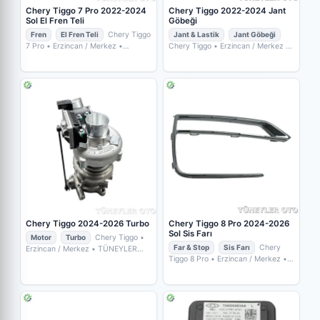
Chery Tiggo 7 Pro 2022-2024
Chery Tiggo 2022-2024 Jant
Sol El Fren Teli
Göbeği
Fren
El Fren Teli
Chery Tiggo
Jant & Lastik
Jant Göbeği
7 Pro
• Erzincan / Merkez
•
Chery Tiggo
• Erzincan / Merkez
•
TÜNEYLER OTO YEDEK PARÇA
TÜNEYLER OTO YEDEK PARÇA
Chery Tiggo 2024-2026 Turbo
Chery Tiggo 8 Pro 2024-2026
Sol Sis Farı
Motor
Turbo
Chery Tiggo
•
Far & Stop
Sis Farı
Chery
Erzincan / Merkez
• TÜNEYLER
OTO YEDEK PARÇA
Tiggo 8 Pro
• Erzincan / Merkez
•
TÜNEYLER OTO YEDEK PARÇA