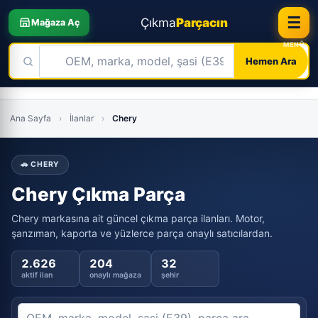
☰
Çıkma
Parçacın
Mağaza Aç
Hemen Ara
Skip
to
Ana Sayfa
›
İlanlar
›
Chery
content
🚗 CHERY
Chery Çıkma Parça
Chery markasına ait güncel çıkma parça ilanları. Motor,
şanzıman, kaporta ve yüzlerce parça onaylı satıcılardan.
2.626
204
32
aktif ilan
onaylı mağaza
şehir