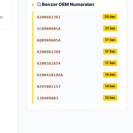
Benzer OEM Numaraları
ça
26 ilan
8200682381
TO
21 ilan
1C0909605A
17 ilan
6Q0909605A
17 ilan
8200962388
17 ilan
8200381654
14 ilan
8200410188A
14 ilan
0285001157
13 ilan
1J0909603