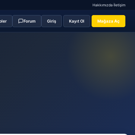
Hakkımızda
·
İletişim
pler
Forum
Giriş
Kayıt Ol
Mağaza Aç