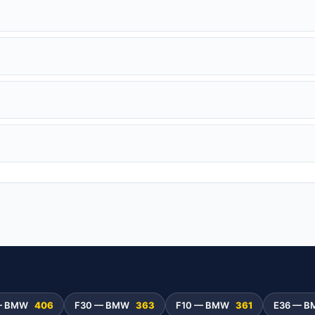
— BMW
406
F30 — BMW
363
F10 — BMW
361
E36 — 