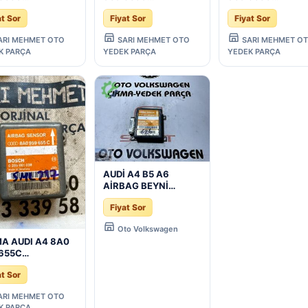
959655C
8A0959655C
8A0959655C
at Sor
Fiyat Sor
Fiyat Sor
AG BEYNİ -
AIRBAG BEYNİ -
AIRBAG BEYNİ -
a Çıkma Parça
Konya Çıkma Parça
Konya Çıkma Par
ARI MEHMET OTO
SARI MEHMET OTO
SARI MEHMET O
K PARÇA
YEDEK PARÇA
YEDEK PARÇA
AUDİ A4 B5 A6
AİRBAG BEYNİ
8A0959655C 8A0
Fiyat Sor
959 655 C ÇIKMA
ORJİNA
Oto Volkswagen
A AUDI A4 8A0
 655C
959655C
at Sor
AG BEYNİ -
a Çıkma Parça
ARI MEHMET OTO
K PARÇA