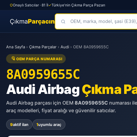
Onaylı Satıcılar · 81 İl
Türkiye'nin Çıkma Parça Pazarı
Çıkma
Parçacın
Skip
to
Ana Sayfa
›
Çıkma Parçalar
›
Audi
›
OEM 8A0959655C
content
OEM PARÇA NUMARASI
8A0959655C
Audi Airbag
Çıkma P
Audi Airbag parçası için OEM
8A0959655C
numarası ile
araç modelleri, fiyat aralığı ve güvenilir satıcılar.
9
aktif ilan
1
uyumlu araç