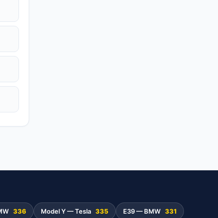
BMW
336
Model Y — Tesla
335
E39 — BMW
331