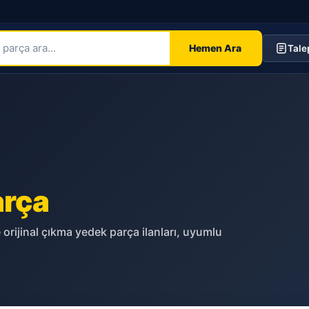
Hemen Ara
Tale
arça
 orijinal çıkma yedek parça ilanları, uyumlu