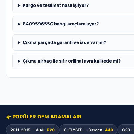
Kargo ve teslimat nasıl işliyor?
8A0959655C hangi araçlara uyar?
Çıkma parçada garanti ve iade var mı?
Çıkma airbag ile sıfır orijinal aynı kalitede mi?
POPÜLER OEM ARAMALARI
2011-2015 — Audi
520
C-ELYSEE — Citroen
440
G20 