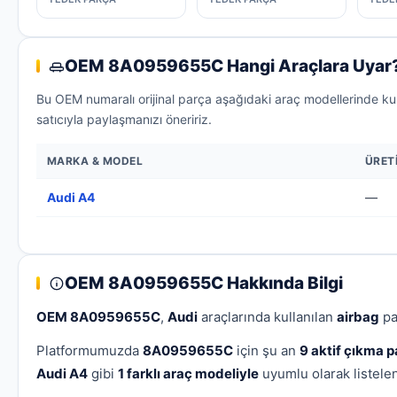
OEM 8A0959655C Hangi Araçlara Uyar
Bu OEM numaralı orijinal parça aşağıdaki araç modellerinde ku
satıcıyla paylaşmanızı öneririz.
MARKA & MODEL
ÜRETI
Audi A4
—
OEM 8A0959655C Hakkında Bilgi
OEM 8A0959655C
,
Audi
araçlarında kullanılan
airbag
par
Platformumuzda
8A0959655C
için şu an
9 aktif çıkma p
Audi A4
gibi
1 farklı araç modeliyle
uyumlu olarak listelenm