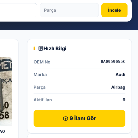
İncele
Hızlı Bilgi
OEM No
8A0959655C
Marka
Audi
Parça
Airbag
Aktif İlan
9
9 İlanı Gör
8A0