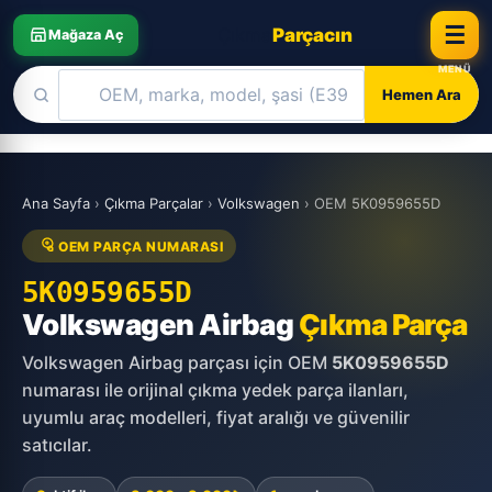
☰
Çıkma
Parçacın
Mağaza Aç
Hemen Ara
Skip
to
Ana Sayfa
›
Çıkma Parçalar
›
Volkswagen
›
OEM 5K0959655D
content
OEM PARÇA NUMARASI
5K0959655D
Volkswagen Airbag
Çıkma Parça
Volkswagen Airbag parçası için OEM
5K0959655D
numarası ile orijinal çıkma yedek parça ilanları,
uyumlu araç modelleri, fiyat aralığı ve güvenilir
satıcılar.