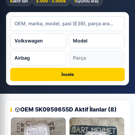
8
aktif ilan
3.000 - 3.000₺
1
uyumlu araç
İncele
OEM 5K0959655D Aktif İlanlar (8)