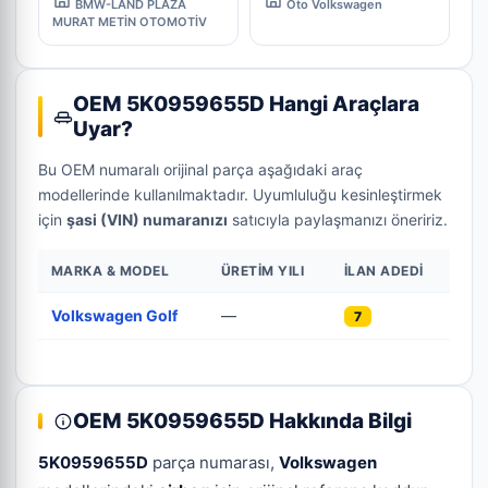
BMW-LAND PLAZA
Oto Volkswagen
MURAT METİN OTOMOTİV
OEM 5K0959655D Hangi Araçlara
Uyar?
Bu OEM numaralı orijinal parça aşağıdaki araç
modellerinde kullanılmaktadır. Uyumluluğu kesinleştirmek
için
şasi (VIN) numaranızı
satıcıyla paylaşmanızı öneririz.
MARKA & MODEL
ÜRETIM YILI
İLAN ADEDI
Volkswagen Golf
—
7
OEM 5K0959655D Hakkında Bilgi
5K0959655D
parça numarası,
Volkswagen