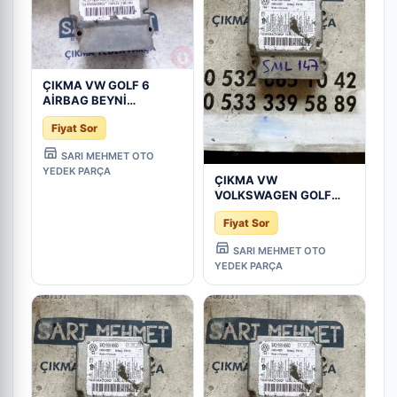
ÇIKMA VW GOLF 6
AİRBAG BEYNİ
5K0959655D , 5K0 959
Fiyat Sor
655 D - Konya Çıkma
Parça
SARI MEHMET OTO
YEDEK PARÇA
ÇIKMA VW
VOLKSWAGEN GOLF
5K0 959 655D
Fiyat Sor
5K0959655D AIRBAG
BEYNİ - Konya Çıkma
SARI MEHMET OTO
Parça
YEDEK PARÇA