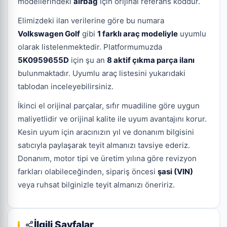
modellerindeki
airbag
için orijinal referans koddur.
Elimizdeki ilan verilerine göre bu numara
Volkswagen Golf
gibi
1 farklı araç modeliyle
uyumlu
olarak listelenmektedir. Platformumuzda
5K0959655D
için şu an
8 aktif çıkma parça ilanı
bulunmaktadır. Uyumlu araç listesini yukarıdaki
tablodan inceleyebilirsiniz.
İkinci el orijinal parçalar, sıfır muadiline göre uygun
maliyetlidir ve orijinal kalite ile uyum avantajını korur.
Kesin uyum için aracınızın yıl ve donanım bilgisini
satıcıyla paylaşarak teyit almanızı tavsiye ederiz.
Donanım, motor tipi ve üretim yılına göre revizyon
farkları olabileceğinden, sipariş öncesi
şasi (VIN)
veya ruhsat bilginizle teyit almanızı öneririz.
İlgili Sayfalar