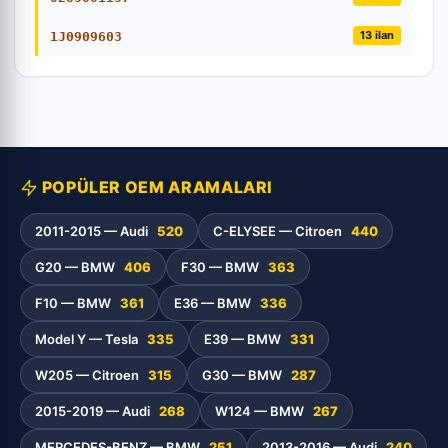
13 ilan
1J0909603
POPÜLER OEM ARAMALARI
2011-2015 — Audi
520
C-ELYSEE — Citroen
440
G20 — BMW
406
F30 — BMW
363
F10 — BMW
361
E36 — BMW
336
Model Y — Tesla
335
E39 — BMW
331
W205 — Citroen
315
G30 — BMW
287
2015-2019 — Audi
268
W124 — BMW
267
MERCEDES-BENZ — BMW
251
2013-2016 — Audi
240