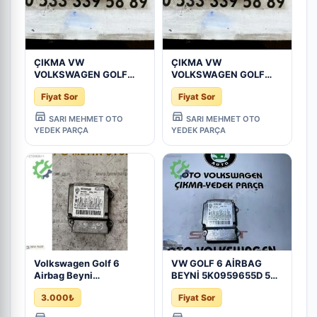
ÇIKMA VW
ÇIKMA VW
VOLKSWAGEN GOLF
VOLKSWAGEN GOLF
5K0 959 655D
5K0 959 655D
Fiyat Sor
Fiyat Sor
5K0959655D AIRBAG
5K0959655D AIRBAG
BEYNİ - Konya Çıkma
BEYNİ - Konya Çıkma
SARI MEHMET OTO
SARI MEHMET OTO
Parça
Parça
YEDEK PARÇA
YEDEK PARÇA
Volkswagen Golf 6
VW GOLF 6 AİRBAG
Airbag Beyni
BEYNİ 5K0959655D 5K0
5K0959655D
959 655 D GOLF6
3.000₺
Fiyat Sor
VOLKSWAGEN