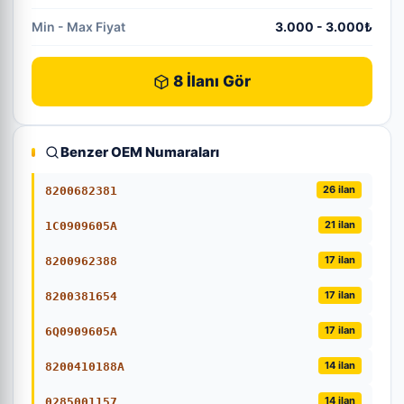
Min - Max Fiyat
3.000 - 3.000₺
8 İlanı Gör
Benzer OEM Numaraları
26 ilan
8200682381
21 ilan
1C0909605A
17 ilan
8200962388
17 ilan
8200381654
17 ilan
6Q0909605A
14 ilan
8200410188A
14 ilan
0285001157