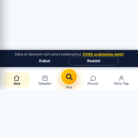
Daha iyi deneyim için çerez kullanıyoruz.
KVKK aydınlatma metni
Kabul
Reddet
Ana
Talepler
Forum
Giriş Yap
Ara