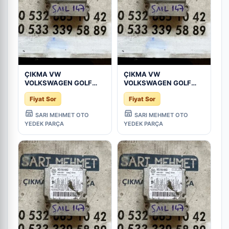
ÇIKMA VW
ÇIKMA VW
VOLKSWAGEN GOLF
VOLKSWAGEN GOLF
5K0 959 655D
5K0 959 655D
Fiyat Sor
Fiyat Sor
5K0959655D AIRBAG
5K0959655D AIRBAG
BEYNİ - Konya Çıkma
BEYNİ - Konya Çıkma
SARI MEHMET OTO
SARI MEHMET OTO
Parça
Parça
YEDEK PARÇA
YEDEK PARÇA