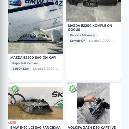
MAZDA E2200 KOMPLE ÖN
GÖĞÜS
Kaporta & Karoser
Komple Ön
Mazda E-2200
•
Bursa / Nilüfer
• İKİZLER OTO
ÇIKMA YEDEK PARÇA
MAZDA E2200 SAĞ ÖN KAPI
Kaporta & Karoser
Sağ Ön Kapı
Mazda E-2200
•
Kayseri / Kocasinan
• BMW-LAND
PLAZA MURAT METİN OTOMOTİV
BMW E-90 LCİ SAĞ FAR ÇIKMA
VOLKSWGAEN DSG KARTI VE