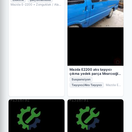
Mazda E-2200
• Zonguldak / Alaplı
• MISIRCIOĞLU OTO ÇIKMA
YEDEK PARÇA
Mazda E2200 aks taşıyıcı
çıkma yedek parça Mısırcıoğlu
oto
Suspansiyon
Taşıyıcı/Aks Taşıyıcı
Mazda E-
2200
• Zonguldak / Alaplı
•
MISIRCIOĞLU OTO ÇIKMA YEDEK
PARÇA