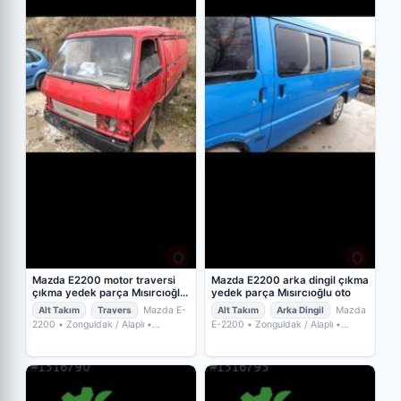
Mazda E2200 motor traversi
Mazda E2200 arka dingil çıkma
çıkma yedek parça Mısırcıoğlu
yedek parça Mısırcıoğlu oto
oto
Alt Takım
Travers
Mazda E-
Alt Takım
Arka Dingil
Mazda
2200
• Zonguldak / Alaplı
•
E-2200
• Zonguldak / Alaplı
•
MISIRCIOĞLU OTO ÇIKMA YEDEK
MISIRCIOĞLU OTO ÇIKMA YEDEK
PARÇA
PARÇA