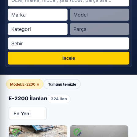
İncele
Model:
E-2200
×
Tümünü temizle
E-2200 İlanları
324 ilan