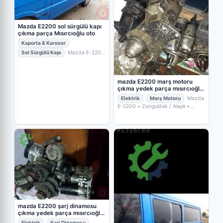
Mazda E2200 sol sürgülü kapı
çıkma parça Mısırcıoğlu oto
Kaporta & Karoser
Sol Sürgülü Kapı
Mazda E-2200
• Zonguldak / Alaplı
•
MISIRCIOĞLU OTO ÇIKMA YEDEK
PARÇA
mazda E2200 marş motoru
çıkma yedek parça mısırcıoğlu
oto
Elektrik
Marş Motoru
Mazda
E-2200
• Zonguldak / Alaplı
•
MISIRCIOĞLU OTO ÇIKMA YEDEK
PARÇA
mazda E2200 şarj dinamosu
çıkma yedek parça mısırcıoğlu
oto
Elektrik
Şarj Dinamosu