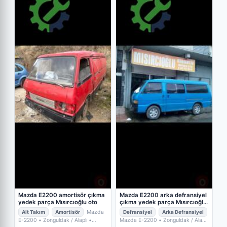
Mazda E2200 amortisör çıkma
Mazda E2200 arka defransiyel
yedek parça Mısırcıoğlu oto
çıkma yedek parça Mısırcıoğlu
o
Alt Takım
Amortisör
Mazda
Defransiyel
Arka Defransiyel
E-2200
• Zonguldak / Alaplı
•
Mazda E-2200
• Zonguldak / Alaplı
MISIRCIOĞLU OTO ÇIKMA YEDEK
• MISIRCIOĞLU OTO ÇIKMA