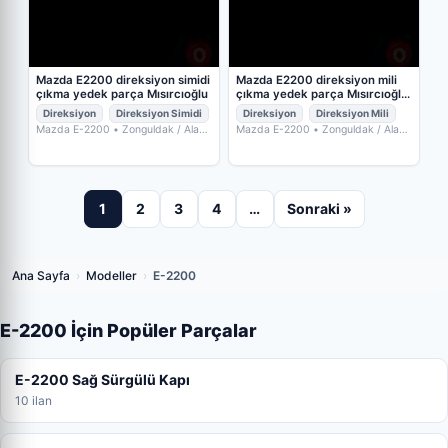
Mazda E2200 direksiyon simidi
Mazda E2200 direksiyon mili
çıkma yedek parça Mısırcıoğlu
çıkma yedek parça Mısırcıoğlu
ot
Direksiyon
Direksiyon Simidi
Direksiyon
Direksiyon Mili
Mazda E-2200
• Zonguldak / Alaplı
Mazda E-2200
• Zonguldak / Alaplı
• MISIRCIOĞLU OTO ÇIKMA
• MISIRCIOĞLU OTO ÇIKMA
YEDEK PARÇA
YEDEK PARÇA
1
2
3
4
…
Sonraki »
Ana Sayfa
›
Modeller
›
E-2200
E-2200 İçin Popüler Parçalar
E-2200 Sağ Sürgülü Kapı
10 ilan