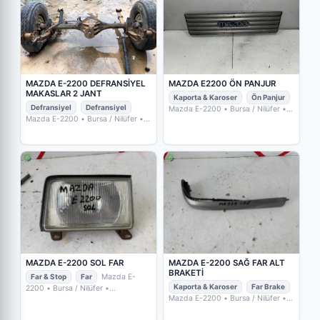
MAZDA E-2200 DEFRANSİYEL
MAZDA E2200 ÖN PANJUR
MAKASLAR 2 JANT
Kaporta & Karoser
Ön Panjur
Defransiyel
Defransiyel
Mazda E-2200
• Bursa / Nilüfer
•
İKİZLER OTO ÇIKMA YEDEK
Mazda E-2200
• Bursa / Nilüfer
•
PARÇA
İKİZLER OTO ÇIKMA YEDEK
PARÇA
MAZDA E-2200 SOL FAR
MAZDA E-2200 SAĞ FAR ALT
BRAKETİ
Far & Stop
Far
Mazda E-
Kaporta & Karoser
Far Brake
2200
• Bursa / Nilüfer
•
TASLAKOĞLU OTOMOTİV ÇIKMA
Mazda E-2200
• Bursa / Nilüfer
•
PARÇA
TASLAKOĞLU OTOMOTİV ÇIKMA
PARÇA