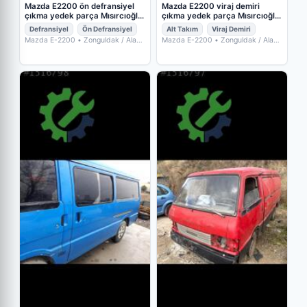
Mazda E2200 ön defransiyel
Mazda E2200 viraj demiri
çıkma yedek parça Mısırcıoğlu
çıkma yedek parça Mısırcıoğlu
oto
oto
Defransiyel
Ön Defransiyel
Alt Takım
Viraj Demiri
Mazda E-2200
• Zonguldak / Alaplı
Mazda E-2200
• Zonguldak / Alaplı
• MISIRCIOĞLU OTO ÇIKMA
• MISIRCIOĞLU OTO ÇIKMA
YEDEK PARÇA
YEDEK PARÇA