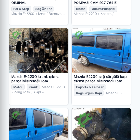
ORJİNAL
POMPASI 0AM 927 769 E
Far & Stop
Sağ Ön Far
Motor
Vakum Pompası
Mazda E-2200
• İzmir / Bornova
•
Mazda E-2200
• Ankara /
ANKA OTO YEDEK PARÇA
Yenimahalle
• BİRLİK
VOLKSWAGEN
Mazda E-2200 krank çıkma
Mazda E2200 sağ sürgülü kapı
parça Mısırcıoğlu oto
çıkma parça Mısırcıoğlu oto
Motor
Krank
Mazda E-2200
Kaporta & Karoser
• Zonguldak / Alaplı
•
Sağ Sürgülü Kapı
Mazda E-
MISIRCIOĞLU OTO ÇIKMA YEDEK
2200
• Zonguldak / Alaplı
•
PARÇA
MISIRCIOĞLU OTO ÇIKMA YEDEK
PARÇA