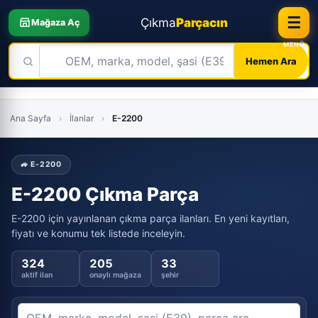
☰
Çıkma
Parçacın
Mağaza Aç
Hemen Ara
Skip
to
Ana Sayfa
›
İlanlar
›
E-2200
content
🚙 E-2200
E-2200 Çıkma Parça
E-2200 için yayınlanan çıkma parça ilanları. En yeni kayıtları,
fiyatı ve konumu tek listede inceleyin.
324
205
33
aktif ilan
onaylı mağaza
şehir