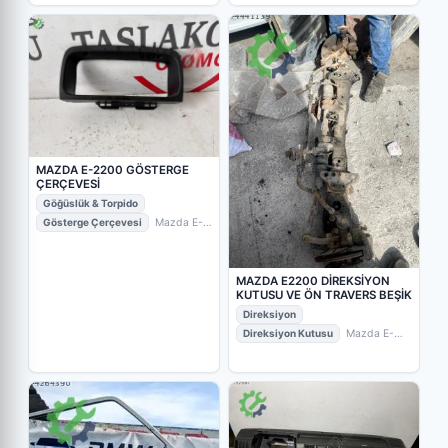
MAZDA E-2200 GÖSTERGE
ÇERÇEVESİ
Göğüslük & Torpido
Gösterge Çerçevesi
Mazda E-
2200
• Bursa / Nilüfer
•
TASLAKOĞLU OTOMOTİV ÇIKMA
PARÇA
MAZDA E2200 DİREKSİYON
KUTUSU VE ÖN TRAVERS BEŞİK
Direksiyon
Direksiyon Kutusu
Mazda E-
2200
• Kayseri / Kocasinan
• BMW-
LAND PLAZA MURAT METİN
OTOMOTİV