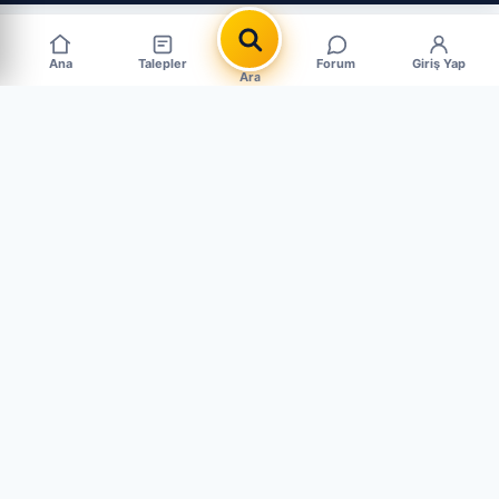
Ana
Talepler
Forum
Giriş Yap
Ara
Popüler Çıkma Parça Aramaları
MARKALAR
PARÇALAR
BMW Çıkma Parça
Motor Çıkma
Mercedes Çıkma Parça
Şanzıman Çıkma
Ford Çıkma Parça
Far & Stop Çıkma
Renault Çıkma Parça
Kaporta Çıkma
Fiat Çıkma Parça
Ön Tampon Çıkma