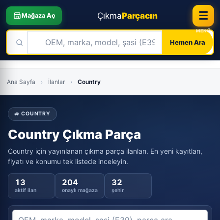
☰
Çıkma
Parçacın
Mağaza Aç
Hemen Ara
Skip
to
Ana Sayfa
›
İlanlar
›
Country
content
🚙 COUNTRY
Country Çıkma Parça
Country için yayınlanan çıkma parça ilanları. En yeni kayıtları,
fiyatı ve konumu tek listede inceleyin.
13
204
32
aktif ilan
onaylı mağaza
şehir