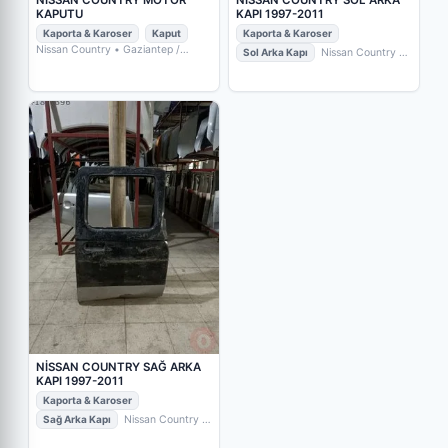
KAPUTU
KAPI 1997-2011
Kaporta & Karoser
Kaput
Kaporta & Karoser
Nissan Country
• Gaziantep /
Sol Arka Kapı
Nissan Country
•
Şehitkamil
• TUNCAY OTO ÇIKMA
Gaziantep / Şehitkamil
• TUNCAY
VE YEDEK PARÇA
OTO ÇIKMA VE YEDEK PARÇA
NİSSAN COUNTRY SAĞ ARKA
KAPI 1997-2011
Kaporta & Karoser
Sağ Arka Kapı
Nissan Country
•
Gaziantep / Şehitkamil
• TUNCAY