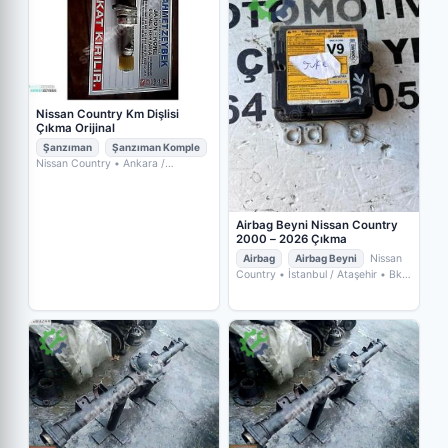
Nissan Country Km Dişlisi
Çıkma Orijinal
Şanzıman
Şanzıman Komple
Nissan Country
• Ankara /
Yenimahalle
• AHMET ZEYBEK
ŞANZIMAN & DİFERANSİYEL
Airbag Beyni Nissan Country
2000 – 2026 Çıkma
Airbag
Airbag Beyni
Nissan
Country
• İstanbul / Ataşehir
• Bkm
Otomotiv Çıkma Yedek Parça