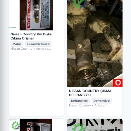
Nissan Country Km Dişlisi
Çıkma Orijinal
Motor
Eksantrik Dişlisi
Nissan Country
• Ankara /
Yenimahalle
• AHMET ZEYBEK
ŞANZIMAN & DİFERANSİYEL
NİSSAN COUNTRY ÇIKMA
DEFRANSİYEL
Defransiyel
Defransiyel
Nissan Country
• Ankara /
Yenimahalle
• AHMET ZEYBEK
ŞANZIMAN & DİFERANSİYEL