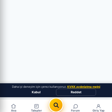
Daha iyi deneyim için çerez kullanıyoruz.
KVKK aydınlatma metni
Kabul
Reddet
Ana
Talepler
Forum
Giriş Yap