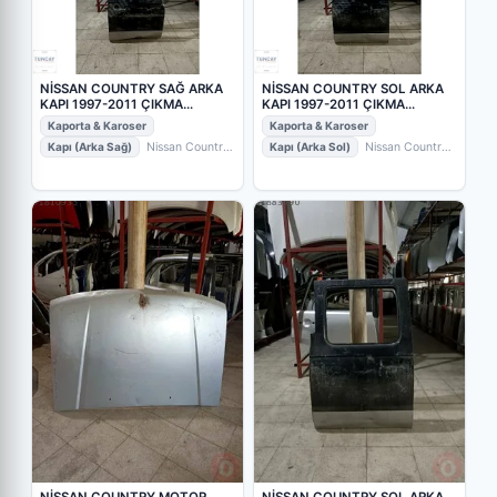
NİSSAN COUNTRY SAĞ ARKA
NİSSAN COUNTRY SOL ARKA
KAPI 1997-2011 ÇIKMA
KAPI 1997-2011 ÇIKMA
ORİJİNAL PARÇA
ORİJİNAL PARÇA
Kaporta & Karoser
Kaporta & Karoser
Kapı (Arka Sağ)
Nissan Country
Kapı (Arka Sol)
Nissan Country
• Gaziantep / Şehitkamil
• TUNCAY
• Gaziantep / Şehitkamil
• TUNCAY
OTO ÇIKMA VE YEDEK PARÇA
OTO ÇIKMA VE YEDEK PARÇA
NİSSAN COUNTRY MOTOR
NİSSAN COUNTRY SOL ARKA