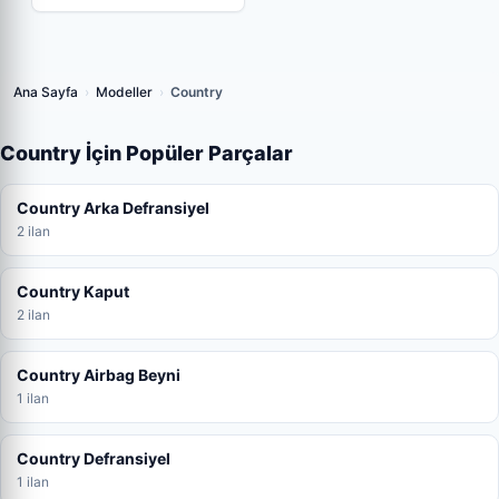
OTO ÇIKMA VE YEDEK PARÇA
Ana Sayfa
›
Modeller
›
Country
Country İçin Popüler Parçalar
Country Arka Defransiyel
2 ilan
Country Kaput
2 ilan
Country Airbag Beyni
1 ilan
Country Defransiyel
1 ilan