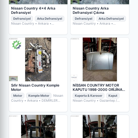
Nissan Country Arka
Nissan Country 4×4 Arka
Defransiyel Çıkma
Defransiyel
Defransiyel
Arka Defransiyel
Defransiyel
Arka Defransiyel
Nissan Country
• Ankara
•
Nissan Country
• Ankara
•
DEMİRLER OTOMOTİV FURKAN
DEMİRLER OTOMOTİV FURKAN
DEMİR
DEMİR
Sıfır Nissan Country Komple
NİSSAN COUNTRY MOTOR
Motor
KAPUTU 1998-2000 ORİJİNAL
PARÇA ÇIKMA
Motor
Komple Motor
Nissan
Kaporta & Karoser
Kaput
Country
• Ankara
• DEMİRLER
Nissan Country
• Gaziantep /
OTOMOTİV FURKAN DEMİR
Şehitkamil
• TUNCAY OTO ÇIKMA
VE YEDEK PARÇA