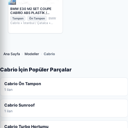
BMW E30 M2 SET COUPE
CABRİO ABS PLASTİK /
AZAPHAN BMW STORE (2.
Tampon
Ön Tampon
BMW
Adet)
Cabrio
• İstanbul / Çatalca
•
𝐀𝐙𝐀𝐏𝐇𝐀𝐍 𝐁𝐌𝐖 𝐒𝐓𝐎𝐑𝐄
Ana Sayfa
›
Modeller
›
Cabrio
Cabrio İçin Popüler Parçalar
Cabrio Ön Tampon
1 ilan
Cabrio Sunroof
1 ilan
Cabrio Turbo Hortumu