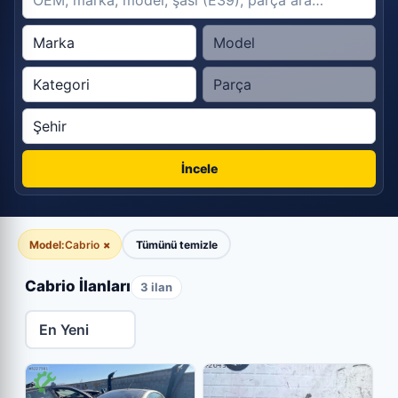
İncele
Model:
Cabrio
×
Tümünü temizle
Cabrio İlanları
3 ilan