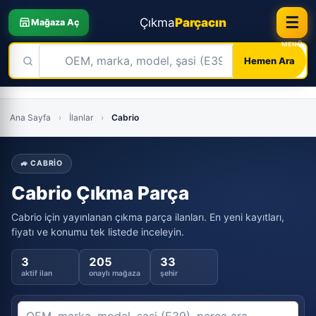
☰
Çıkma
Parçacın
Mağaza Aç
Hemen Ara
Skip
to
Ana Sayfa
›
İlanlar
›
Cabrio
content
🚙 CABRIO
Cabrio Çıkma Parça
Cabrio için yayınlanan çıkma parça ilanları. En yeni kayıtları,
fiyatı ve konumu tek listede inceleyin.
3
205
33
aktif ilan
onaylı mağaza
şehir