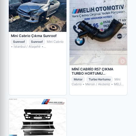
Mini Cabrio Çıkma Sunroof
Sunroof
Sunroof
Mini Cabrio
• İstanbul / Ataşehir
•
TOTIKGROUP L.L.C
MİNİ CABRİO R57 ÇIKMA
TURBO HORTUMU
13712753078 2753078
Motor
Turbo Hortumu
Mini
Cabrio
• Mersin / Akdeniz
• MELİH
OTO ÇIKMA