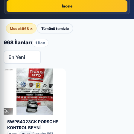
İncele
Model:
968
×
Tümünü temizle
968 İlanları
1 ilan
5WP54023CK PORSCHE
KONTROL BEYNİ
Porsche 968
Beyin
Beyin