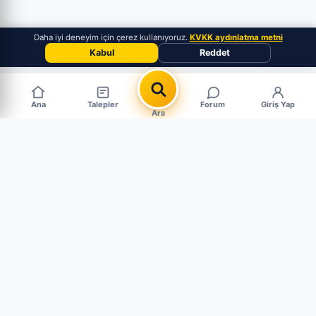
Daha iyi deneyim için çerez kullanıyoruz.
KVKK aydınlatma metni
Kabul
Reddet
Ana
Talepler
Forum
Giriş Yap
Ara
Popüler Çıkma Parça Aramaları
MARKALAR
BMW Çıkma Parça
Mercedes Çıkma Parça