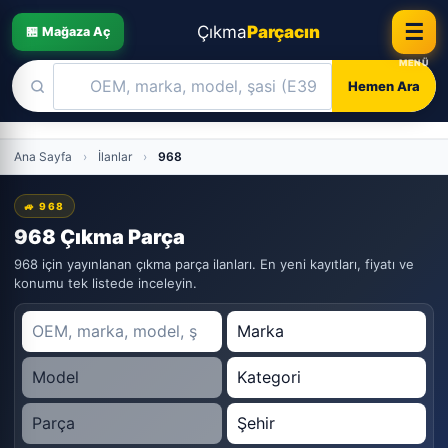
☰
Çıkma
Parçacın
🏪 Mağaza Aç
Hemen Ara
Skip
Ana Sayfa
›
İlanlar
›
968
to
content
🚙 968
968 Çıkma Parça
968 için yayınlanan çıkma parça ilanları. En yeni kayıtları, fiyatı ve
konumu tek listede inceleyin.