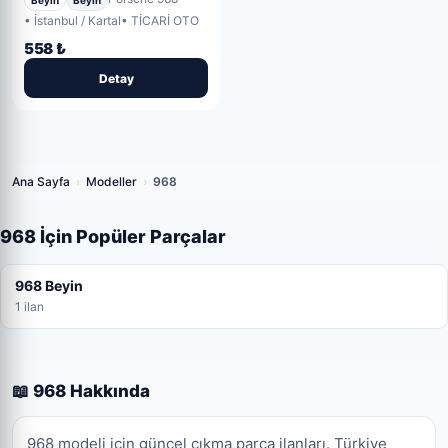
• İstanbul / Kartal
• TİCARİ OTO
558 ₺
Detay
Ana Sayfa
›
Modeller
›
968
968 İçin Popüler Parçalar
968 Beyin
1 ilan
📖 968 Hakkında
968 modeli için güncel çıkma parça ilanları. Türkiye