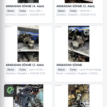
ARABADAN SÖKME (4. Adet)
ARABADAN SÖKME (3. Adet)
Motor
Turbo
Volvo S80
•
Motor
Turbo
Infiniti M
•
İstanbul / Ataşehir
• ÖZGÜR OTO
İstanbul / Ataşehir
• ÖZGÜR OTO
ARABADAN SÖKME (2. Adet)
ARABADAN SÖKME
Motor
Turbo
Volvo XC60
•
Motor
Turbo
Land Rover Range
İstanbul / Ataşehir
• ÖZGÜR OTO
Rover
• İstanbul / Ataşehir
• ÖZGÜR
OTO