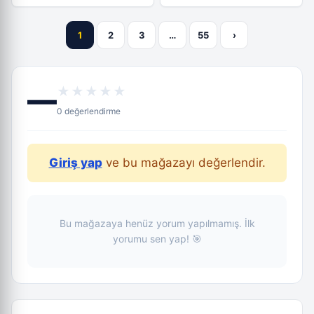
1
2
3
…
55
›
—
★★★★★
0 değerlendirme
Giriş yap
ve bu mağazayı değerlendir.
Bu mağazaya henüz yorum yapılmamış. İlk
yorumu sen yap! 🎯