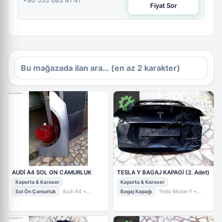
+90 533 683 41 41
Fiyat Sor
AUDİ A4 SOL ON CAMURLUK
TESLA Y BAGAJ KAPAGİ (2. Adet)
Kaporta & Karoser
Kaporta & Karoser
Sol Ön Çamurluk
Audi A4
•
Bagaj Kapağı
Tesla Model Y
•
İstanbul / Ataşehir
• ÖZGÜR OTO
İstanbul / Ataşehir
• ÖZGÜR OTO