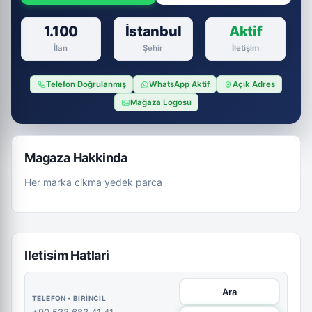
1.100
İstanbul
Aktif
İlan
Şehir
İletişim
Telefon Doğrulanmış
WhatsApp Aktif
Açık Adres
Mağaza Logosu
Magaza Hakkinda
Her marka cikma yedek parca
Iletisim Hatlari
Ara
TELEFON • BIRINCIL