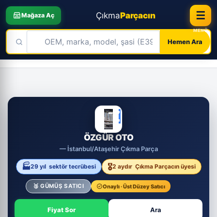
☰
Çıkma
Parçacın
Mağaza Aç
Hemen Ara
Skip
to
content
ÖZ
ÖZGÜR OTO
— İstanbul/Ataşehir Çıkma Parça
🏭
🎖️
29 yıl
sektör tecrübesi
2 aydır
Çıkma Parçacın üyesi
🥈 GÜMÜŞ SATICI
Onaylı · Üst Düzey Satıcı
Fiyat Sor
Ara