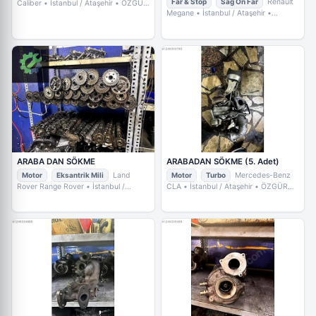
Far & Stop
Sağ Ön Far
Renault
Caliber
• İstanbul / Ataşehir
• ÖZGÜR
OTO
Megane
• İstanbul / Ataşehir
•
ÖZGÜR OTO
ARABA DAN SÖKME
ARABADAN SÖKME (5. Adet)
Motor
Eksantrik Mili
Land
Motor
Turbo
Mercedes-Benz
Rover Range Rover
• İstanbul /
CLA
• İstanbul / Ataşehir
• ÖZGÜR
Ataşehir
• ÖZGÜR OTO
OTO