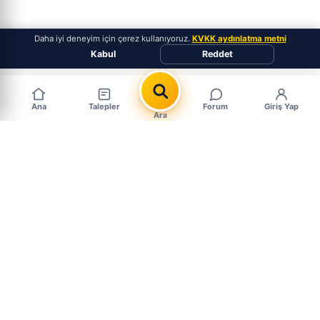
Daha iyi deneyim için çerez kullanıyoruz.
KVKK aydınlatma metni
Kabul
Reddet
Ana
Talepler
Forum
Giriş Yap
Ara
Popüler Çıkma Parça Aramaları
MARKALAR
PARÇALAR
BMW Çıkma Parça
Motor Çıkma
Mercedes Çıkma Parça
Şanzıman Çıkma