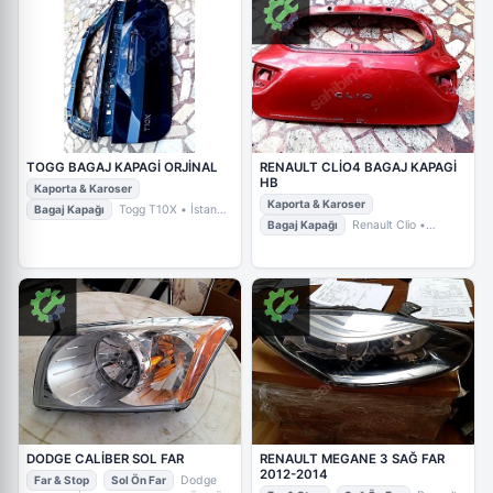
TOGG BAGAJ KAPAGİ ORJİNAL
RENAULT CLİO4 BAGAJ KAPAGİ
HB
Kaporta & Karoser
Kaporta & Karoser
Bagaj Kapağı
Togg T10X
• İstanbul
Bagaj Kapağı
Renault Clio
•
/ Ataşehir
• ÖZGÜR OTO
İstanbul / Ataşehir
• ÖZGÜR OTO
DODGE CALİBER SOL FAR
RENAULT MEGANE 3 SAĞ FAR
2012-2014
Far & Stop
Sol Ön Far
Dodge