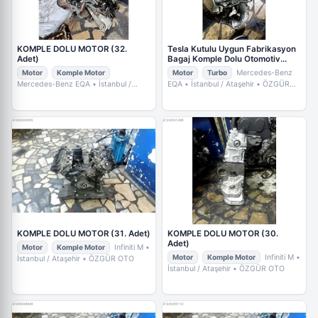
KOMPLE DOLU MOTOR (32.
Tesla Kutulu Uygun Fabrikasyon
Adet)
Bagaj Komple Dolu Otomotiv
Ekipmanları
Motor
Komple Motor
Motor
Turbo
Mercedes-Benz
Mercedes-Benz EQA
• İstanbul /
EQA
• İstanbul / Ataşehir
• ÖZGÜR
Ataşehir
• ÖZGÜR OTO
OTO
KOMPLE DOLU MOTOR (31. Adet)
KOMPLE DOLU MOTOR (30.
Adet)
Motor
Komple Motor
Infiniti M
•
Motor
Komple Motor
Infiniti M
•
İstanbul / Ataşehir
• ÖZGÜR OTO
İstanbul / Ataşehir
• ÖZGÜR OTO