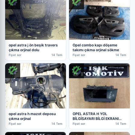
opel astra j ön beşik travers
Opel combo kapı döşeme
çıkma orjinal dolu
takımı çıkma orjinal sökme
Fiyat sor
14 Tem
Fiyat sor
14 Tem
opel astra h mazot deposu
OPEL ASTRA H YOL
çıkma orjinal
BİLGİSAYARI BİLGİ EKRANI
13111165
Fiyat sor
14 Tem
Fiyat sor
14 Tem