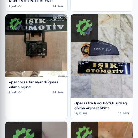
KONTROL ÜNİTE BEYNİ
13591701 90151-743 0006
Fiyat sor
14 Tem
opel corsa far ayar düğmesi
çıkma orjinal
Fiyat sor
14 Tem
Opel astra h sol koltuk airbag
çıkma orjinal sökme
Fiyat sor
14 Tem