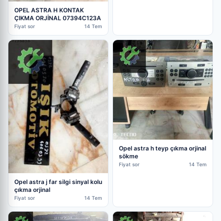
OPEL ASTRA H KONTAK
ÇIKMA ORJİNAL 07394C123A
Fiyat sor
14 Tem
Opel astra h teyp çıkma orjinal
sökme
Fiyat sor
14 Tem
Opel astra j far silgi sinyal kolu
çıkma orjinal
Fiyat sor
14 Tem