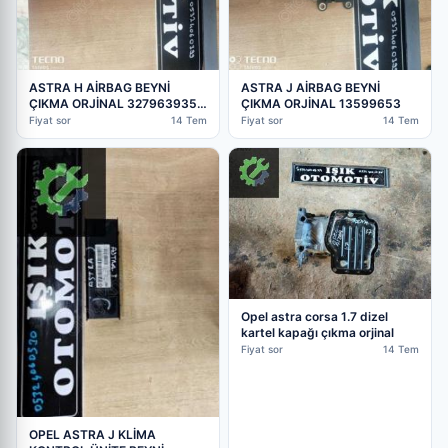
ASTRA H AİRBAG BEYNİ
ASTRA J AİRBAG BEYNİ
ÇIKMA ORJİNAL 327963935
ÇIKMA ORJİNAL 13599653
R1VSF05B70
Fiyat sor
14 Tem
Fiyat sor
14 Tem
Opel astra corsa 1.7 dizel
kartel kapağı çıkma orjinal
Fiyat sor
14 Tem
OPEL ASTRA J KLİMA