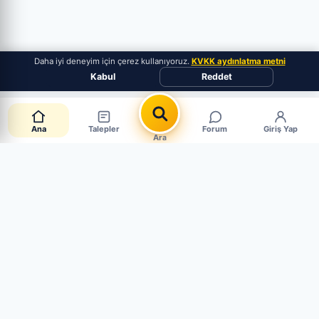
Daha iyi deneyim için çerez kullanıyoruz.
KVKK aydınlatma metni
Kabul
Reddet
Ana
Talepler
Forum
Giriş Yap
Ara
Canlı Parça Talepleri
CANLI · 4 AKTİF
Müşteriler aradığı parçayı paylaşıyor. Mağaza mısın?