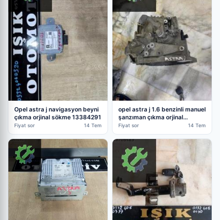
Opel astra j navigasyon beyni
opel astra j 1.6 benzinli manuel
çıkma orjinal sökme 13384291
şanzıman çıkma orjinal
garantili
Fiyat sor
14 Tem
Fiyat sor
14 Tem