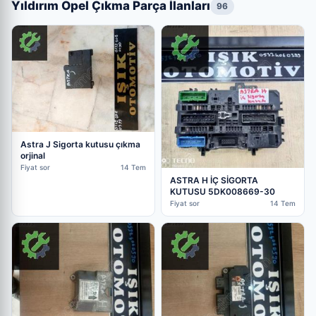
Yıldırım Opel Çıkma Parça İlanları
96
Astra J Sigorta kutusu çıkma
orjinal
Fiyat sor
14 Tem
ASTRA H İÇ SİGORTA
KUTUSU 5DK008669-30
Fiyat sor
14 Tem