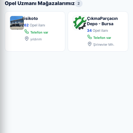
Opel Uzmanı Mağazalarımız
2
isikoto
ÇıkmaParçacın
Depo - Bursa
62
Opel ilanı
34
Opel ilanı
Telefon var
Telefon var
yıldırım
Şirinevler Mh.