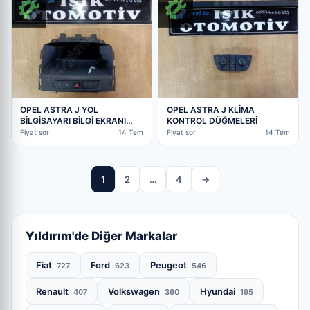
OPEL ASTRA J YOL
OPEL ASTRA J KLİMA
BİLGİSAYARI BİLGİ EKRANI
KONTROL DÜĞMELERİ
22858076
Fiyat sor
14 Tem
Fiyat sor
14 Tem
1
2
…
4
→
Yıldırım'de Diğer Markalar
Fiat
Ford
Peugeot
727
623
546
Renault
Volkswagen
Hyundai
407
360
195