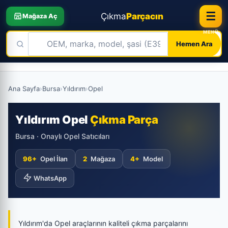
☰
Çıkma
Parçacın
Mağaza Aç
Hemen Ara
Skip
to
Ana Sayfa
›
Bursa
›
Yıldırım
›
Opel
content
Yıldırım Opel
Çıkma Parça
Bursa · Onaylı Opel Satıcıları
96+
Opel İlan
2
Mağaza
4+
Model
WhatsApp
Yıldırım'da Opel araçlarının kaliteli çıkma parçalarını