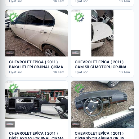
ÇIKMA
ÇIKMA
Fiyat sor
16 Tem
Fiyat sor
16 Tem
CHEVROLET EPİCA ( 2011 )
CHEVROLET EPİCA ( 2011 )
BAKALİTLERİ ORJINAL ÇIKMA
CAM SİLGİ MOTORU ORJINAL
ÇIKMA
Fiyat sor
16 Tem
Fiyat sor
16 Tem
CHEVROLET EPİCA ( 2011 )
CHEVROLET EPİCA ( 2011 )
DİKİZ AYNASI ORJINAL ÇIKMA
DİREKSİYON AİRBAG ORJINAL