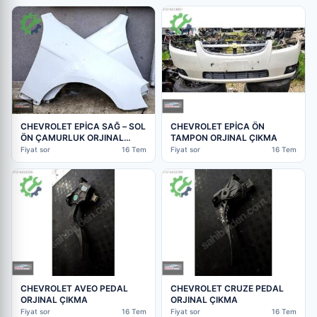
CHEVROLET EPİCA SAĞ – SOL
CHEVROLET EPİCA ÖN
ÖN ÇAMURLUK ORJINAL
TAMPON ORJINAL ÇIKMA
ÇIKMA
Fiyat sor
16 Tem
Fiyat sor
16 Tem
CHEVROLET AVEO PEDAL
CHEVROLET CRUZE PEDAL
ORJINAL ÇIKMA
ORJINAL ÇIKMA
Fiyat sor
16 Tem
Fiyat sor
16 Tem