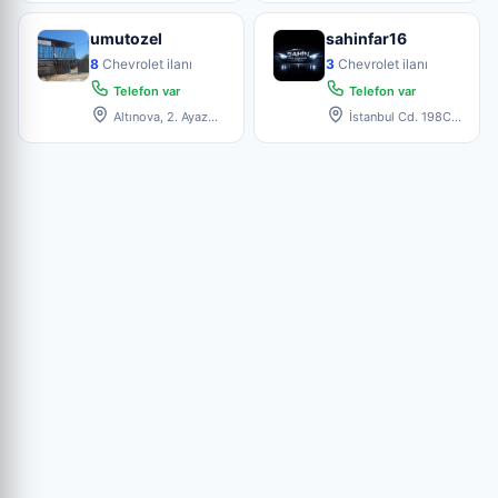
Blok
umutozel
sahinfar16
8
Chevrolet ilanı
3
Chevrolet ilanı
Telefon var
Telefon var
Altınova, 2. Ayaz
İstanbul Cd. 198C,
Sk. 12/14, 16250
16090 Bursa,
Osmanga
Osmangazi