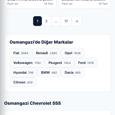
ÇIKMA
Fiyat sor
16 Tem
Fiyat sor
16 Tem
1
2
…
17
→
Osmangazi'de Diğer Markalar
Fiat
Renault
Opel
2664
2485
1936
Volkswagen
Peugeot
Ford
1762
1424
1378
Hyundai
BMW
Dacia
799
682
665
Citroen
629
Osmangazi Chevrolet SSS