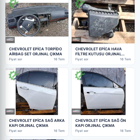
CHEVROLET EPİCA TORPİDO
CHEVROLET EPİCA HAVA
AİRBAG SET ORJINAL ÇIKMA
FİLTRE KUTUSU ORJINAL
ÇIKMA
Fiyat sor
16 Tem
Fiyat sor
16 Tem
CHEVROLET EPİCA SAĞ ARKA
CHEVROLET EPİCA SAĞ ÖN
KAPI ORJINAL ÇIKMA
KAPI ORJINAL ÇIKMA
Fiyat sor
16 Tem
Fiyat sor
16 Tem