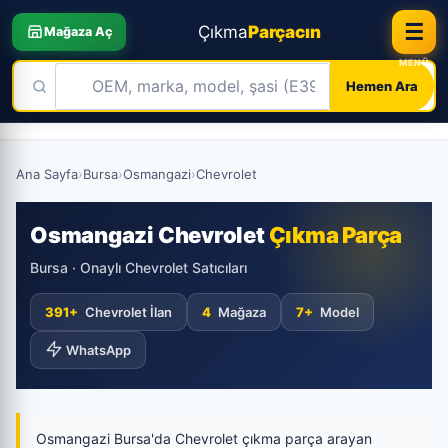
☰
Çıkma
Parçacın
Mağaza Aç
Hemen Ara
Skip
to
Ana Sayfa
›
Bursa
›
Osmangazi
›
Chevrolet
content
Osmangazi Chevrolet
Çıkma Parça
Bursa · Onaylı Chevrolet Satıcıları
391+
Chevrolet İlan
4
Mağaza
7+
Model
WhatsApp
Osmangazi Bursa'da Chevrolet çıkma parça arayan