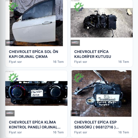
CHEVROLET EPİCA SOL ÖN
CHEVROLET EPİCA
KAPI ORJINAL ÇIKMA
KALORİFER KUTUSU
Fiyat sor
16 Tem
Fiyat sor
16 Tem
CHEVROLET EPİCA KLİMA
CHEVROLET EPİCA ESP
KONTROL PANELİ ORJINAL
SENSÖRÜ ( 96812716 )
ÇIKMA
ORJINAL ÇIKMA
Fiyat sor
16 Tem
Fiyat sor
16 Tem