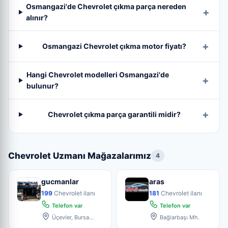
Osmangazi'de Chevrolet çıkma parça nereden
alınır?
Osmangazi Chevrolet çıkma motor fiyatı?
Hangi Chevrolet modelleri Osmangazi'de
bulunur?
Chevrolet çıkma parça garantili midir?
Chevrolet Uzmanı Mağazalarımız
4
gucmanlar
aras
199
Chevrolet ilanı
181
Chevrolet ilanı
Telefon var
Telefon var
Üçevler, Bursa
Bağlarbaşı Mh.
Küçük Sanayi Sitesi 4.