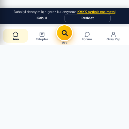
Daha iyi deneyim için çerez kullanıyoruz.
KVKK aydınlatma metni
Kabul
Reddet
Ana
Talepler
Forum
Giriş Yap
Ara
Canlı Parça Talepleri
CANLI · 4 AKTİF
Müşteriler aradığı parçayı paylaşıyor. Mağaza mısın?
Hemen cevapla, satışı yakala.