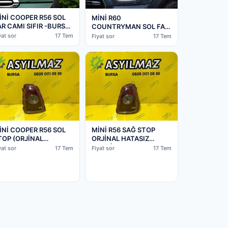
İNİ COOPER R56 SOL
MİNİ R60
R CAMI SIFIR -BURSA
COUNTRYMAN SOL FAR
AR
CAMI SIFIR -BURSA FAR
yat sor
17 Tem
Fiyat sor
17 Tem
İNİ COOPER R56 SOL
MİNİ R56 SAĞ STOP
TOP (ORJİNAL
ORJİNAL HATASIZ
ATASIZ)
(LEDSİZ)
yat sor
17 Tem
Fiyat sor
17 Tem