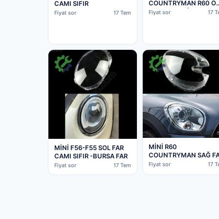
COUNTRYMAN R60 Ö
CAMI SIFIR
PANJUR ORJİNAL -
Fiyat sor
17 
Fiyat sor
17 Tem
NO417
MİNİ R60
MİNİ F56-F55 SOL FAR
COUNTRYMAN SAĞ F
CAMI SIFIR -BURSA FAR
CAMI SIFIR -BURSA F
Fiyat sor
17 
Fiyat sor
17 Tem