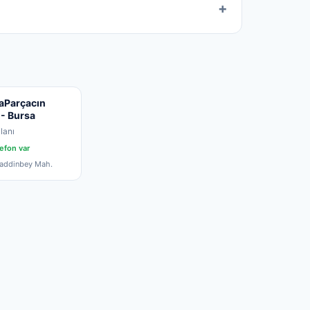
aParçacın
- Bursa
lanı
efon var
addinbey Mah.