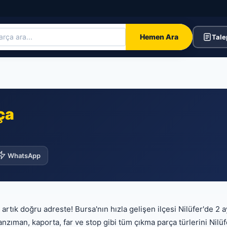
Hemen Ara
Tale
ça
WhatsApp
n artık doğru adreste! Bursa'nın hızla gelişen ilçesi Nilüfer'de 2 
nzıman, kaporta, far ve stop gibi tüm çıkma parça türlerini Nilüfe