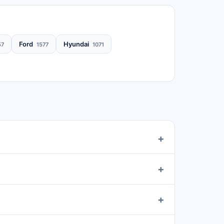
Ford
Hyundai
57
1577
1071