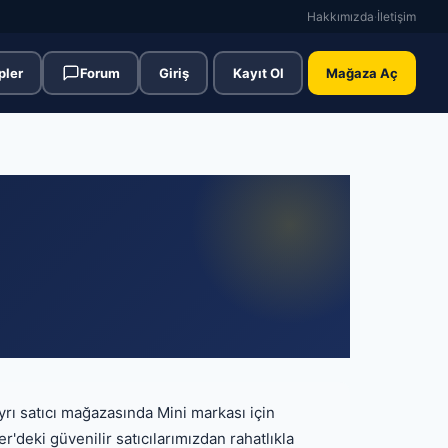
Hakkımızda
·
İletişim
pler
Forum
Giriş
Kayıt Ol
Mağaza Aç
ayrı satıcı mağazasında Mini markası için
r'deki güvenilir satıcılarımızdan rahatlıkla