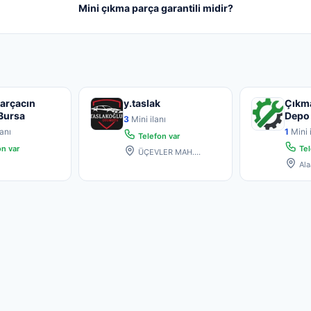
Mini çıkma parça garantili midir?
arçacın
y.taslak
Çıkm
Bursa
Depo 
3
Mini ilanı
anı
1
Mini i
Telefon var
n var
Tel
ÜÇEVLER MAH.
68.SOK(220)SOK.KÜÇÜK
Ala
SAN. NO: