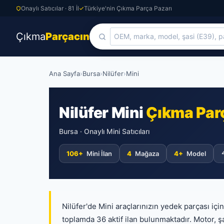
Onaylı Satıcılar · 81 İl
Türkiye'nin Çıkma Parça Pazarı
Çıkma
Parçacın
Skip
Ana Sayfa
›
Bursa
›
Nilüfer
›
Mini
to
content
Nilüfer Mini
Çıkma Par
Bursa · Onaylı Mini Satıcıları
106+
Mini İlan
4
Mağaza
4+
Model
Nilüfer'de Mini araçlarınızın yedek parçası içi
toplamda 36 aktif ilan bulunmaktadır. Motor, şa