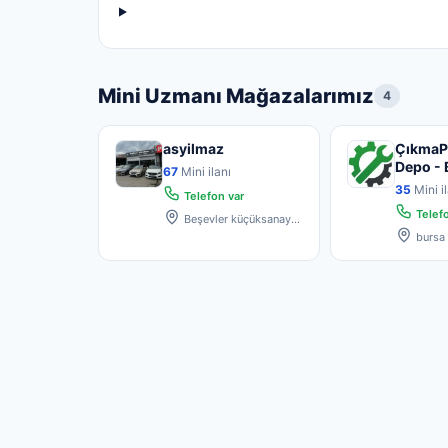
Mini Uzmanı Mağazalarımız
4
asyilmaz
ÇıkmaP
Depo - 
67
Mini ilanı
35
Mini il
Telefon var
Telefo
Beşevler küçüksanayi
sitesi 5.blok no:6
bursa