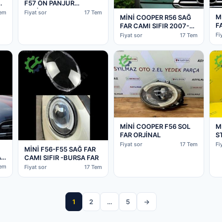
N
F57 ÖN PANJUR
ORJİNAL -NO427
Tem
Fiyat sor
17 Tem
M
MİNİ COOPER R56 SAĞ
FA
FAR CAMI SIFIR 2007-
F
2013 UYUMLU -BURSA
Fi
Fiyat sor
17 Tem
FAR
MİNİ COOPER F56 SOL
M
FAR ORJİNAL
S
H
Fiyat sor
17 Tem
Fi
MİNİ F56-F55 SAĞ FAR
AR
CAMI SIFIR -BURSA FAR
AR
Tem
Fiyat sor
17 Tem
1
2
…
5
→