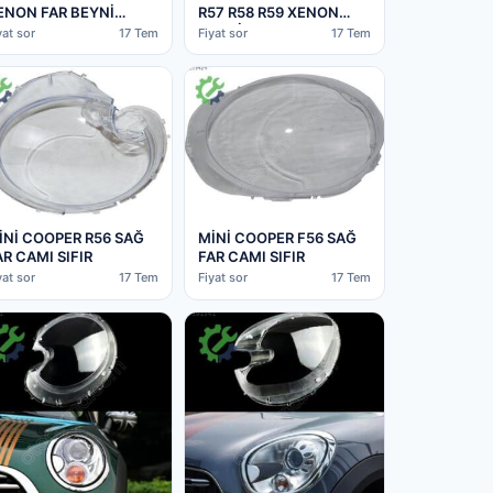
ENON FAR BEYNİ
R57 R58 R59 XENON
007-2009
BEYNİ -FAR BURSA
yat sor
17 Tem
Fiyat sor
17 Tem
EM:631127547
İNİ COOPER R56 SAĞ
MİNİ COOPER F56 SAĞ
AR CAMI SIFIR
FAR CAMI SIFIR
yat sor
17 Tem
Fiyat sor
17 Tem