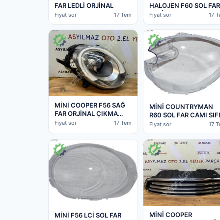
FAR LEDLİ ORJİNAL
HALOJEN F60 SOL FAR
ORJİNAL
Fiyat sor
17 Tem
Fiyat sor
17 
MİNİ COOPER F56 SAĞ
MİNİ COUNTRYMAN
FAR ORJİNAL ÇIKMA
R60 SOL FAR CAMI SIF
SIFIR CAM TAKILDI
Fiyat sor
17 Tem
Fiyat sor
17 
MİNİ COOPER
MİNİ F56 LCİ SOL FAR