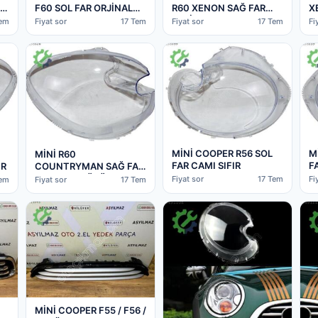
F60 SOL FAR ORJİNAL
R60 XENON SAĞ FAR
X
(17-22) OEM:739014710
ORJİNAL
2
Tem
Fiyat sor
17 Tem
Fiyat sor
17 Tem
Fi
OEM:711307023643
O
M
MİNİ COOPER R56 SOL
MİNİ R60
F
FAR CAMI SIFIR
IR
COUNTRYMAN SAĞ FAR
CAMI SIFIR ÜRÜN
Fi
Fiyat sor
17 Tem
Tem
Fiyat sor
17 Tem
MİNİ COOPER F55 / F56 /