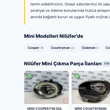
temin edebilirsiniz. Onaylı satıcılarımız ile 
sevkiyat ve ödeme konularında hızlıca anlaşma s
anında bağlantı kurun ve uygun fiyatlı orijinal 
Mini Modelleri Nilüfer'de
Cooper
Countryman
Clubman
Co
79
22
4
Nilüfer Mini Çıkma Parça İlanları
106
MİNİ COOPER F56 SOL
MİNİ COUNTRYMAN