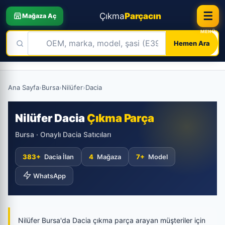
☰
Çıkma
Parçacın
Mağaza Aç
Hemen Ara
Skip
to
Ana Sayfa
›
Bursa
›
Nilüfer
›
Dacia
content
Nilüfer Dacia
Çıkma Parça
Bursa · Onaylı Dacia Satıcıları
383+
Dacia İlan
4
Mağaza
7+
Model
WhatsApp
Nilüfer Bursa'da Dacia çıkma parça arayan müşteriler için