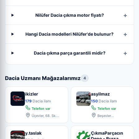
Nilüfer Dacia çıkma motor fiyatı?
Hangi Dacia modelleri Nilüfer'de bulunur?
Dacia çıkma parça garantili midir?
Dacia Uzmanı Mağazalarımız
4
ikizler
asyilmaz
179
Dacia ilanı
150
Dacia ilanı
Telefon var
Telefon var
Üçevler, 68. Sk.
Beşevler
No:20, 16120
küçüksanayi sitesi
Ni̇lüfer/Bur
5.blok no:6
y.taslak
ÇıkmaParçacın
Depo - Bursa