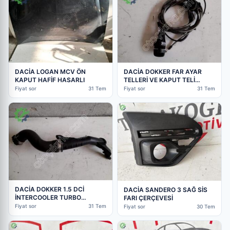
DACİA LOGAN MCV ÖN
DACİA DOKKER FAR AYAR
KAPUT HAFİF HASARLI
TELLERİ VE KAPUT TELİ
KOMPLE
Fiyat sor
31 Tem
Fiyat sor
31 Tem
DACİA DOKKER 1.5 DCİ
DACİA SANDERO 3 SAĞ SİS
İNTERCOOLER TURBO
FARI ÇERÇEVESİ
BORUSU
Fiyat sor
31 Tem
Fiyat sor
30 Tem