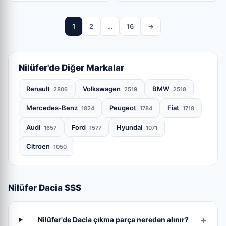
1
2
…
16
→
Nilüfer'de Diğer Markalar
Renault
Volkswagen
BMW
2806
2519
2518
Mercedes-Benz
Peugeot
Fiat
1824
1784
1718
Audi
Ford
Hyundai
1657
1577
1071
Citroen
1050
Nilüfer Dacia SSS
Nilüfer'de Dacia çıkma parça nereden alınır?