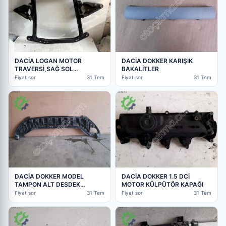
DACİA LOGAN MOTOR
DACİA DOKKER KARIŞIK
TRAVERSİ,SAĞ SOL
BAKALİTLER
SALINCAK VİRAJ DEMİRİ
Fiyat sor
31 Tem
Fiyat sor
31 Tem
KOMPLE
DACİA DOKKER MODEL
DACİA DOKKER 1.5 DCİ
TAMPON ALT DESDEK
MOTOR KÜLPÜTÖR KAPAĞI
BAKALİTİ
Fiyat sor
31 Tem
Fiyat sor
31 Tem