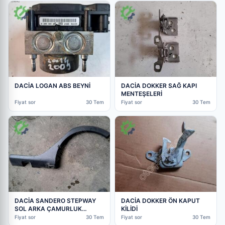
DACİA LOGAN ABS BEYNİ
DACİA DOKKER SAĞ KAPI
MENTEŞELERİ
Fiyat sor
30 Tem
Fiyat sor
30 Tem
DACİA SANDERO STEPWAY
DACİA DOKKER ÖN KAPUT
SOL ARKA ÇAMURLUK
KİLİDİ
DODİĞİ
Fiyat sor
30 Tem
Fiyat sor
30 Tem