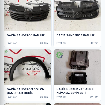
DACİA SANDERO 1 PANJUR
DACİA SANDERO 2 PANJUR
Fiyat sor
30 Tem
Fiyat sor
30 Tem
DACİA DOKKER VAN ABS Lİ
DACİA SANDERO 3 SOL ÖN
KLİMASIZ BEYİN SETİ
ÇAMURLUK DODİK
Fiyat sor
30 Tem
Fiyat sor
30 Tem