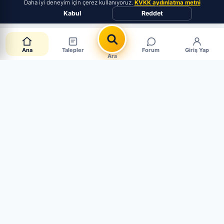
Daha iyi deneyim için çerez kullanıyoruz.
KVKK aydınlatma metni
Kabul
Reddet
Ana
Talepler
Forum
Giriş Yap
Ara
Canlı Parça Talepleri
CANLI · 4 AKTİF
Müşteriler aradığı parçayı paylaşıyor. Mağaza mısın?
Hemen cevapla, satışı yakala.
Sen de Talep Aç