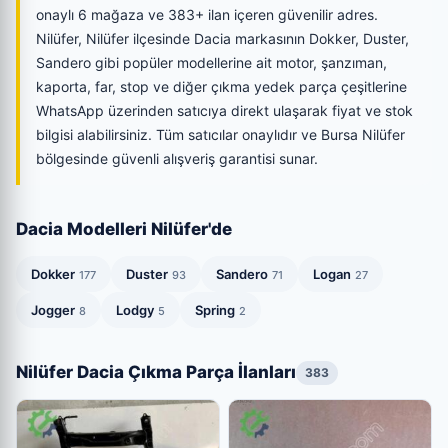
onaylı 6 mağaza ve 383+ ilan içeren güvenilir adres.
Nilüfer, Nilüfer ilçesinde Dacia markasının Dokker, Duster,
Sandero gibi popüler modellerine ait motor, şanzıman,
kaporta, far, stop ve diğer çıkma yedek parça çeşitlerine
WhatsApp üzerinden satıcıya direkt ulaşarak fiyat ve stok
bilgisi alabilirsiniz. Tüm satıcılar onaylıdır ve Bursa Nilüfer
bölgesinde güvenli alışveriş garantisi sunar.
Dacia Modelleri Nilüfer'de
Dokker
Duster
Sandero
Logan
177
93
71
27
Jogger
Lodgy
Spring
8
5
2
Nilüfer Dacia Çıkma Parça İlanları
383