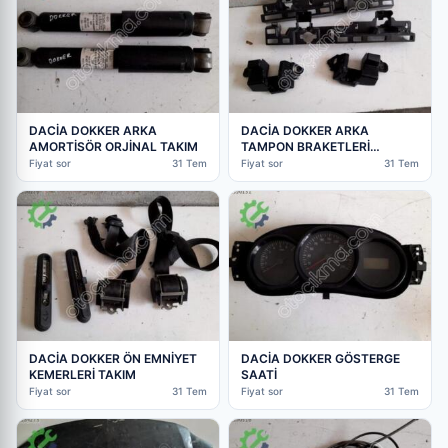
DACİA DOKKER ARKA
DACİA DOKKER ARKA
AMORTİSÖR ORJİNAL TAKIM
TAMPON BRAKETLERİ
KOMPLE
Fiyat sor
31 Tem
Fiyat sor
31 Tem
DACİA DOKKER ÖN EMNİYET
DACİA DOKKER GÖSTERGE
KEMERLERİ TAKIM
SAATİ
Fiyat sor
31 Tem
Fiyat sor
31 Tem