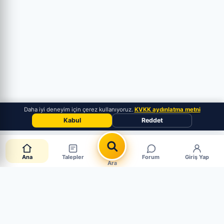
Daha iyi deneyim için çerez kullanıyoruz.
KVKK aydınlatma metni
Kabul
Reddet
Ana
Talepler
Forum
Giriş Yap
Ara