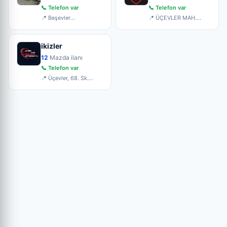
📞 Telefon var
📞 Telefon var
📍 Beşevler
📍 ÜÇEVLER MAH.
küçüksanayi sitesi
68.SOK(220)SOK.KÜÇÜK
5.blok no:6
SAN. NO:
ikizler
12
Mazda ilanı
📞 Telefon var
📍 Üçevler, 68. Sk.
No:20, 16120
Ni̇lüfer/Bur