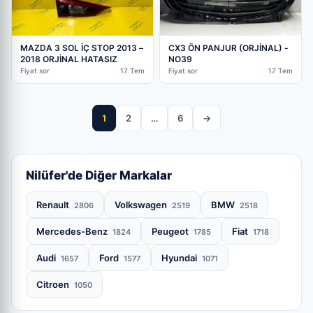
MAZDA 3 SOL İÇ STOP 2013 –
CX3 ÖN PANJUR (ORJİNAL) -
2018 ORJİNAL HATASIZ
NO39
Fiyat sor
17 Tem
Fiyat sor
17 Tem
1
2
…
6
→
Nilüfer'de Diğer Markalar
Renault
Volkswagen
BMW
2806
2519
2518
Mercedes-Benz
Peugeot
Fiat
1824
1785
1718
Audi
Ford
Hyundai
1657
1577
1071
Citroen
1050