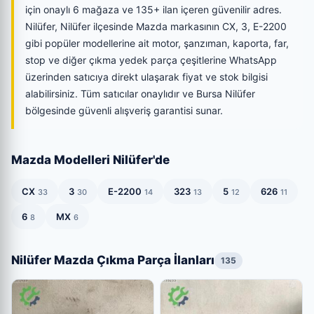
için onaylı 6 mağaza ve 135+ ilan içeren güvenilir adres.
Nilüfer, Nilüfer ilçesinde Mazda markasının CX, 3, E-2200
gibi popüler modellerine ait motor, şanzıman, kaporta, far,
stop ve diğer çıkma yedek parça çeşitlerine WhatsApp
üzerinden satıcıya direkt ulaşarak fiyat ve stok bilgisi
alabilirsiniz. Tüm satıcılar onaylıdır ve Bursa Nilüfer
bölgesinde güvenli alışveriş garantisi sunar.
Mazda Modelleri Nilüfer'de
CX
3
E-2200
323
5
626
33
30
14
13
12
11
6
MX
8
6
Nilüfer Mazda Çıkma Parça İlanları
135