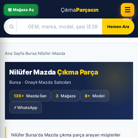
☰
Çıkma
Parçacın
🏪 Mağaza Aç
Hemen Ara
Skip
to
Ana Sayfa
›
Bursa
›
Nilüfer
›
Mazda
content
Nilüfer Mazda
Çıkma Parça
Bursa · Onaylı Mazda Satıcıları
135+
Mazda İlan
3
Mağaza
8+
Model
⚡ WhatsApp
Nilüfer Bursa'da Mazda çıkma parça arayan müşteriler