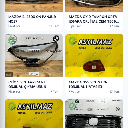
MAZDA B-2500 ÖN PANJUR -
MAZDA CX 9 TAMPON ORTA
NO27
IZGARA ORJİNAL OEM:TE69-
501T1
Fiyat sor
17 Tem
Fiyat sor
17 Tem
MAZDA 323 SOL STOP
CLİO 5 SOL FAR CAMI
(ORJİNAL HATASIZ)
ORJİNAL ÇIKMA ÜRÜN
Fiyat sor
17 Tem
Fiyat sor
17 Tem