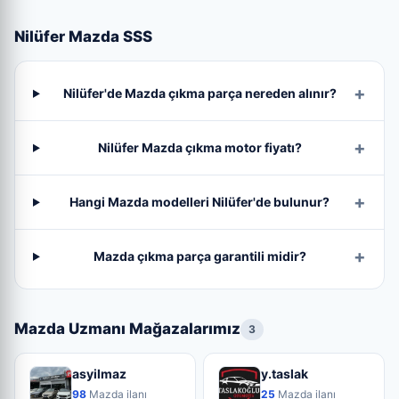
Nilüfer Mazda SSS
Nilüfer'de Mazda çıkma parça nereden alınır?
Nilüfer Mazda çıkma motor fiyatı?
Hangi Mazda modelleri Nilüfer'de bulunur?
Mazda çıkma parça garantili midir?
Mazda Uzmanı Mağazalarımız
3
asyilmaz
y.taslak
98
Mazda ilanı
25
Mazda ilanı