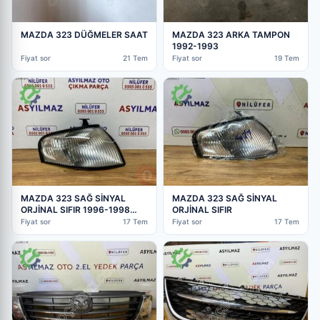
MAZDA 323 DÜĞMELER SAAT
MAZDA 323 ARKA TAMPON
1992-1993
Fiyat sor
21 Tem
Fiyat sor
19 Tem
MAZDA 323 SAĞ SİNYAL
MAZDA 323 SAĞ SİNYAL
ORJİNAL SIFIR 1996-1998
ORJİNAL SIFIR
OEM:B21H51060B
Fiyat sor
17 Tem
Fiyat sor
17 Tem