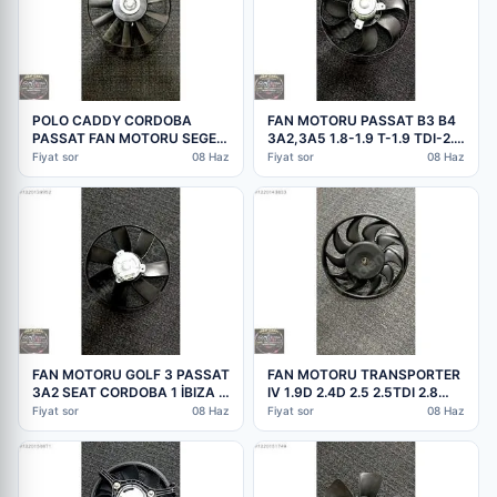
POLO CADDY CORDOBA
FAN MOTORU PASSAT B3 B4
PASSAT FAN MOTORU SEGER
3A2,3A5 1.8-1.9 T-1.9 TDI-2.0
6K0959455F
3A0959455B
Fiyat sor
08 Haz
Fiyat sor
08 Haz
FAN MOTORU GOLF 3 PASSAT
FAN MOTORU TRANSPORTER
3A2 SEAT CORDOBA 1 İBIZA 2
IV 1.9D 2.4D 2.5 2.5TDI 2.8
1H0959455D
VR6 T4 SEGER
Fiyat sor
08 Haz
Fiyat sor
08 Haz