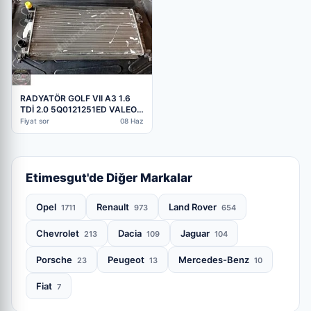
RADYATÖR GOLF VII A3 1.6
TDİ 2.0 5Q0121251ED VALEO
HASARLI
Fiyat sor
08 Haz
Etimesgut'de Diğer Markalar
Opel
Renault
Land Rover
1711
973
654
Chevrolet
Dacia
Jaguar
213
109
104
Porsche
Peugeot
Mercedes-Benz
23
13
10
Fiat
7