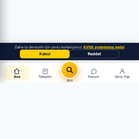
Daha iyi deneyim için çerez kullanıyoruz.
KVKK aydınlatma metni
Kabul
Reddet
Ana
Talepler
Forum
Giriş Yap
Ara