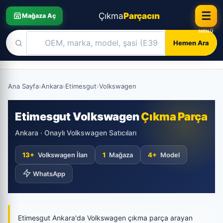
☰
Çıkma
Parçacın
Mağaza Aç
Hemen Ara
Skip
to
Ana Sayfa
›
Ankara
›
Etimesgut
›
Volkswagen
content
Etimesgut Volkswagen
Çıkma Parça
Ankara · Onaylı Volkswagen Satıcıları
13+
Volkswagen İlan
1
Mağaza
4+
Model
WhatsApp
Etimesgut Ankara'da Volkswagen çıkma parça arayan