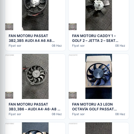
FAN MOTORU PASSAT
FAN MOTORU CADDY 1 –
3B2,3B5 AUDI A4 A6 A8
GOLF 2 – JETTA 2 – SEAT
8D0959455L 2 FİŞLİ SGR
IBIZA 2 – TOLEDO 1
Fiyat sor
08 Haz
Fiyat sor
08 Haz
FAN MOTORU PASSAT
FAN MOTORU A3 LEON
3B3,3B6 – AUDI A4-A6-A8 –
OCTAVİA GOLF PASSAT
SUPERB 1 8D0959455P
5Q0959455A KALE
Fiyat sor
08 Haz
Fiyat sor
08 Haz