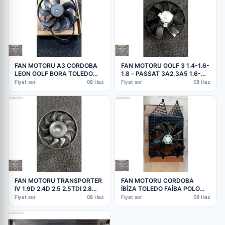
FAN MOTORU A3 CORDOBA
FAN MOTORU GOLF 3 1.4-1.6-
LEON GOLF BORA TOLEDO
1.8 – PASSAT 3A2,3A5 1.6-
OCTAVİA KALE
1.8-2.0 1H095
Fiyat sor
08 Haz
Fiyat sor
08 Haz
FAN MOTORU TRANSPORTER
FAN MOTORU CORDOBA
IV 1.9D 2.4D 2.5 2.5TDI 2.8
İBİZA TOLEDO FAİBA POLO
VR6
RAPİD KALE 6R0121207
Fiyat sor
08 Haz
Fiyat sor
08 Haz