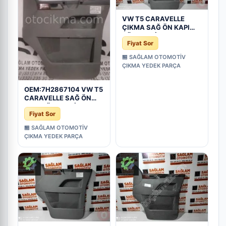
VW T5 CARAVELLE
ÇIKMA SAĞ ÖN KAPI
DÖŞEMESİ OEM;
Fiyat Sor
7H2867104
🏪 SAĞLAM OTOMOTİV
ÇIKMA YEDEK PARÇA
OEM:7H2867104 VW T5
CARAVELLE SAĞ ÖN
KAPI SÖŞEMESİ
Fiyat Sor
🏪 SAĞLAM OTOMOTİV
ÇIKMA YEDEK PARÇA