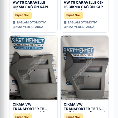
VW T5 CARAVELLE
VW T5 CARAVELLE 03-
ÇIKMA SAĞ ÖN KAPI
16 ÇIKMA SAĞ ÖN KAPI
DÖŞEMESİ OEM;
DÖŞEMESİ 7H2867104
Fiyat Sor
Fiyat Sor
7H2867104
🏪 SAĞLAM OTOMOTİV
🏪 SAĞLAM OTOMOTİV
ÇIKMA YEDEK PARÇA
ÇIKMA YEDEK PARÇA
ÇIKMA VW
ÇIKMA VW
TRANSPORTER T5
TRANSPORTER T5 T6
CARAVELLE SAĞ ÖN
SAĞ ÖN KAPI DÖŞEMESİ
Fiyat Sor
Fiyat Sor
KAPI DÖŞEMESİ - Konya
D-200 - Konya Çıkma