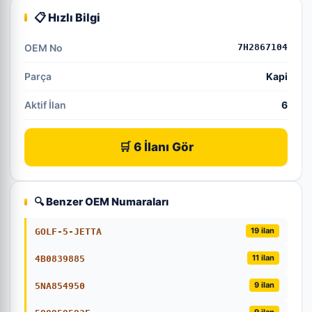
📋 Hızlı Bilgi
OEM No
7H2867104
Parça
Kapi
Aktif İlan
6
🛒 6 İlanı Gör
🔍 Benzer OEM Numaraları
19 ilan
GOLF-5-JETTA
11 ilan
4B0839885
9 ilan
5NA854950
9 ilan