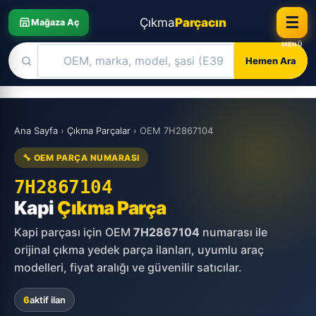
☰
Çıkma
Parçacın
Mağaza Aç
Hemen Ara
Skip
to
Ana Sayfa
›
Çıkma Parçalar
›
OEM 7H2867104
content
🔧 OEM PARÇA NUMARASI
7H2867104
Kapi
Çıkma Parça
Kapi parçası için OEM
7H2867104
numarası ile
orijinal çıkma yedek parça ilanları, uyumlu araç
modelleri, fiyat aralığı ve güvenilir satıcılar.
6
aktif ilan