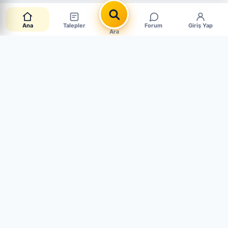
Ana
Talepler
Forum
Giriş Yap
Ara
📋 Canlı Parça Talepleri
CANLI · 6 AKTİF
Müşteriler aradığı parçayı paylaşıyor. Mağaza mısın?
Hemen cevapla, satışı yakala.
➕ Sen de Talep Aç
👤 Mehmet g.
🕐 3 gün önce