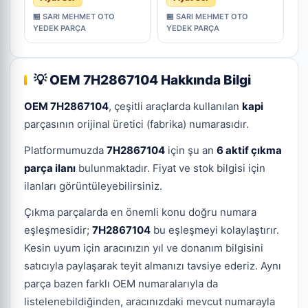
Çıkma Parça
Parça
🏪 SARI MEHMET OTO
🏪 SARI MEHMET OTO
YEDEK PARÇA
YEDEK PARÇA
💡 OEM 7H2867104 Hakkında Bilgi
OEM 7H2867104
, çeşitli araçlarda kullanılan
kapi
parçasının orijinal üretici (fabrika) numarasıdır.
Platformumuzda
7H2867104
için şu an
6 aktif çıkma
parça ilanı
bulunmaktadır. Fiyat ve stok bilgisi için
ilanları görüntüleyebilirsiniz.
Çıkma parçalarda en önemli konu doğru numara
eşleşmesidir;
7H2867104
bu eşleşmeyi kolaylaştırır.
Kesin uyum için aracınızın yıl ve donanım bilgisini
satıcıyla paylaşarak teyit almanızı tavsiye ederiz. Aynı
parça bazen farklı OEM numaralarıyla da
listelenebildiğinden, aracınızdaki mevcut numarayla