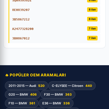
5Q0959592E
8 ilan
8E0839207
8 ilan
3B5867212
7 ilan
A2477328200
7 ilan
3B0867012
🔥 POPÜLER OEM ARAMALARI
2011-2015 — Audi
520
C-ELYSEE — Citroen
440
G20 — BMW
406
F30 — BMW
363
F10 — BMW
361
E36 — BMW
336