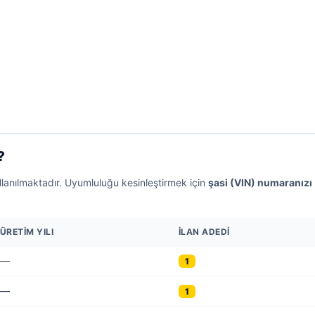
?
llanılmaktadır. Uyumluluğu kesinleştirmek için
şasi (VIN) numaranızı
ÜRETIM YILI
İLAN ADEDI
—
1
—
1