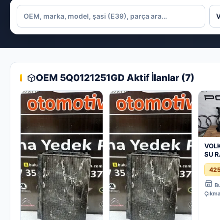
OEM 5Q0121251GD Aktif İlanlar (7)
VOL
SU 
5Q0
42
ORJİ
ÇIK
Bu
Çıkma