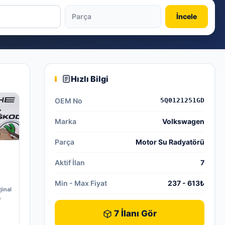
İncele
Hızlı Bilgi
OEM No
5Q0121251GD
Marka
Volkswagen
Parça
Motor Su Radyatörü
Aktif İlan
7
Min - Max Fiyat
237 - 613₺
jinal
a
7 İlanı Gör