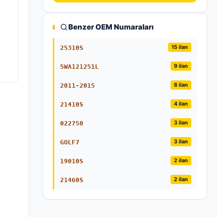
Benzer OEM Numaraları
15 ilan
25310S
9 ilan
5WA121251L
8 ilan
2011-2015
4 ilan
21410S
3 ilan
022750
3 ilan
GOLF7
2 ilan
19010S
2 ilan
21460S