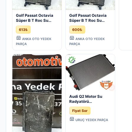
Golf Passat Octavia
Golf Passat Octavia
Süper B T Roc Su
Süper B T Roc Su
Radyatörü Vag
Radyatörü Vag
613₺
600₺
5Q0121251Gd - Çıkma
5Q0121251Gd - Çıkma
İzmir
İzmir
ANKA OTO YEDEK
ANKA OTO YEDEK
PARÇA
PARÇA
Audi Q2 Motor Su
Radyatörü
5Q0121251GD Sökme
Fiyat Sor
Çıkma
URUÇ YEDEK PARÇA