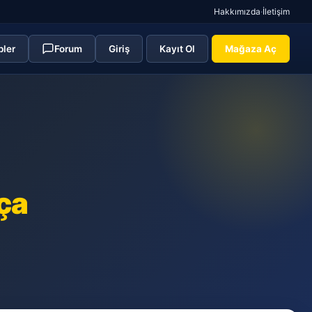
Hakkımızda
·
İletişim
pler
Forum
Giriş
Kayıt Ol
Mağaza Aç
ça