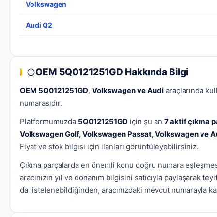
Volkswagen
Audi Q2
OEM 5Q0121251GD Hakkında Bilgi
OEM 5Q0121251GD
,
Volkswagen ve Audi
araçlarında kul
numarasıdır.
Platformumuzda
5Q0121251GD
için şu an
7 aktif çıkma p
Volkswagen Golf, Volkswagen Passat, Volkswagen ve A
Fiyat ve stok bilgisi için ilanları görüntüleyebilirsiniz.
Çıkma parçalarda en önemli konu doğru numara eşleşmes
aracınızın yıl ve donanım bilgisini satıcıyla paylaşarak te
da listelenebildiğinden, aracınızdaki mevcut numarayla kar