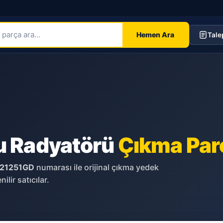
Hemen Ara
Tale
u Radyatörü
Çıkma Par
21251GD
numarası ile orijinal çıkma yedek
ilir satıcılar.