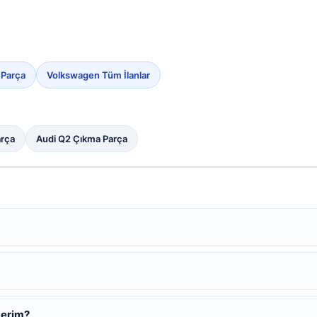
 Parça
Volkswagen Tüm İlanlar
arça
Audi Q2 Çıkma Parça
derim?