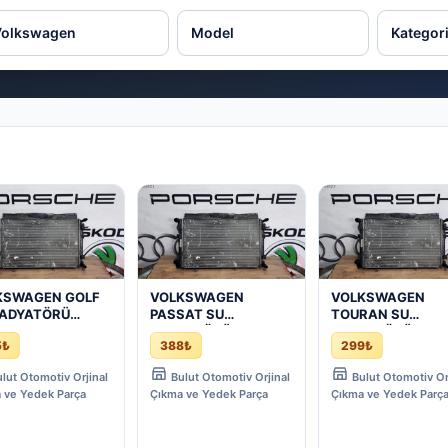
KSWAGEN GOLF
VOLKSWAGEN
VOLKSWAGEN
RADYATÖRÜ
PASSAT SU
TOURAN SU
121251GD
RADYATÖRÜ
RADYATÖRÜ
5₺
388₺
299₺
NAL PARÇA |
5Q0121251GD
5Q0121251GD
MA PARÇA
ORJİNAL PARÇA |
ORJİNAL PARÇA |
lut Otomotiv Orjinal
Bulut Otomotiv Orjinal
Bulut Otomotiv Or
ÇIKMA PARÇA
ÇIKMA PARÇA
 ve Yedek Parça
Çıkma ve Yedek Parça
Çıkma ve Yedek Parç