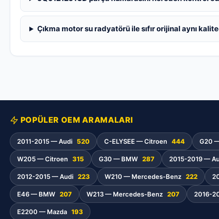
Çıkma motor su radyatörü ile sıfır orijinal aynı kalit
POPÜLER OEM ARAMALARI
2011-2015 — Audi
520
C-ELYSEE — Citroen
444
G20 
W205 — Citroen
315
G30 — BMW
287
2015-2019 — A
2012-2015 — Audi
223
W210 — Mercedes-Benz
222
2
E46 — BMW
207
W213 — Mercedes-Benz
207
2016-2
E2200 — Mazda
193