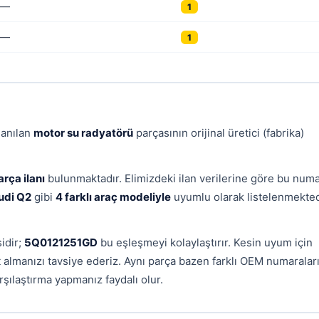
—
1
—
1
lanılan
motor su radyatörü
parçasının orijinal üretici (fabrika)
arça ilanı
bulunmaktadır. Elimizdeki ilan verilerine göre bu num
udi Q2
gibi
4 farklı araç modeliyle
uyumlu olarak listelenmekted
idir;
5Q0121251GD
bu eşleşmeyi kolaylaştırır. Kesin uyum için
yit almanızı tavsiye ederiz. Aynı parça bazen farklı OEM numaralar
şılaştırma yapmanız faydalı olur.