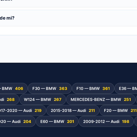
ede mi?
— BMW
406
F30 — BMW
363
F10 — BMW
361
E36 — 
udi
268
W124 — BMW
267
MERCEDES-BENZ — BMW
251
017-2020 — Audi
219
2015-2018 — Audi
211
F20 — BMW
211
020 — Audi
204
E60 — BMW
201
2009-2012 — Audi
198