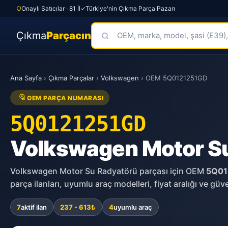
Onaylı Satıcılar · 81 İl
Türkiye'nin Çıkma Parça Pazarı
Çıkma
Parçacın
Skip
to
Ana Sayfa
›
Çıkma Parçalar
›
Volkswagen
›
OEM 5Q0121251GD
content
OEM PARÇA NUMARASI
5Q0121251GD
Volkswagen Motor S
Volkswagen Motor Su Radyatörü parçası için OEM
5Q01
parça ilanları, uyumlu araç modelleri, fiyat aralığı ve güven
7
aktif ilan
237 - 613₺
4
uyumlu araç