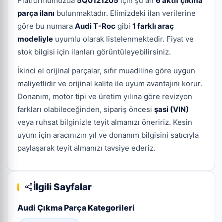
Platformumuzda
5Q0121205
için şu an
6 aktif çıkma
parça ilanı
bulunmaktadır. Elimizdeki ilan verilerine
göre bu numara
Audi T-Roc
gibi
1 farklı araç
modeliyle
uyumlu olarak listelenmektedir. Fiyat ve
stok bilgisi için ilanları görüntüleyebilirsiniz.
İkinci el orijinal parçalar, sıfır muadiline göre uygun
maliyetlidir ve orijinal kalite ile uyum avantajını korur.
Donanım, motor tipi ve üretim yılına göre revizyon
farkları olabileceğinden, sipariş öncesi
şasi (VIN)
veya ruhsat bilginizle teyit almanızı öneririz. Kesin
uyum için aracınızın yıl ve donanım bilgisini satıcıyla
paylaşarak teyit almanızı tavsiye ederiz.
İlgili Sayfalar
Audi Çıkma Parça Kategorileri