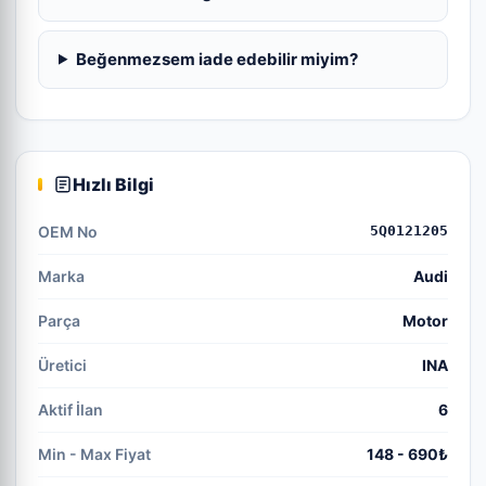
Beğenmezsem iade edebilir miyim?
Hızlı Bilgi
OEM No
5Q0121205
Marka
Audi
Parça
Motor
Üretici
INA
Aktif İlan
6
Min - Max Fiyat
148 - 690₺