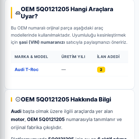
OEM 5Q0121205 Hangi Araçlara
Uyar?
Bu OEM numaralı orijinal parça aşağıdaki araç
modellerinde kullanılmaktadır. Uyumluluğu kesinleştirmek
için
şasi (VIN) numaranızı
satıcıyla paylaşmanızı öneririz.
MARKA & MODEL
ÜRETIM YILI
İLAN ADEDI
Audi T-Roc
—
2
OEM 5Q0121205 Hakkında Bilgi
Audi
başta olmak üzere ilgili araçlarda yer alan
motor
,
OEM 5Q0121205
numarasıyla tanımlanır ve
orijinal fabrika çıkışlıdır.