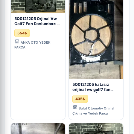
5Q0121205 Orjinal Vw
Golf7 Fan Davlumbazı
Ve Fan Motoru - Çıkma
554₺
İzmir
ANKA OTO YEDEK
PARÇA
5Q0121205 hatasız
orijinal vw golf7 fan
davlumbazı | ÇIKMA
435₺
PARÇA
Bulut Otomotiv Orjinal
Çıkma ve Yedek Parça