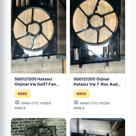
5Q0121205 Hatasız
5Q0121205 Orjinal
Orijinal Vw Golf7 Fan
Hatasız Vw T-Roc Audi
Davlumbazı - Çıkma
A3 Q2 Fan Davlumbazı -
686₺
690₺
İzmir
Çıkma İzmir
ANKA OTO YEDEK
ANKA OTO YEDEK
PARÇA
PARÇA