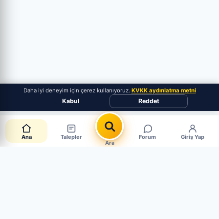
Daha iyi deneyim için çerez kullanıyoruz.
KVKK aydınlatma metni
Kabul
Reddet
Ana
Talepler
Forum
Giriş Yap
Ara