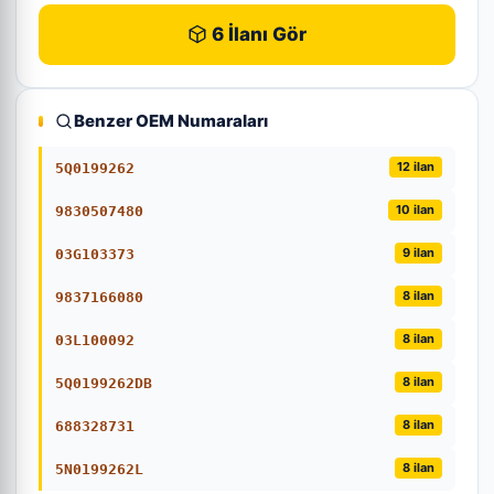
6 İlanı Gör
Benzer OEM Numaraları
12 ilan
5Q0199262
10 ilan
9830507480
9 ilan
03G103373
8 ilan
9837166080
8 ilan
03L100092
8 ilan
5Q0199262DB
8 ilan
688328731
8 ilan
5N0199262L