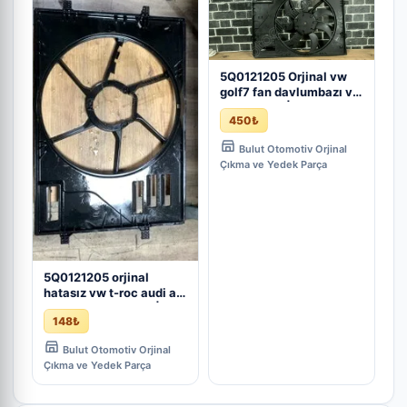
5Q0121205 Orjinal vw
golf7 fan davlumbazı ve
fan motoru | ÇIKMA
450₺
PARÇA
Bulut Otomotiv Orjinal
Çıkma ve Yedek Parça
5Q0121205 orjinal
hatasız vw t-roc audi a3
Q2 fan davlumbazı |
148₺
ÇIKMA PARÇA
Bulut Otomotiv Orjinal
Çıkma ve Yedek Parça