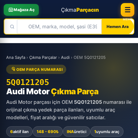
☰
Çıkma
Parçacın
Mağaza Aç
Hemen Ara
Skip
to
Ana Sayfa
›
Çıkma Parçalar
›
Audi
›
OEM 5Q0121205
content
OEM PARÇA NUMARASI
5Q0121205
Audi Motor
Çıkma Parça
Audi Motor parçası için OEM
5Q0121205
numarası ile
orijinal çıkma yedek parça ilanları, uyumlu araç
modelleri, fiyat aralığı ve güvenilir satıcılar.
6
aktif ilan
148 - 690₺
INA
üretici
1
uyumlu araç