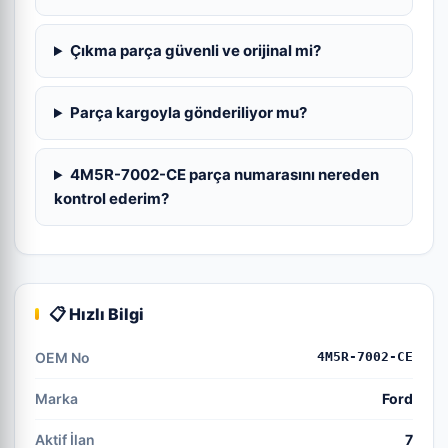
Çıkma parça güvenli ve orijinal mi?
Parça kargoyla gönderiliyor mu?
4M5R-7002-CE parça numarasını nereden
kontrol ederim?
📋 Hızlı Bilgi
OEM No
4M5R-7002-CE
Marka
Ford
Aktif İlan
7