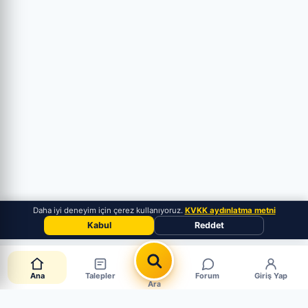
Daha iyi deneyim için çerez kullanıyoruz.
KVKK aydınlatma metni
Kabul
Reddet
Ana
Talepler
Forum
Giriş Yap
Ara