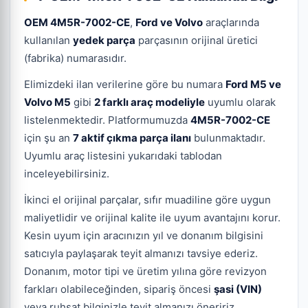
OEM 4M5R-7002-CE
,
Ford ve Volvo
araçlarında
kullanılan
yedek parça
parçasının orijinal üretici
(fabrika) numarasıdır.
Elimizdeki ilan verilerine göre bu numara
Ford M5 ve
Volvo M5
gibi
2 farklı araç modeliyle
uyumlu olarak
listelenmektedir. Platformumuzda
4M5R-7002-CE
için şu an
7 aktif çıkma parça ilanı
bulunmaktadır.
Uyumlu araç listesini yukarıdaki tablodan
inceleyebilirsiniz.
İkinci el orijinal parçalar, sıfır muadiline göre uygun
maliyetlidir ve orijinal kalite ile uyum avantajını korur.
Kesin uyum için aracınızın yıl ve donanım bilgisini
satıcıyla paylaşarak teyit almanızı tavsiye ederiz.
Donanım, motor tipi ve üretim yılına göre revizyon
farkları olabileceğinden, sipariş öncesi
şasi (VIN)
veya ruhsat bilginizle teyit almanızı öneririz.