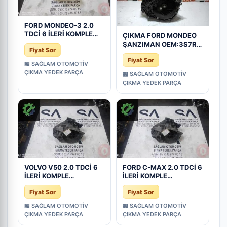
FORD MONDEO-3 2.0
TDCİ 6 İLERİ KOMPLE
ÇIKMA FORD MONDEO
ŞANZIMAN 4M5R-
ŞANZIMAN OEM:3S7R-
Fiyat Sor
7002-CE
7F096-4M5R-7002-CE
Fiyat Sor
🏪 SAĞLAM OTOMOTİV
ÇIKMA YEDEK PARÇA
🏪 SAĞLAM OTOMOTİV
ÇIKMA YEDEK PARÇA
VOLVO V50 2.0 TDCİ 6
FORD C-MAX 2.0 TDCİ 6
İLERİ KOMPLE
İLERİ KOMPLE
ŞANZIMAN OEM; 4M5R-
ŞANZIMAN OEM;4M5R-
Fiyat Sor
Fiyat Sor
7002-CE
7002-CE
🏪 SAĞLAM OTOMOTİV
🏪 SAĞLAM OTOMOTİV
ÇIKMA YEDEK PARÇA
ÇIKMA YEDEK PARÇA