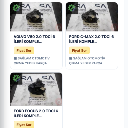
VOLVO V50 2.0 TDCİ 6
FORD C-MAX 2.0 TDCİ 6
İLERİ KOMPLE
İLERİ KOMPLE
ŞANZIMAN OEM; 4M5R-
ŞANZIMAN OEM;4M5R-
Fiyat Sor
Fiyat Sor
7002-CE
7002-CE
🏪 SAĞLAM OTOMOTİV
🏪 SAĞLAM OTOMOTİV
ÇIKMA YEDEK PARÇA
ÇIKMA YEDEK PARÇA
FORD FOCUS 2.0 TDCİ 6
İLERİ KOMPLE
ŞANZIMAN 4M5R-
Fiyat Sor
7002-CE