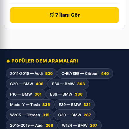
🛒 7 İlanı Gör
🔥 POPÜLER OEM ARAMALARI
2011-2015 — Audi
520
C-ELYSEE — Citroen
440
G20 — BMW
406
F30 — BMW
363
F10 — BMW
361
E36 — BMW
336
Model Y — Tesla
335
E39 — BMW
331
W205 — Citroen
315
G30 — BMW
287
2015-2019 — Audi
268
W124 — BMW
267