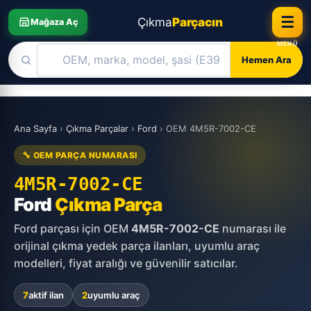
☰
Çıkma
Parçacın
Mağaza Aç
Hemen Ara
Skip
to
Ana Sayfa
›
Çıkma Parçalar
›
Ford
›
OEM 4M5R-7002-CE
content
🔧 OEM PARÇA NUMARASI
4M5R-7002-CE
Ford
Çıkma Parça
Ford parçası için OEM
4M5R-7002-CE
numarası ile
orijinal çıkma yedek parça ilanları, uyumlu araç
modelleri, fiyat aralığı ve güvenilir satıcılar.
7
aktif ilan
2
uyumlu araç