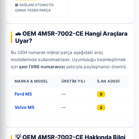
🏪 SAĞLAM OTOMOTİV
ÇIKMA YEDEK PARÇA
🚗 OEM 4M5R-7002-CE Hangi Araçlara
Uyar?
Bu OEM numaralı orijinal parça aşağıdaki araç
modellerinde kullanılmaktadır. Uyumluluğu kesinleştirmek
için
şasi (VIN) numaranızı
satıcıyla paylaşmanızı öneririz.
MARKA & MODEL
ÜRETIM YILI
İLAN ADEDI
Ford M5
—
5
Volvo M5
—
2
💡 OEM 4M5R-7002-CE Hakkında Bilgi