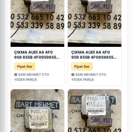
ÇIKMA AUDİ A6 4F0
ÇIKMA AUDİ A6 4F0
959 655B 4F0959655B
959 655B 4F0959655B
AIRBAG BEYNİ - Konya
AIRBAG BEYNİ - Konya
Fiyat Sor
Fiyat Sor
Çıkma Parça
Çıkma Parça
🏪 SARI MEHMET OTO
🏪 SARI MEHMET OTO
YEDEK PARÇA
YEDEK PARÇA