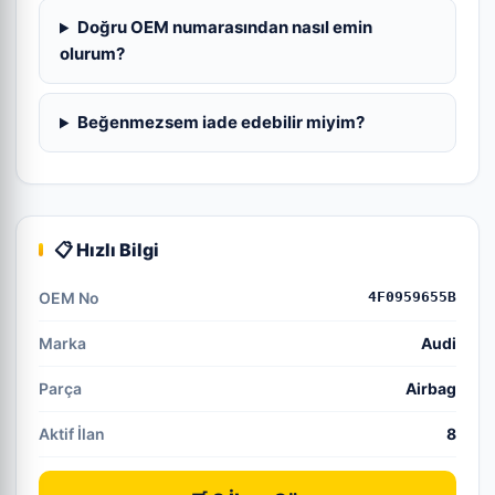
Doğru OEM numarasından nasıl emin
olurum?
Beğenmezsem iade edebilir miyim?
📋 Hızlı Bilgi
OEM No
4F0959655B
Marka
Audi
Parça
Airbag
Aktif İlan
8