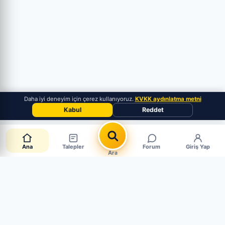
Daha iyi deneyim için çerez kullanıyoruz.
KVKK aydınlatma metni
Kabul
Reddet
Ana
Talepler
Forum
Giriş Yap
Ara