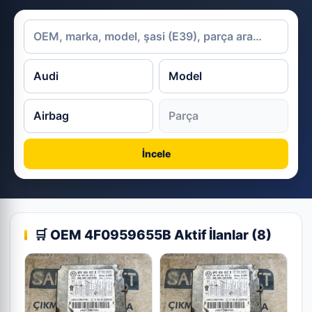
İncele
🛒 OEM 4F0959655B Aktif İlanlar (8)