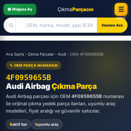
☰
Çıkma
Parçacın
🏪 Mağaza Aç
Hemen Ara
Skip
to
Ana Sayfa
›
Çıkma Parçalar
›
Audi
›
OEM 4F0959655B
content
🔧 OEM PARÇA NUMARASI
4F0959655B
Audi Airbag
Çıkma Parça
Audi Airbag parçası için OEM
4F0959655B
numarası
ile orijinal çıkma yedek parça ilanları, uyumlu araç
modelleri, fiyat aralığı ve güvenilir satıcılar.
8
aktif ilan
1
uyumlu araç