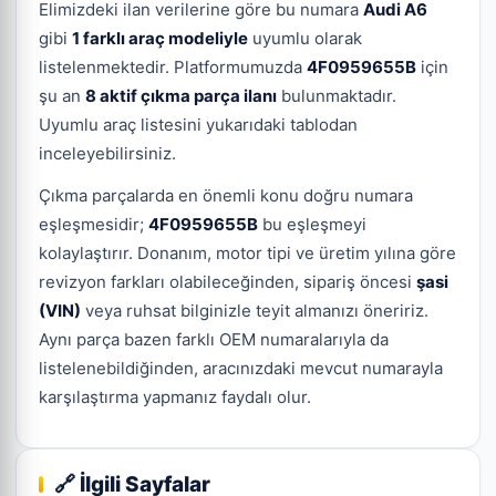
Elimizdeki ilan verilerine göre bu numara
Audi A6
gibi
1 farklı araç modeliyle
uyumlu olarak
listelenmektedir. Platformumuzda
4F0959655B
için
şu an
8 aktif çıkma parça ilanı
bulunmaktadır.
Uyumlu araç listesini yukarıdaki tablodan
inceleyebilirsiniz.
Çıkma parçalarda en önemli konu doğru numara
eşleşmesidir;
4F0959655B
bu eşleşmeyi
kolaylaştırır. Donanım, motor tipi ve üretim yılına göre
revizyon farkları olabileceğinden, sipariş öncesi
şasi
(VIN)
veya ruhsat bilginizle teyit almanızı öneririz.
Aynı parça bazen farklı OEM numaralarıyla da
listelenebildiğinden, aracınızdaki mevcut numarayla
karşılaştırma yapmanız faydalı olur.
🔗 İlgili Sayfalar