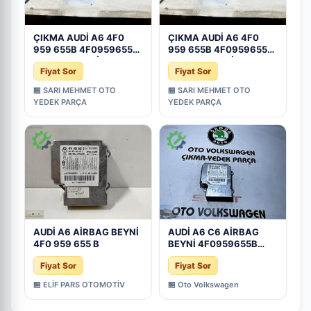
ÇIKMA AUDİ A6 4F0
ÇIKMA AUDİ A6 4F0
959 655B 4F0959655B
959 655B 4F0959655B
AIRBAG BEYNİ - Konya
AIRBAG BEYNİ - Konya
Fiyat Sor
Fiyat Sor
Çıkma Parça
Çıkma Parça
🏪 SARI MEHMET OTO
🏪 SARI MEHMET OTO
YEDEK PARÇA
YEDEK PARÇA
AUDİ A6 AİRBAG BEYNİ
AUDİ A6 C6 AİRBAG
4F0 959 655 B
BEYNİ 4F0959655B
4F0910655E 4F0 959
Fiyat Sor
Fiyat Sor
655 B 4F0
🏪 ELİF PARS OTOMOTİV
🏪 Oto Volkswagen