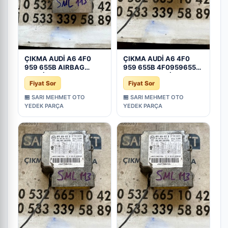
ÇIKMA AUDİ A6 4F0
ÇIKMA AUDİ A6 4F0
959 655B AIRBAG
959 655B 4F0959655B
BEYNİ - Konya Çıkma
AIRBAG BEYNİ - Konya
Fiyat Sor
Fiyat Sor
Parça
Çıkma Parça
🏪 SARI MEHMET OTO
🏪 SARI MEHMET OTO
YEDEK PARÇA
YEDEK PARÇA