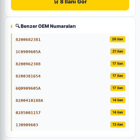
🛒 8 İlanı Gör
🔍 Benzer OEM Numaraları
26 ilan
8200682381
21 ilan
1C0909605A
17 ilan
8200962388
17 ilan
8200381654
17 ilan
6Q0909605A
14 ilan
8200410188A
14 ilan
0285001157
13 ilan
1J0909603