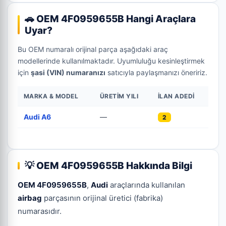
🚗 OEM 4F0959655B Hangi Araçlara
Uyar?
Bu OEM numaralı orijinal parça aşağıdaki araç
modellerinde kullanılmaktadır. Uyumluluğu kesinleştirmek
için
şasi (VIN) numaranızı
satıcıyla paylaşmanızı öneririz.
MARKA & MODEL
ÜRETIM YILI
İLAN ADEDI
Audi A6
—
2
💡 OEM 4F0959655B Hakkında Bilgi
OEM 4F0959655B
,
Audi
araçlarında kullanılan
airbag
parçasının orijinal üretici (fabrika)
numarasıdır.