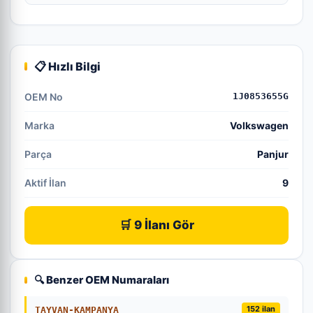
📋 Hızlı Bilgi
OEM No
1J0853655G
Marka
Volkswagen
Parça
Panjur
Aktif İlan
9
🛒 9 İlanı Gör
🔍 Benzer OEM Numaraları
152 ilan
TAYVAN-KAMPANYA