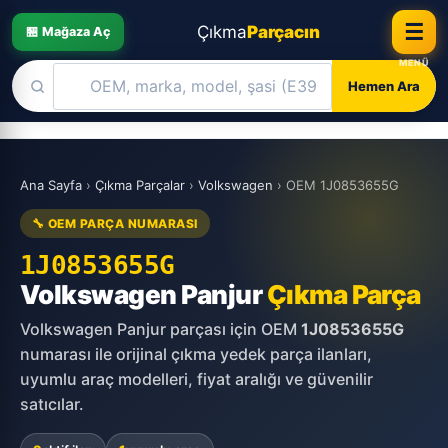
☰
Çıkma
Parçacın
🏪 Mağaza Aç
Hemen Ara
Skip
to
Ana Sayfa
›
Çıkma Parçalar
›
Volkswagen
›
OEM 1J0853655G
content
🔧 OEM PARÇA NUMARASI
1J0853655G
Volkswagen Panjur
Çıkma Parça
Volkswagen Panjur parçası için OEM
1J0853655G
numarası ile orijinal çıkma yedek parça ilanları,
uyumlu araç modelleri, fiyat aralığı ve güvenilir
satıcılar.