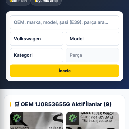
9
aktif ilan
1
uyumlu araç
İncele
🛒 OEM 1J0853655G Aktif İlanlar (9)