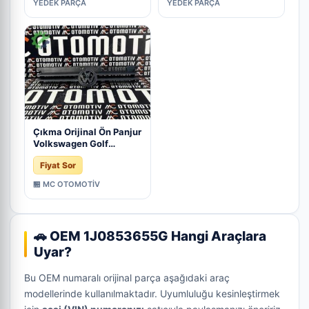
YEDEK PARÇA
YEDEK PARÇA
Çıkma Orijinal Ön Panjur
Volkswagen Golf
1J0853655G
Fiyat Sor
🏪 MC OTOMOTİV
🚗 OEM 1J0853655G Hangi Araçlara
Uyar?
Bu OEM numaralı orijinal parça aşağıdaki araç
modellerinde kullanılmaktadır. Uyumluluğu kesinleştirmek