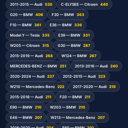
2011-2015 — Audi
520
C-ELYSEE — Citroen
440
G20 — BMW
406
F30 — BMW
363
F10 — BMW
361
E36 — BMW
336
Model Y — Tesla
335
E39 — BMW
331
W205 — Citroen
315
G30 — BMW
287
2015-2019 — Audi
268
W124 — BMW
267
MERCEDES-BENZ — BMW
251
2013-2016 — Audi
240
2020-2024 — Audi
237
2012-2015 — Audi
223
W210 — Mercedes-Benz
222
2017-2020 — Audi
219
2015-2018 — Audi
211
F20 — BMW
211
E90 — BMW
210
W203 — BMW
210
E46 — BMW
207
W213 — Mercedes-Benz
207
2016-2020 — Audi
204
E60 — BMW
201