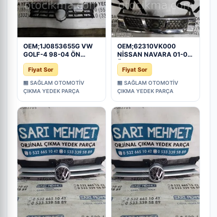
OEM;1J0853655G VW
OEM;62310VK000
GOLF-4 98-04 ÖN
NİSSAN NAVARA 01-05
PANJUR
ÖN PANJUR
Fiyat Sor
Fiyat Sor
🏪 SAĞLAM OTOMOTİV
🏪 SAĞLAM OTOMOTİV
ÇIKMA YEDEK PARÇA
ÇIKMA YEDEK PARÇA