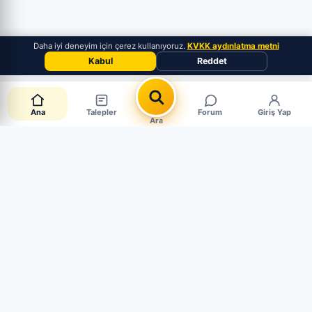
Daha iyi deneyim için çerez kullanıyoruz.
KVKK aydınlatma metni
Kabul
Reddet
Ana
Talepler
Forum
Giriş Yap
Ara
📋 Canlı Parça Talepleri
CANLI · 6 AKTİF
Müşteriler aradığı parçayı paylaşıyor. Mağaza mısın?
Hemen cevapla, satışı yakala.