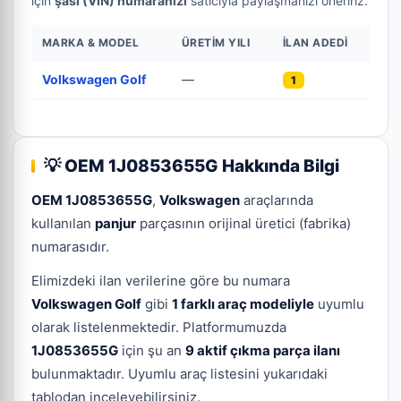
için
şasi (VIN) numaranızı
satıcıyla paylaşmanızı öneririz.
MARKA & MODEL
ÜRETIM YILI
İLAN ADEDI
Volkswagen Golf
—
1
💡 OEM 1J0853655G Hakkında Bilgi
OEM 1J0853655G
,
Volkswagen
araçlarında
kullanılan
panjur
parçasının orijinal üretici (fabrika)
numarasıdır.
Elimizdeki ilan verilerine göre bu numara
Volkswagen Golf
gibi
1 farklı araç modeliyle
uyumlu
olarak listelenmektedir. Platformumuzda
1J0853655G
için şu an
9 aktif çıkma parça ilanı
bulunmaktadır. Uyumlu araç listesini yukarıdaki
tablodan inceleyebilirsiniz.