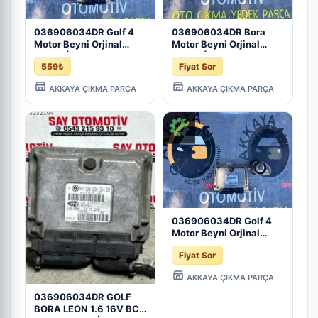
036906034DR Golf 4
036906034DR Bora
Motor Beyni Orjinal
Motor Beyni Orjinal
Çıkma | ERZURUM
Çıkma | ERZURUM
559₺
Fiyat Sor
ÇIKMA PARÇA
ÇIKMA PARÇA
AKKAYA ÇIKMA PARÇA
AKKAYA ÇIKMA PARÇA
036906034DR Golf 4
Motor Beyni Orjinal
Çıkma
Fiyat Sor
AKKAYA ÇIKMA PARÇA
036906034DR GOLF
BORA LEON 1.6 16V BCB