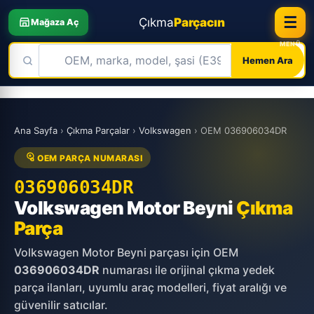
☰
Çıkma
Parçacın
Mağaza Aç
Hemen Ara
Skip
to
Ana Sayfa
›
Çıkma Parçalar
›
Volkswagen
›
OEM 036906034DR
content
OEM PARÇA NUMARASI
036906034DR
Volkswagen Motor Beyni
Çıkma
Parça
Volkswagen Motor Beyni parçası için OEM
036906034DR
numarası ile orijinal çıkma yedek
parça ilanları, uyumlu araç modelleri, fiyat aralığı ve
güvenilir satıcılar.