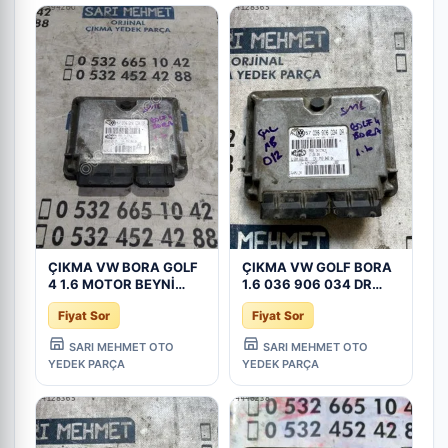
ÇIKMA VW BORA GOLF
ÇIKMA VW GOLF BORA
4 1.6 MOTOR BEYNİ
1.6 036 906 034 DR
036906034DR - Konya
036906034DR MOTOR
Fiyat Sor
Fiyat Sor
Çıkma Parça
BEYNİ - Konya Çıkma
Parça
SARI MEHMET OTO
SARI MEHMET OTO
YEDEK PARÇA
YEDEK PARÇA