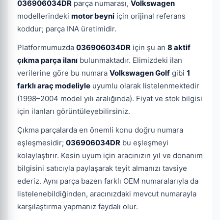
036906034DR
parça numarası,
Volkswagen
modellerindeki
motor beyni
için orijinal referans
koddur; parça INA üretimidir.
Platformumuzda
036906034DR
için şu an
8 aktif
çıkma parça ilanı
bulunmaktadır. Elimizdeki ilan
verilerine göre bu numara
Volkswagen Golf
gibi
1
farklı araç modeliyle
uyumlu olarak listelenmektedir
(1998–2004 model yılı aralığında). Fiyat ve stok bilgisi
için ilanları görüntüleyebilirsiniz.
Çıkma parçalarda en önemli konu doğru numara
eşleşmesidir;
036906034DR
bu eşleşmeyi
kolaylaştırır. Kesin uyum için aracınızın yıl ve donanım
bilgisini satıcıyla paylaşarak teyit almanızı tavsiye
ederiz. Aynı parça bazen farklı OEM numaralarıyla da
listelenebildiğinden, aracınızdaki mevcut numarayla
karşılaştırma yapmanız faydalı olur.