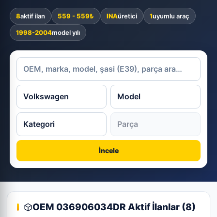
8
aktif ilan
559 - 559₺
INA
üretici
1
uyumlu araç
1998-2004
model yılı
İncele
OEM 036906034DR Aktif İlanlar (8)