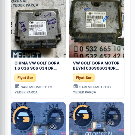
ÇIKMA VW GOLF BORA
VW GOLF BORA MOTOR
1.6 036 906 034 DR
BEYNİ 036906034DR
036906034DR MOTOR
036 906 034 DR -
Fiyat Sor
Fiyat Sor
BEYNİ - Konya Çıkma
Konya Çıkma Parça
Parça
SARI MEHMET OTO
SARI MEHMET OTO
YEDEK PARÇA
YEDEK PARÇA