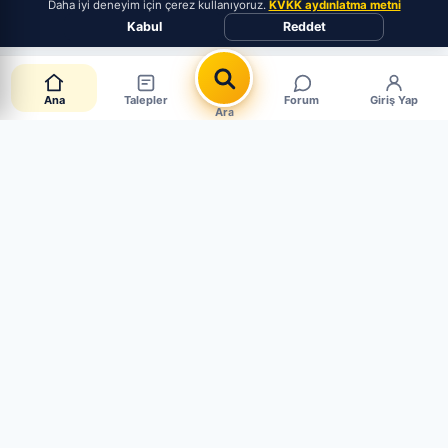
Daha iyi deneyim için çerez kullanıyoruz.
KVKK aydınlatma metni
Kabul
Reddet
Ana
Talepler
Forum
Giriş Yap
Ara
Canlı Parça Talepleri
CANLI · 4 AKTİF
Müşteriler aradığı parçayı paylaşıyor. Mağaza mısın?
Hemen cevapla, satışı yakala.
Sen de Talep Aç