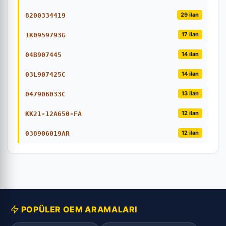
29 ilan
8200334419
17 ilan
1K0959793G
14 ilan
04B907445
14 ilan
03L907425C
13 ilan
047906033C
12 ilan
KK21-12A650-FA
12 ilan
038906019AR
POPÜLER OEM ARAMALARI