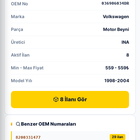
OEM No
036906034DR
Marka
Volkswagen
Parça
Motor Beyni
Üretici
INA
Aktif İlan
8
Min - Max Fiyat
559 - 559₺
Model Yılı
1998-2004
8 İlanı Gör
Benzer OEM Numaraları
29 ilan
8200331477