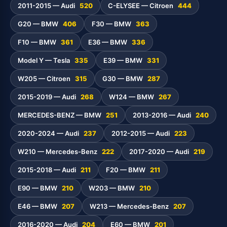
2011-2015 — Audi
520
C-ELYSEE — Citroen
444
G20 — BMW
406
F30 — BMW
363
F10 — BMW
361
E36 — BMW
336
Model Y — Tesla
335
E39 — BMW
331
W205 — Citroen
315
G30 — BMW
287
2015-2019 — Audi
268
W124 — BMW
267
MERCEDES-BENZ — BMW
251
2013-2016 — Audi
240
2020-2024 — Audi
237
2012-2015 — Audi
223
W210 — Mercedes-Benz
222
2017-2020 — Audi
219
2015-2018 — Audi
211
F20 — BMW
211
E90 — BMW
210
W203 — BMW
210
E46 — BMW
207
W213 — Mercedes-Benz
207
2016-2020 — Audi
204
E60 — BMW
201