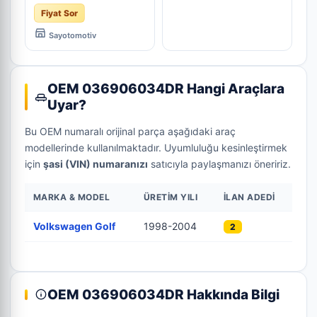
MOTOR BEYNİ
Fiyat Sor
Sayotomotiv
OEM 036906034DR Hangi Araçlara
Uyar?
Bu OEM numaralı orijinal parça aşağıdaki araç
modellerinde kullanılmaktadır. Uyumluluğu kesinleştirmek
için
şasi (VIN) numaranızı
satıcıyla paylaşmanızı öneririz.
MARKA & MODEL
ÜRETIM YILI
İLAN ADEDI
Volkswagen Golf
1998-2004
2
OEM 036906034DR Hakkında Bilgi