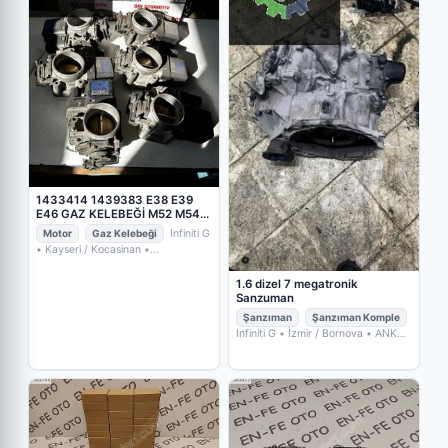
1433414 1439383 E38 E39
E46 GAZ KELEBEĞİ M52 M54
MAVİ ETİKET
Motor
Gaz Kelebeği
Infiniti G
• Kayseri / Kocasinan
•
Sayotomotiv
1.6 dizel 7 megatronik
Sanzuman
Şanzıman
Şanzıman Komple
Infiniti G
• İzmir / Bornova
• ANKA
OTO YEDEK PARÇA