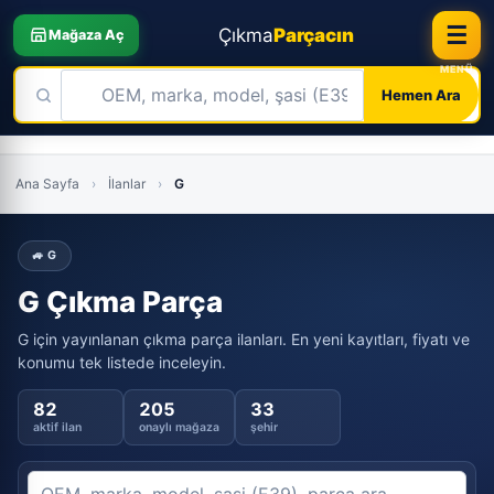
☰
Çıkma
Parçacın
Mağaza Aç
Hemen Ara
Skip
to
Ana Sayfa
›
İlanlar
›
G
content
🚙 G
G Çıkma Parça
G için yayınlanan çıkma parça ilanları. En yeni kayıtları, fiyatı ve
konumu tek listede inceleyin.
82
205
33
aktif ilan
onaylı mağaza
şehir