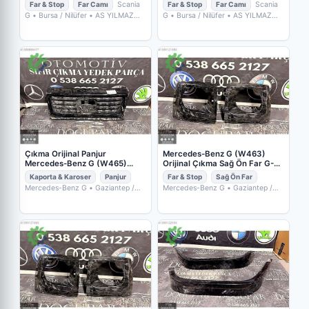
Far & Stop
Far Camı
Scania
Far & Stop
Far Camı
Scania
G
• Bursa / Nilüfer
• AS YILMAZ
G
• Bursa / Nilüfer
• AS YILMAZ
OTO
OTO
Çıkma Orijinal Panjur
Mercedes-Benz G (W463)
Mercedes-Benz G (W465)
Orijinal Çıkma Sağ Ön Far G-
A4658880100
CLASS
Kaporta & Karoser
Panjur
Far & Stop
Sağ Ön Far
Mercedes-Benz G
• Gaziantep /
Mercedes-Benz G
• Gaziantep /
Şehitkamil
• DOĞUPAR OTOMOTİV
Şehitkamil
• DOĞUPAR OTOMOTİV