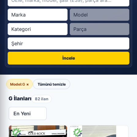
İncele
Model:
G
×
Tümünü temizle
G İlanları
82 ilan