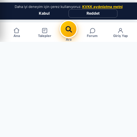
Daha iyi deneyim için çerez kullanıyoruz.
KVKK aydınlatma metni
Kabul
Reddet
Ana
Talepler
Forum
Giriş Yap
Ara
Popüler Çıkma Parça Aramaları
MARKALAR
PARÇALAR
BMW Çıkma Parça
Motor Çıkma
Mercedes Çıkma Parça
Şanzıman Çıkma
Ford Çıkma Parça
Far & Stop Çıkma