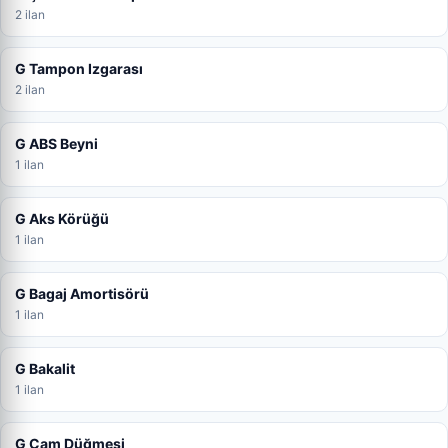
2 ilan
G Tampon Izgarası
2 ilan
G ABS Beyni
1 ilan
G Aks Körüğü
1 ilan
G Bagaj Amortisörü
1 ilan
G Bakalit
1 ilan
G Cam Düğmesi