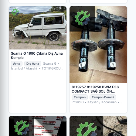
Scania G 1990 Çıkma Dış Ayna
Komple
Ayna
Dış Ayna
Scania G
•
İstanbul / Ataşehir
• TOTIKGROUP
L.L.C
8119257 8119258 BWM E36
COMPACT SAĞ SOL ÖN
TAMPON DEMİRİ (2. Adet)
Tampon
Tampon Demiri
Infiniti G
• Kayseri / Kocasinan
•
Sayotomotiv