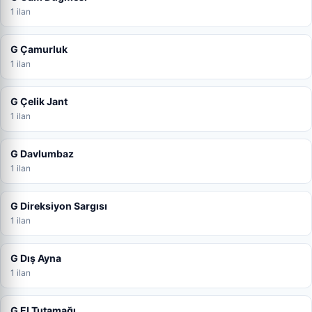
1 ilan
G Çamurluk
1 ilan
G Çelik Jant
1 ilan
G Davlumbaz
1 ilan
G Direksiyon Sargısı
1 ilan
G Dış Ayna
1 ilan
G El Tutamağı