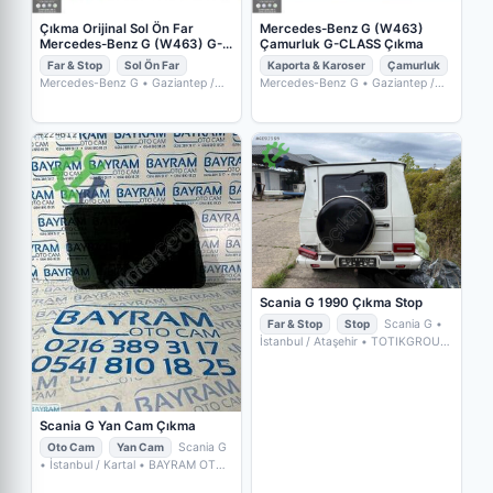
Çıkma Orijinal Sol Ön Far
Mercedes-Benz G (W463)
Mercedes-Benz G (W463) G-
Çamurluk G-CLASS Çıkma
CLASS
Far & Stop
Sol Ön Far
Kaporta & Karoser
Çamurluk
Mercedes-Benz G
• Gaziantep /
Mercedes-Benz G
• Gaziantep /
Şehitkamil
• DOĞUPAR OTOMOTİV
Şehitkamil
• DOĞUPAR OTOMOTİV
Scania G 1990 Çıkma Stop
Far & Stop
Stop
Scania G
•
İstanbul / Ataşehir
• TOTIKGROUP
L.L.C
Scania G Yan Cam Çıkma
Oto Cam
Yan Cam
Scania G
• İstanbul / Kartal
• BAYRAM OTO
CAM