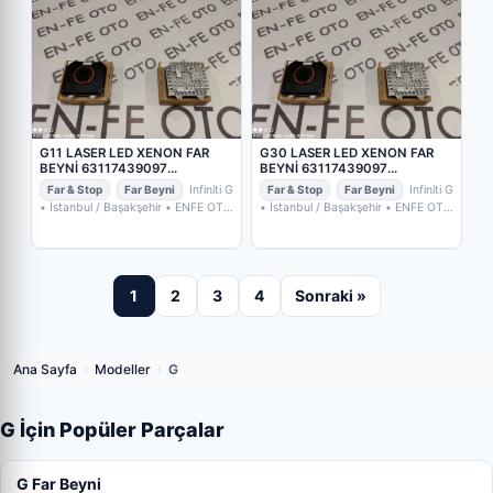
G11 LASER LED XENON FAR
G30 LASER LED XENON FAR
BEYNİ 63117439097
BEYNİ 63117439097
63117464385 7472767 3
63117464385 7472767 3
Far & Stop
Far Beyni
Infiniti G
Far & Stop
Far Beyni
Infiniti G
• İstanbul / Başakşehir
• ENFE OTO
• İstanbul / Başakşehir
• ENFE OTO
FAR TAMİRİ FAR CAMI XENON
FAR TAMİRİ FAR CAMI XENON
BEYNİ
BEYNİ
1
2
3
4
Sonraki »
Ana Sayfa
›
Modeller
›
G
G İçin Popüler Parçalar
G Far Beyni