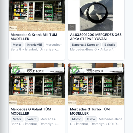
Mercedes G Krank Mili TÜM
A4638901200 MERCEDES G63
MODELLER
ARKA STEPNE YUVASI
Motor
Krank Mili
Mercedes-
Kaporta & Karoser
Bakalit
Benz G
• İstanbul / Ümraniye
•
Mercedes-Benz G
• Ankara /
GOLD ROCK YEDEKPARÇA
Yenimahalle
• PRO-PAR GRUP
OTOMOTİV
Mercedes G Volant TÜM
Mercedes G Turbo TÜM
MODELLER
MODELLER
Motor
Volant
Mercedes-
Motor
Turbo
Mercedes-Benz
Benz G
• İstanbul / Ümraniye
•
G
• İstanbul / Ümraniye
• GOLD
GOLD ROCK YEDEKPARÇA
ROCK YEDEKPARÇA