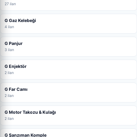
27 ilan
G Gaz Kelebeği
4 ilan
G Panjur
3 ilan
G Enjektör
2 ilan
G Far Camı
2 ilan
G Motor Takozu & Kulağı
2 ilan
G Şanzıman Komple