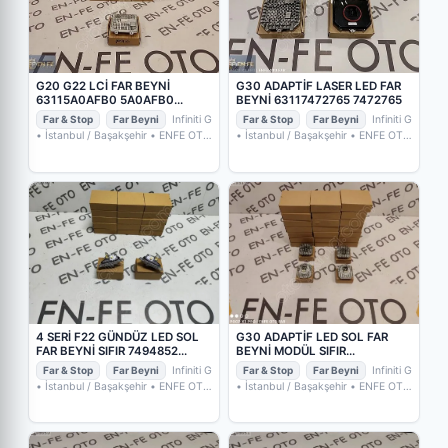
G20 G22 LCİ FAR BEYNİ
G30 ADAPTİF LASER LED FAR
63115A0AFB0 5A0AFB0
BEYNİ 63117472765 7472765
5A0AFA0 63117933362
Far & Stop
Far Beyni
Infiniti G
Far & Stop
Far Beyni
Infiniti G
• İstanbul / Başakşehir
• ENFE OTO
• İstanbul / Başakşehir
• ENFE OTO
FAR TAMİRİ FAR CAMI XENON
FAR TAMİRİ FAR CAMI XENON
BEYNİ
BEYNİ
G30 ADAPTİF LED SOL FAR
4 SERİ F22 GÜNDÜZ LED SOL
BEYNİ MODÜL SIFIR
FAR BEYNİ SIFIR 7494852
63117214939 3
63117494852 3 (2. Adet)
Far & Stop
Far Beyni
Infiniti G
Far & Stop
Far Beyni
Infiniti G
• İstanbul / Başakşehir
• ENFE OTO
• İstanbul / Başakşehir
• ENFE OTO
FAR TAMİRİ FAR CAMI XENON
FAR TAMİRİ FAR CAMI XENON
BEYNİ
BEYNİ