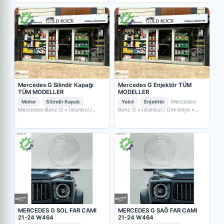
Mercedes G Silindir Kapağı
Mercedes G Enjektör TÜM
TÜM MODELLER
MODELLER
Motor
Silindir Kapak
Yakıt
Enjektör
Mercedes-
Mercedes-Benz G
• İstanbul /
Benz G
• İstanbul / Ümraniye
•
Ümraniye
• GOLD ROCK
GOLD ROCK YEDEKPARÇA
YEDEKPARÇA
MERCEDES G SOL FAR CAMI
MERCEDES G SAĞ FAR CAMI
21-24 W464
21-24 W464