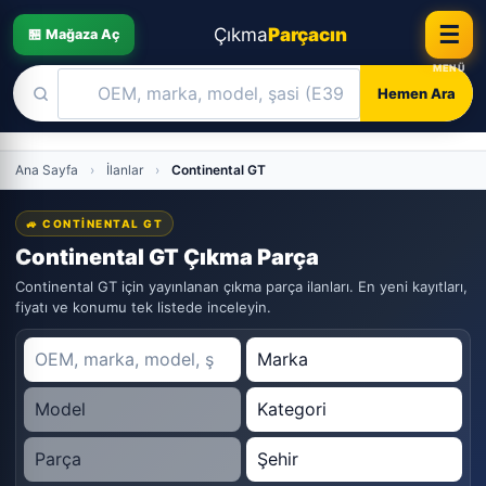
☰
Çıkma
Parçacın
🏪 Mağaza Aç
Hemen Ara
Skip
Ana Sayfa
›
İlanlar
›
Continental GT
to
content
🚙 CONTINENTAL GT
Continental GT Çıkma Parça
Continental GT için yayınlanan çıkma parça ilanları. En yeni kayıtları,
fiyatı ve konumu tek listede inceleyin.