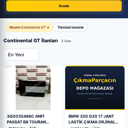
İncele
Model:
Continental GT
×
Tümünü temizle
Continental GT İlanları
2 ilan
3Q0035466C ANFİ
BMW 320 G20 17 JANT
PASSAT B8 TOURAN
LASTİK ÇIKMA ORJİNAL
TİGUAN AMFİ RADIO TEYP
SPORTLİNE – Adana Çıkma
Multimedya
Amfi