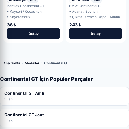
Jant & Lastik
Jant
ORJ
Parça
Bentley Continental GT
BMW Continental GT
• Kayseri / Kocasinan
• Adana / Seyhan
• Sayotomotiv
• ÇıkmaParçacın Depo - Adana
38 ₺
243 ₺
Detay
Detay
Ana Sayfa
›
Modeller
›
Continental GT
Continental GT İçin Popüler Parçalar
Continental GT Amfi
1 ilan
Continental GT Jant
1 ilan