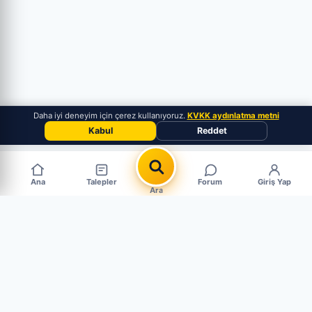
Daha iyi deneyim için çerez kullanıyoruz.
KVKK aydınlatma metni
Kabul
Reddet
Ana
Talepler
Forum
Giriş Yap
Ara
Popüler Çıkma Parça Aramaları