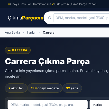
Onaylı Satıcılar · Komisyonsuz
Türkiye'nin Çıkma Parça Pazarı
Çıkma
Parçacın
Skip
Ana Sayfa
›
İlanlar
›
Carrera
to
content
🚙 CARRERA
Carrera Çıkma Parça
Carrera için yayınlanan çıkma parça ilanları. En yeni kayıtları
inceleyin.
7
aktif ilan
199
onaylı mağaza
32
şehir