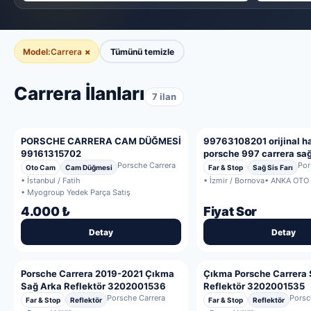
Model:
Carrera
×
Tümünü temizle
Carrera İlanları
7 ilan
PORSCHE CARRERA CAM DÜĞMESİ
99763108201 orijinal h
99161315702
porsche 997 carrera sağ 
Porsche Carrera
Por
Oto Cam
Cam Düğmesi
Far & Stop
Sağ Sis Farı
• İstanbul / Fatih
• İzmir / Bornova
• ANKA OTO
• Myogroup Yedek Parça Satış
4.000 ₺
Fiyat Sor
Detay
Detay
Porsche Carrera 2019-2021 Çıkma
Çıkma Porsche Carrera 
Sağ Arka Reflektör 3202001536
Reflektör 3202001535
Porsche Carrera
Porsc
Far & Stop
Reflektör
Far & Stop
Reflektör