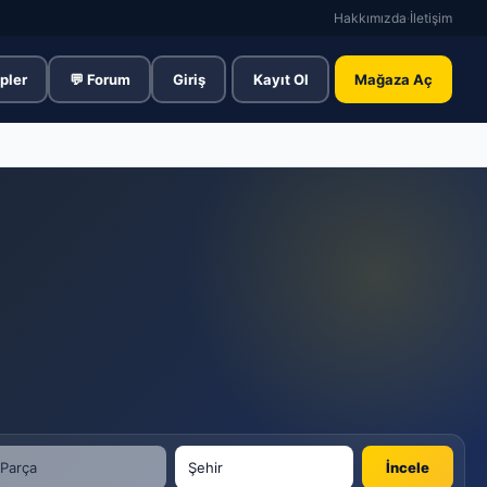
Hakkımızda
·
İletişim
pler
💬 Forum
Giriş
Kayıt Ol
Mağaza Aç
İncele