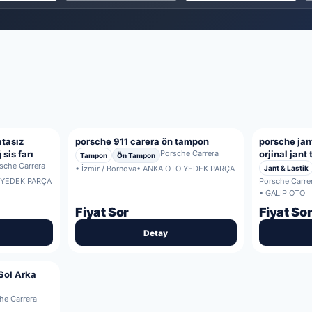
atasız
porsche 911 carera ön tampon
porsche jan
sis farı
Porsche Carrera
orjinal jant
Tampon
Ön Tampon
sche Carrera
• İzmir / Bornova
• ANKA OTO YEDEK PARÇA
Jant & Lastik
 YEDEK PARÇA
Porsche Carre
• GALİP OTO
Fiyat Sor
Fiyat So
Detay
Sol Arka
he Carrera