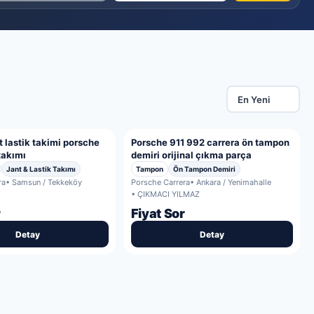
t lastik takimi porsche
Porsche 911 992 carrera ön tampon
 takımı
demiri orijinal çıkma parça
Jant & Lastik Takımı
Tampon
Ön Tampon Demiri
ra
• Samsun / Tekkeköy
Porsche Carrera
• Ankara / Yenimahalle
• ÇIKMACI YILMAZ
r
Fiyat Sor
Detay
Detay