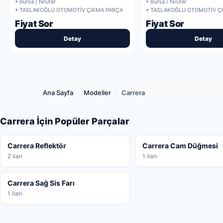
• Bursa / Nilüfer
• Bursa / Nilüfer
• TASLAKOĞLU OTOMOTİV ÇIKMA PARÇA
• TASLAKOĞLU OTOMOTİV Ç
Fiyat Sor
Fiyat Sor
Detay
Detay
Ana Sayfa
›
Modeller
›
Carrera
Carrera İçin Popüler Parçalar
Carrera Reflektör
Carrera Cam Düğmesi
2 ilan
1 ilan
Carrera Sağ Sis Farı
1 ilan