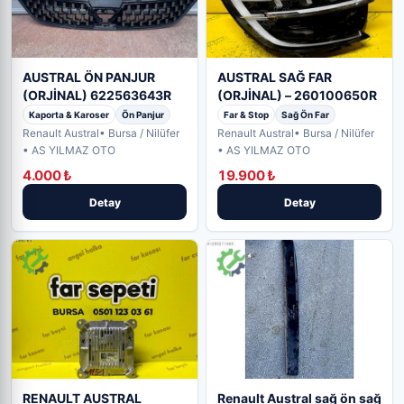
AUSTRAL ÖN PANJUR
AUSTRAL SAĞ FAR
(ORJİNAL) 622563643R
(ORJİNAL) – 260100650R
Kaporta & Karoser
Ön Panjur
Far & Stop
Sağ Ön Far
Renault Austral
• Bursa / Nilüfer
Renault Austral
• Bursa / Nilüfer
• AS YILMAZ OTO
• AS YILMAZ OTO
4.000 ₺
19.900 ₺
Detay
Detay
RENAULT AUSTRAL
Renault Austral sağ ön sağ