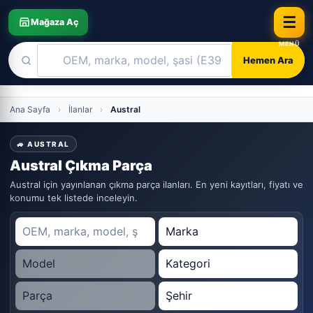
☰
Çıkma
Parçacın
Mağaza Aç
Hemen Ara
Skip
Ana Sayfa
›
İlanlar
›
Austral
to
content
🚙 AUSTRAL
Austral Çıkma Parça
Austral için yayınlanan çıkma parça ilanları. En yeni kayıtları, fiyatı ve
konumu tek listede inceleyin.