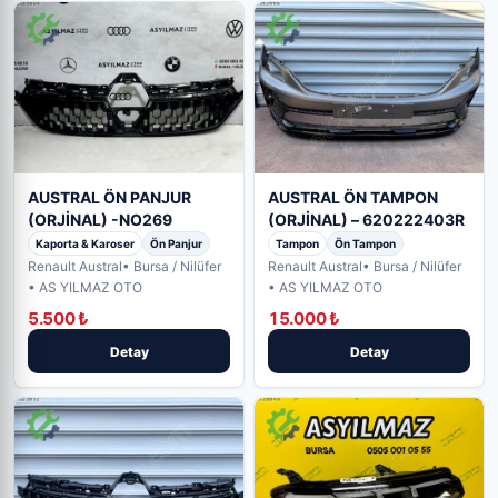
AUSTRAL ÖN PANJUR
AUSTRAL ÖN TAMPON
(ORJİNAL) -NO269
(ORJİNAL) – 620222403R
Kaporta & Karoser
Ön Panjur
Tampon
Ön Tampon
Renault Austral
• Bursa / Nilüfer
Renault Austral
• Bursa / Nilüfer
• AS YILMAZ OTO
• AS YILMAZ OTO
5.500 ₺
15.000 ₺
Detay
Detay