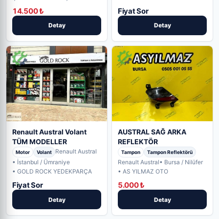
14.500 ₺
Fiyat Sor
Detay
Detay
AUSTRAL SAĞ ARKA
Renault Austral Volant
REFLEKTÖR
TÜM MODELLER
Renault Austral
Tampon
Tampon Reflektörü
Motor
Volant
Renault Austral
• Bursa / Nilüfer
• İstanbul / Ümraniye
• AS YILMAZ OTO
• GOLD ROCK YEDEKPARÇA
Fiyat Sor
5.000 ₺
Detay
Detay