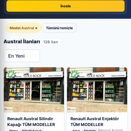
İncele
Model:
Austral
×
Tümünü temizle
Austral İlanları
128 ilan
Renault Austral Silindir
Renault Austral Enjektör
Kapağı TÜM MODELLER
TÜM MODELLER
Renault Austral
Motor
Silindir Kapak
Yakıt
Enjektör