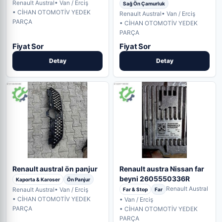
Renault Austral
• Van / Erciş
Sağ Ön Çamurluk
• CİHAN OTOMOTİV YEDEK
Renault Austral
• Van / Erciş
PARÇA
• CİHAN OTOMOTİV YEDEK
PARÇA
Fiyat Sor
Fiyat Sor
Detay
Detay
Renault austral ön panjur
Renault austra Nissan far
beyni 2605550336R
Kaporta & Karoser
Ön Panjur
Renault Austral
Renault Austral
• Van / Erciş
Far & Stop
Far
• CİHAN OTOMOTİV YEDEK
• Van / Erciş
PARÇA
• CİHAN OTOMOTİV YEDEK
PARÇA