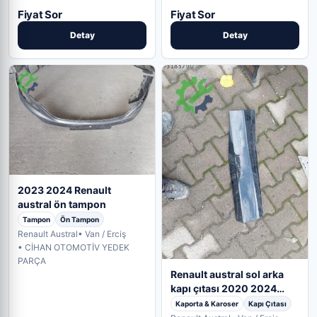
Fiyat Sor
Fiyat Sor
Detay
Detay
2023 2024 Renault
austral ön tampon
Tampon
Ön Tampon
Renault Austral
• Van / Erciş
• CİHAN OTOMOTİV YEDEK
PARÇA
Renault austral sol arka
kapı çıtası 2020 2024
arası
Kaporta & Karoser
Kapı Çıtası