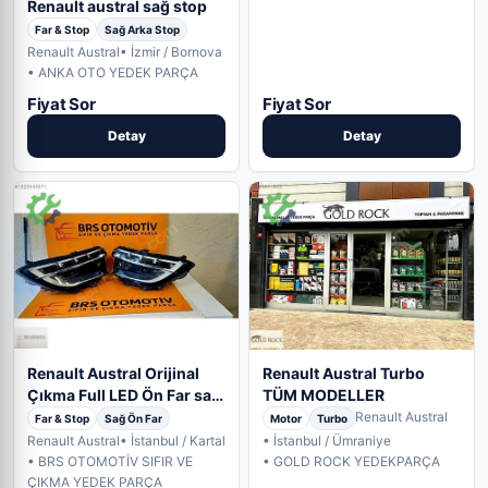
Renault austral sağ stop
Far & Stop
Sağ Arka Stop
Renault Austral
• İzmir / Bornova
• ANKA OTO YEDEK PARÇA
Fiyat Sor
Fiyat Sor
Detay
Detay
Renault Austral Orijinal
Renault Austral Turbo
Çıkma Full LED Ön Far sağ
TÜM MODELLER
sol
Renault Austral
Far & Stop
Sağ Ön Far
Motor
Turbo
Renault Austral
• İstanbul / Kartal
• İstanbul / Ümraniye
• BRS OTOMOTİV SIFIR VE
• GOLD ROCK YEDEKPARÇA
ÇIKMA YEDEK PARÇA