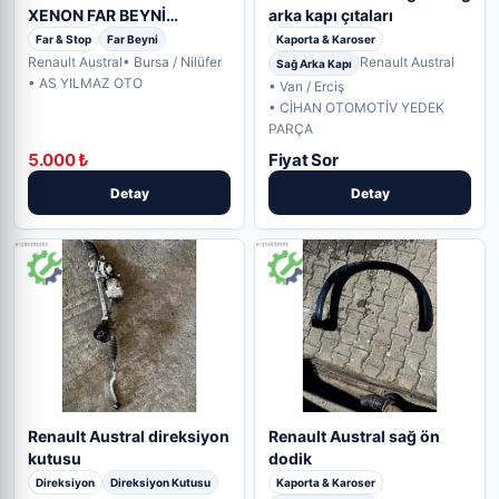
XENON FAR BEYNİ
arka kapı çıtaları
(ORJİNAL) 260559754R
Far & Stop
Far Beyni
Kaporta & Karoser
Renault Austral
• Bursa / Nilüfer
Renault Austral
Sağ Arka Kapı
• AS YILMAZ OTO
• Van / Erciş
• CİHAN OTOMOTİV YEDEK
PARÇA
5.000 ₺
Fiyat Sor
Detay
Detay
Renault Austral direksiyon
Renault Austral sağ ön
kutusu
dodik
Direksiyon
Direksiyon Kutusu
Kaporta & Karoser