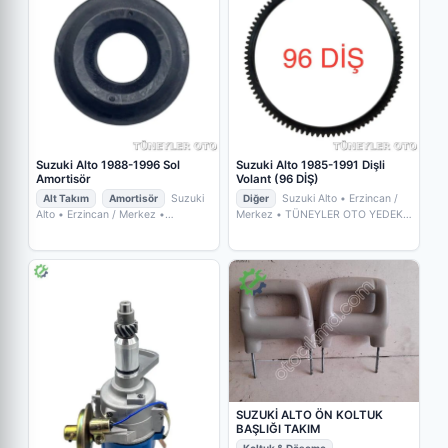
Suzuki Alto 1988-1996 Sol
Suzuki Alto 1985-1991 Dişli
Amortisör
Volant (96 DİŞ)
Alt Takım
Amortisör
Suzuki
Diğer
Suzuki Alto
• Erzincan /
Alto
• Erzincan / Merkez
•
Merkez
• TÜNEYLER OTO YEDEK
TÜNEYLER OTO YEDEK PARÇA
PARÇA
SUZUKİ ALTO ÖN KOLTUK
BAŞLIĞI TAKIM