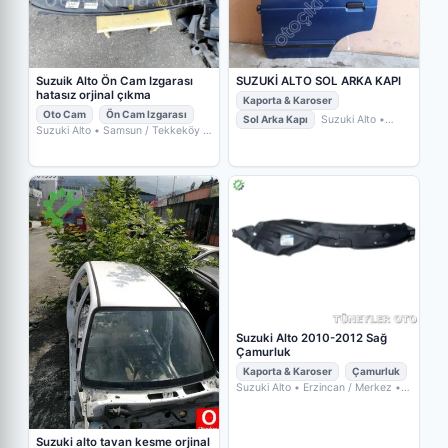
SUZUKİ ALTO SOL ARKA KAPI
Suzuik Alto Ön Cam Izgarası
hatasız orjinal çıkma
Kaporta & Karoser
Oto Cam
Ön Cam Izgarası
Sol Arka Kapı
Suzuki Alto
•
Suzuki Alto
• Samsun / Tekkeköy
•
Bursa / Nilüfer
• İKİZLER OTO
GALİP OTO
ÇIKMA YEDEK PARÇA
Suzuki Alto 2010-2012 Sağ
Çamurluk
Kaporta & Karoser
Çamurluk
Suzuki Alto
• Erzincan / Merkez
•
TÜNEYLER OTO YEDEK PARÇA
Suzuki alto tavan kesme orjinal