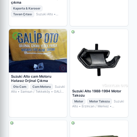
çıkma
Kaporta & Karoser
Tavan Çıtası
Suzuki Alto
•
Samsun / Tekkeköy
• GALİP OTO
Suzuki Alto cam Motoru
Hatasız Orjinal Çıkma
Oto Cam
Cam Motoru
Suzuki
Suzuki Alto 1988-1994 Motor
Alto
• Samsun / Tekkeköy
• GALİP
Takozu
OTO
Motor
Motor Takozu
Suzuki
Alto
• Erzincan / Merkez
•
TÜNEYLER OTO YEDEK PARÇA