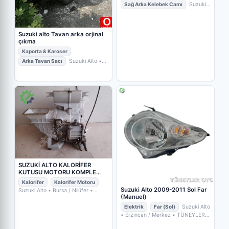
Sağ Arka Kelebek Camı
Suzuki
Alto
• Bursa / Nilüfer
• İKİZLER
OTO ÇIKMA YEDEK PARÇA
Suzuki alto Tavan arka orjinal
çıkma
Kaporta & Karoser
Arka Tavan Sacı
Suzuki Alto
•
Samsun / Tekkeköy
• GALİP OTO
SUZUKİ ALTO KALORİFER
KUTUSU MOTORU KOMPLE
HATASI
Kalorifer
Kalorifer Motoru
Suzuki Alto 2009-2011 Sol Far
Suzuki Alto
• Bursa / Nilüfer
•
(Manuel)
İKİZLER OTO ÇIKMA YEDEK
PARÇA
Elektrik
Far (Sol)
Suzuki Alto
• Erzincan / Merkez
• TÜNEYLER
OTO YEDEK PARÇA