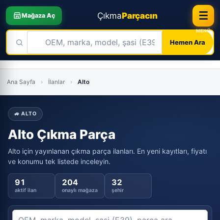
☰
Çıkma
Parçacın
Mağaza Aç
Hemen Ara
Skip
to
Ana Sayfa
›
İlanlar
›
Alto
content
🚙 ALTO
Alto Çıkma Parça
Alto için yayınlanan çıkma parça ilanları. En yeni kayıtları, fiyatı
ve konumu tek listede inceleyin.
91
204
32
aktif ilan
onaylı mağaza
şehir