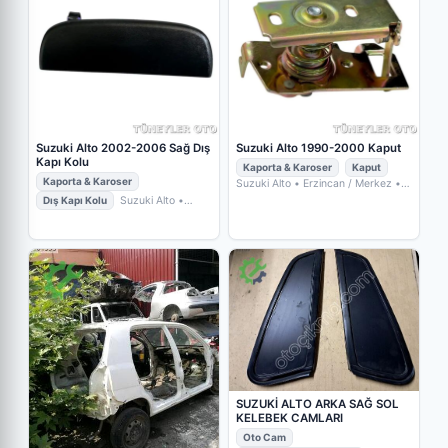
Suzuki Alto 2002-2006 Sağ Dış
Suzuki Alto 1990-2000 Kaput
Kapı Kolu
Kaporta & Karoser
Kaput
Kaporta & Karoser
Suzuki Alto
• Erzincan / Merkez
•
TÜNEYLER OTO YEDEK PARÇA
Dış Kapı Kolu
Suzuki Alto
•
Erzincan / Merkez
• TÜNEYLER
OTO YEDEK PARÇA
SUZUKİ ALTO ARKA SAĞ SOL
KELEBEK CAMLARI
Oto Cam