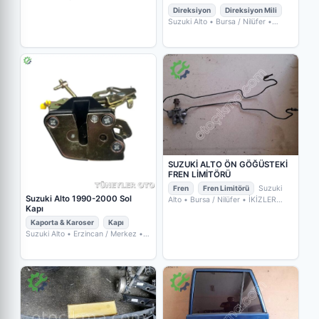
OTO ÇIKMA YEDEK PARÇA
Direksiyon
Direksiyon Mili
Suzuki Alto
• Bursa / Nilüfer
•
İKİZLER OTO ÇIKMA YEDEK
PARÇA
SUZUKİ ALTO ÖN GÖĞÜSTEKİ
FREN LİMİTÖRÜ
Fren
Fren Limitörü
Suzuki
Suzuki Alto 1990-2000 Sol
Alto
• Bursa / Nilüfer
• İKİZLER
Kapı
OTO ÇIKMA YEDEK PARÇA
Kaporta & Karoser
Kapı
Suzuki Alto
• Erzincan / Merkez
•
TÜNEYLER OTO YEDEK PARÇA