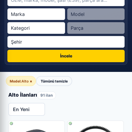
İncele
Model:
Alto
×
Tümünü temizle
Alto İlanları
91 ilan