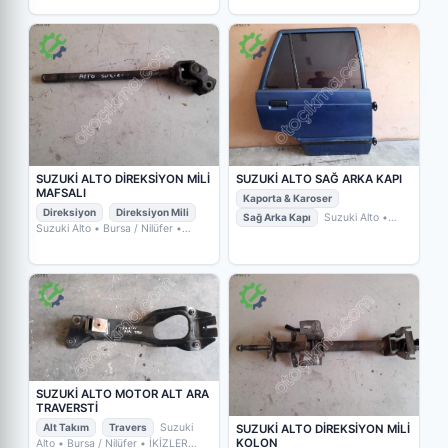
SUZUKİ ALTO DİREKSİYON MİLİ
SUZUKİ ALTO SAĞ ARKA KAPI
MAFSALI
Kaporta & Karoser
Direksiyon
Direksiyon Mili
Sağ Arka Kapı
Suzuki Alto
•
Suzuki Alto
• Bursa / Nilüfer
•
Bursa / Nilüfer
• İKİZLER OTO
İKİZLER OTO ÇIKMA YEDEK
ÇIKMA YEDEK PARÇA
PARÇA
SUZUKİ ALTO MOTOR ALT ARA
TRAVERSTİ
Alt Takım
Travers
Suzuki
SUZUKİ ALTO DİREKSİYON MİLİ
KOLON
Alto
• Bursa / Nilüfer
• İKİZLER