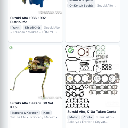
Koltuk & Döşeme
Ön Koltuk Başlığı
Suzuki Alto
•
Bursa / Nilüfer
• İKİZLER OTO
ÇIKMA YEDEK PARÇA
Suzuki Alto 1986-1992
Distribütör
Yakıt
Distribütör
Suzuki Alto
• Erzincan / Merkez
• TÜNEYLER
OTO YEDEK PARÇA
Suzuki Alto 1990-2000 Sol
Kapı
Suzuki Alto, K10a Takım Conta
Kaporta & Karoser
Kapı
Suzuki Alto
• Erzincan / Merkez
•
Motor
Conta
Suzuki Alto
•
TÜNEYLER OTO YEDEK PARÇA
Sakarya / Erenler
• Seyyar
Parçacım