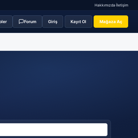
Hakkımızda
·
İletişim
pler
Forum
Giriş
Kayıt Ol
Mağaza Aç