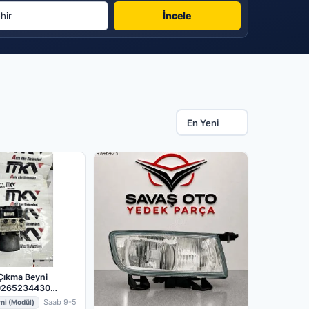
İncele
Çıkma Beyni
0265234430
Saab 9-5
ni (Modül)