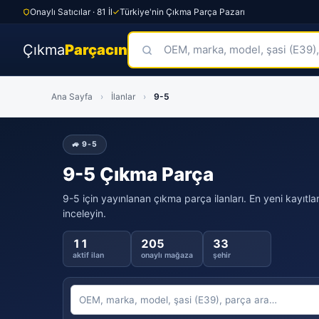
Onaylı Satıcılar · 81 İl
Türkiye'nin Çıkma Parça Pazarı
Çıkma
Parçacın
Skip
Ana Sayfa
›
İlanlar
›
9-5
to
content
🚙 9-5
9-5 Çıkma Parça
9-5 için yayınlanan çıkma parça ilanları. En yeni kayıtlar
inceleyin.
11
205
33
aktif ilan
onaylı mağaza
şehir