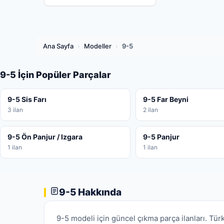
Ana Sayfa
›
Modeller
›
9-5
9-5 İçin Popüler Parçalar
9-5 Sis Farı
9-5 Far Beyni
3 ilan
2 ilan
9-5 Ön Panjur / Izgara
9-5 Panjur
1 ilan
1 ilan
9-5 Hakkında
9-5 modeli için güncel çıkma parça ilanları. Türk