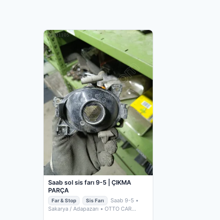
Saab sol sis farı 9-5 | ÇIKMA
PARÇA
Saab 9-5
•
Far & Stop
Sis Farı
Sakarya / Adapazarı
• OTTO CAR
ÇIKMA PARÇA