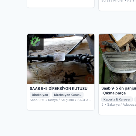
Bursa / Nilüfer
• AS Y
ÇIKMA YEDEK PARÇA
Saab 9-5 ön panju
SAAB 9-5 DİREKSİYON KUTUSU
-Çıkma parça
Direksiyon
Direksiyon Kutusu
Kaporta & Karoser
Saab 9-5
• Konya / Selçuklu
• SAĞLAM
OTOMOTİV ÇIKMA YEDEK PARÇA
5
• Sakarya / Adapaza
ÇIKMA PARÇA