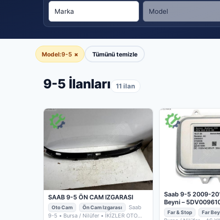
Model:
9-5
×
Tümünü temizle
9-5 İlanları
11 ilan
Saab 9-5 2009-20
SAAB 9-5 ÖN CAM IZGARASI
Beyni – 5DV00961
Saab
Oto Cam
Ön Cam Izgarası
Far & Stop
Far Bey
9-5
• Bursa / Nilüfer
• İKİZLER OTO