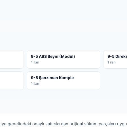
9-5 ABS Beyni (Modül)
9-5 Direk
1 ilan
1 ilan
9-5 Şanzıman Komple
1 ilan
iye genelindeki onaylı satıcılardan orijinal söküm parçaları uygu