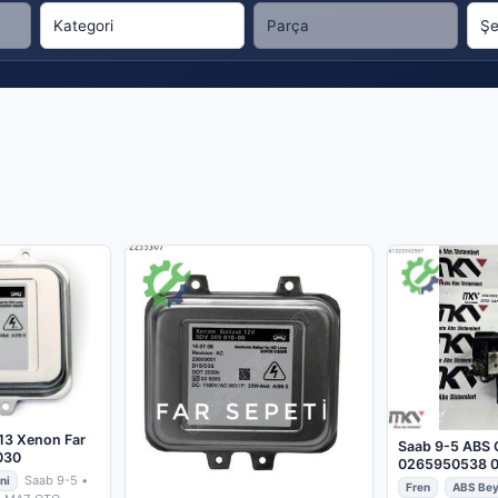
13 Xenon Far
Saab 9-5 ABS 
030
0265950538 
Saab 9-5
•
12757280
ni
Fren
ABS Bey