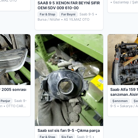
ILMAZ OTO
• Gaziantep / Şa
SAAB 9 5 XENON FAR BEYNİ SIFIR
ABS SİSTEMLERİ
OEM:5DV 009 610-00
Saab 9-5
•
Far & Stop
Far Beyni
Bursa / Nilüfer
• AS YILMAZ OTO
r 2005 sonrası
Saab Alfa 159 
sanzıman.Aisi
ileri -Çıkma pa
Saab 9-
Panjur
Şanzıman
Şa
SANZIMAN.AIS
rı
• OTTO CAR
9-5
• Sakarya / 
ÇIKMA PARÇA
Saab sol sis farı 9-5 -Çıkma parça
Saab 9-5
•
Far & Stop
Sis Farı