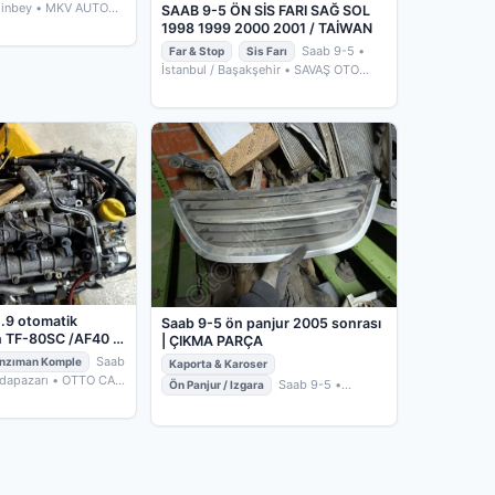
hinbey
• MKV AUTO
SAAB 9-5 ÖN SİS FARI SAĞ SOL
1998 1999 2000 2001 / TAİWAN
Saab 9-5
•
Far & Stop
Sis Farı
İstanbul / Başakşehir
• SAVAŞ OTO
YEDEK PARÇA
1.9 otomatik
Saab 9-5 ön panjur 2005 sonrası
n TF-80SC /AF40 6
| ÇIKMA PARÇA
rça | OEM
Saab
nzıman Komple
Kaporta & Karoser
IN
Adapazarı
• OTTO CAR
Saab 9-5
•
Ön Panjur / Izgara
Sakarya / Adapazarı
• OTTO CAR
ÇIKMA PARÇA