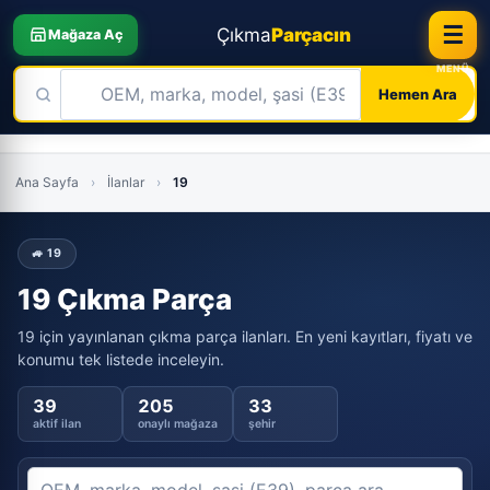
☰
Çıkma
Parçacın
Mağaza Aç
Hemen Ara
Skip
to
Ana Sayfa
›
İlanlar
›
19
content
🚙 19
19 Çıkma Parça
19 için yayınlanan çıkma parça ilanları. En yeni kayıtları, fiyatı ve
konumu tek listede inceleyin.
39
205
33
aktif ilan
onaylı mağaza
şehir