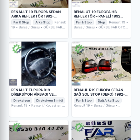
RENAULT 19 EUROPA SEDAN
RENALUT 19 EUROPA HB
ARKA REFLEKTÖR 1992-
REFLEKTÖR – PANELİ 1992
SONRASI
İTHAL
Far & Stop
Arka Stop
Renault
Far & Stop
Stop
Renault 19
•
19
• Bursa / Gürsu
• GÜRSU FAR
Bursa / Gürsu
• GÜRSU FAR OTO
OTO YEDEK PARÇA
YEDEK PARÇA
RENAULT EUROPA R19
RENAUL R19 EUROPA SEDAN
DİREKSİYON AİRBAGI VE
SAĞ SOL STOP (DEPO) 1992-
DİREKSİYON SİMİDİ
SONRASI
Direksiyon
Direksiyon Simidi
Far & Stop
Sağ Arka Stop
Renault 19
• Kayseri / Kocasinan
•
Renault 19
• Bursa / Gürsu
•
BMW-LAND PLAZA MURAT METİN
GÜRSU FAR OTO YEDEK PARÇA
OTOMOTİV