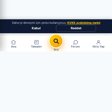
Daha iyi deneyim için çerez kullanıyoruz.
KVKK aydınlatma metni
Kabul
Reddet
Ana
Talepler
Forum
Giriş Yap
Ara
Popüler Çıkma Parça Aramaları
MARKALAR
PARÇALAR
BMW Çıkma Parça
Motor Çıkma