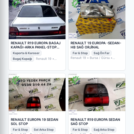
RENAULT R19 EUROPA BAGAJ
RENAULT 19 EUROPA -SEDAN-
KAPAĞI-ARKA PANEL-STOP
HB SAĞ ORJİNAL
TAKIMI
Kaporta & Karoser
Far & Stop
Sağ Ön Far
Renault 19
• Bursa / Gürsu
•
Bagaj Kapağı
Renault 19
•
GÜRSU FAR OTO YEDEK PARÇA
Kayseri / Kocasinan
• BMW-LAND
PLAZA MURAT METİN OTOMOTİV
RENAULT EUROPA 19 SEDAN
RENAULT R19 EUROPA SEDAN
SOL STOP
SAĞ STOP
Far & Stop
Sol Arka Stop
Far & Stop
Sağ Arka Stop