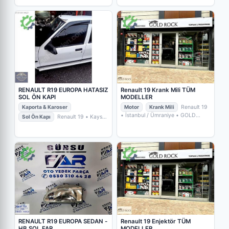
RENAULT R19 EUROPA HATASIZ
Renault 19 Krank Mili TÜM
SOL ÖN KAPI
MODELLER
Kaporta & Karoser
Motor
Krank Mili
Renault 19
• İstanbul / Ümraniye
• GOLD
Sol Ön Kapı
Renault 19
• Kayseri
ROCK YEDEKPARÇA
/ Kocasinan
• BMW-LAND PLAZA
MURAT METİN OTOMOTİV
RENAULT R19 EUROPA SEDAN -
Renault 19 Enjektör TÜM
HB SOL FAR
MODELLER