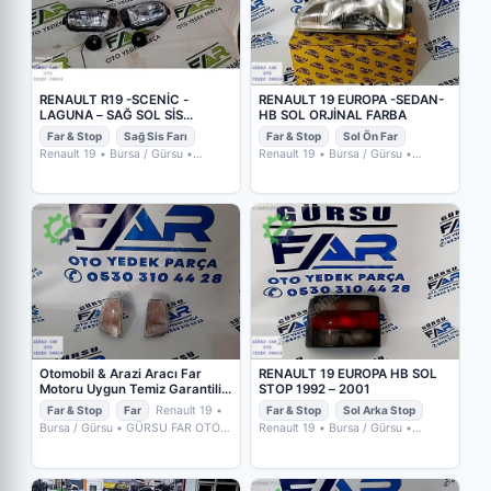
RENAULT R19 -SCENİC -
RENAULT 19 EUROPA -SEDAN-
LAGUNA – SAĞ SOL SİS
HB SOL ORJİNAL FARBA
YUMURTA TİP
Far & Stop
Sağ Sis Farı
Far & Stop
Sol Ön Far
Renault 19
• Bursa / Gürsu
•
Renault 19
• Bursa / Gürsu
•
GÜRSU FAR OTO YEDEK PARÇA
GÜRSU FAR OTO YEDEK PARÇA
Otomobil & Arazi Aracı Far
RENAULT 19 EUROPA HB SOL
Motoru Uygun Temiz Garantili
STOP 1992 – 2001
Herth Buss Opel
Far & Stop
Far
Renault 19
•
Far & Stop
Sol Arka Stop
Bursa / Gürsu
• GÜRSU FAR OTO
Renault 19
• Bursa / Gürsu
•
YEDEK PARÇA
GÜRSU FAR OTO YEDEK PARÇA