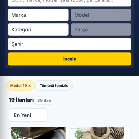
İncele
Model:
19
×
Tümünü temizle
19 İlanları
39 ilan