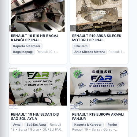
RENAULT 19 R19 HB BAGAJ
RENAULT R19 ARKA SİLECEK
KAPAĞI ORJİNAL
MOTORU ORJİNAL
Kaporta & Karoser
Oto Cam
Bagaj Kapağı
Renault 19
•
Arka Silecek Motoru
Renault 19
Kocaeli / İzmit
• BAYRAMLAR OTO
• Kocaeli / İzmit
• BAYRAMLAR
GERİ DÖNÜŞÜM
OTO GERİ DÖNÜŞÜM
RENAULT 19 HB/ SEDAN DIŞ
RENAULT R19 EUROPA ARMALI
SAĞ SOL AYNA
PANJUR
Ayna
Sağ Dış Ayna
Renault
Kaporta & Karoser
Panjur
19
• Bursa / Gürsu
• GÜRSU FAR
Renault 19
• Bursa / Gürsu
•
OTO YEDEK PARÇA
GÜRSU FAR OTO YEDEK PARÇA