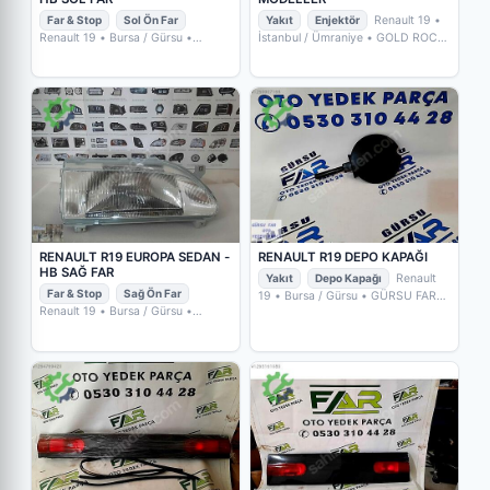
Far & Stop
Sol Ön Far
Yakıt
Enjektör
Renault 19
•
Renault 19
• Bursa / Gürsu
•
İstanbul / Ümraniye
• GOLD ROCK
GÜRSU FAR OTO YEDEK PARÇA
YEDEKPARÇA
RENAULT R19 EUROPA SEDAN -
RENAULT R19 DEPO KAPAĞI
HB SAĞ FAR
Yakıt
Depo Kapağı
Renault
Far & Stop
Sağ Ön Far
19
• Bursa / Gürsu
• GÜRSU FAR
OTO YEDEK PARÇA
Renault 19
• Bursa / Gürsu
•
GÜRSU FAR OTO YEDEK PARÇA