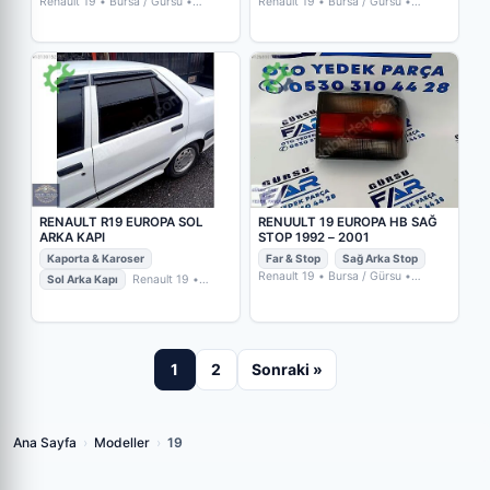
Renault 19
• Bursa / Gürsu
•
Renault 19
• Bursa / Gürsu
•
GÜRSU FAR OTO YEDEK PARÇA
GÜRSU FAR OTO YEDEK PARÇA
RENAULT R19 EUROPA SOL
RENUULT 19 EUROPA HB SAĞ
ARKA KAPI
STOP 1992 – 2001
Kaporta & Karoser
Far & Stop
Sağ Arka Stop
Renault 19
• Bursa / Gürsu
•
Sol Arka Kapı
Renault 19
•
GÜRSU FAR OTO YEDEK PARÇA
Kayseri / Kocasinan
• BMW-LAND
PLAZA MURAT METİN OTOMOTİV
1
2
Sonraki »
Ana Sayfa
›
Modeller
›
19