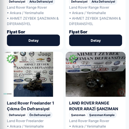
ARKA DEFRANSİYEL
ARKA DEFRANSİYEL
Defransiyel
Arka Defransiyel
Defransiyel
Arka Defransiyel
Land Rover Range Rover
Land Rover Range Rover
• Ankara / Yenimahalle
• Ankara / Yenimahalle
• AHMET ZEYBEK ŞANZIMAN &
• AHMET ZEYBEK ŞANZIMAN &
DİFERANSİYEL
DİFERANSİYEL
Fiyat Sor
Fiyat Sor
Detay
Detay
LAND ROVER RANGE
Land Rover Freelander 1
ROVER ARAZİ ŞANZIMAN
Çıkma Ön Defransiyel
Şanzıman
Şanzıman Komple
Defransiyel
Ön Defransiyel
Land Rover Range Rover
Land Rover Freelander
• Ankara / Yenimahalle
• Ankara / Yenimahalle