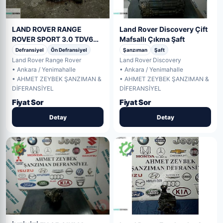
LAND ROVER RANGE
Land Rover Discovery Çift
ROVER SPORT 3.0 TDV6
Mafsallı Çıkma Şaft
ÇIKMA ÖN DEFRANSİYE
Defransiyel
Ön Defransiyel
Şanzıman
Şaft
Land Rover Range Rover
Land Rover Discovery
• Ankara / Yenimahalle
• Ankara / Yenimahalle
• AHMET ZEYBEK ŞANZIMAN &
• AHMET ZEYBEK ŞANZIMAN &
DİFERANSİYEL
DİFERANSİYEL
Fiyat Sor
Fiyat Sor
Detay
Detay