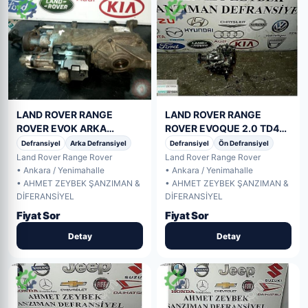
LAND ROVER RANGE
LAND ROVER RANGE
ROVER EVOK ARKA
ROVER EVOQUE 2.0 TD4
DEFRANSİYEL
ÖN DEFRANSİYEL
Defransiyel
Arka Defransiyel
Defransiyel
Ön Defransiyel
Land Rover Range Rover
Land Rover Range Rover
• Ankara / Yenimahalle
• Ankara / Yenimahalle
• AHMET ZEYBEK ŞANZIMAN &
• AHMET ZEYBEK ŞANZIMAN &
DİFERANSİYEL
DİFERANSİYEL
Fiyat Sor
Fiyat Sor
Detay
Detay