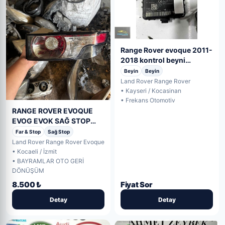
Range Rover evoque 2011-
2018 kontrol beyni
5E0760517
Beyin
Beyin
Land Rover Range Rover
• Kayseri / Kocasinan
• Frekans Otomotiv
RANGE ROVER EVOQUE
EVOG EVOK SAĞ STOP
ORJİNAL
Far & Stop
Sağ Stop
Land Rover Range Rover Evoque
• Kocaeli / İzmit
• BAYRAMLAR OTO GERİ
DÖNÜŞÜM
8.500 ₺
Fiyat Sor
Detay
Detay