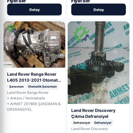
Fiyat Sor
Fiyat Sor
Detay
Detay
Land Rover Range Rover
L405 2013-2021 Otomatik
Şanzıman Ç
Şanzıman
Otomatik Şanzıman
Land Rover Range Rover
• Ankara / Yenimahalle
• AHMET ZEYBEK ŞANZIMAN &
DİFERANSİYEL
Land Rover Discovery
Çıkma Defransiyel
Defransiyel
Defransiyel
Land Rover Discovery