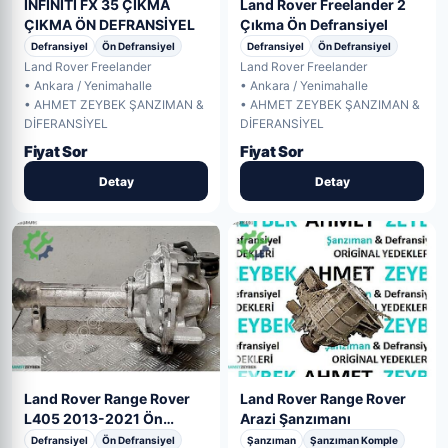
İNFİNİTİ FX 35 ÇIKMA
Land Rover Freelander 2
ÇIKMA ÖN DEFRANSİYEL
Çıkma Ön Defransiyel
Defransiyel
Ön Defransiyel
Defransiyel
Ön Defransiyel
Land Rover Freelander
Land Rover Freelander
• Ankara / Yenimahalle
• Ankara / Yenimahalle
• AHMET ZEYBEK ŞANZIMAN &
• AHMET ZEYBEK ŞANZIMAN &
DİFERANSİYEL
DİFERANSİYEL
Fiyat Sor
Fiyat Sor
Detay
Detay
Land Rover Range Rover
Land Rover Range Rover
L405 2013-2021 Ön
Arazi Şanzımanı
Defransiyel Çıkm
Defransiyel
Ön Defransiyel
Şanzıman
Şanzıman Komple