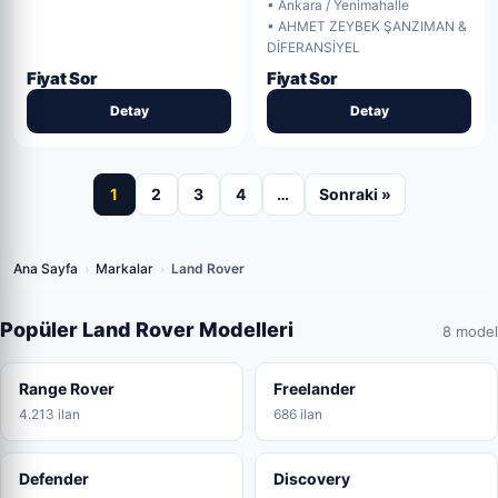
• Ankara / Yenimahalle
• AHMET ZEYBEK ŞANZIMAN &
DİFERANSİYEL
Fiyat Sor
Fiyat Sor
Detay
Detay
1
2
3
4
…
Sonraki »
Ana Sayfa
›
Markalar
›
Land Rover
Popüler Land Rover Modelleri
8 model
Range Rover
Freelander
4.213 ilan
686 ilan
Defender
Discovery