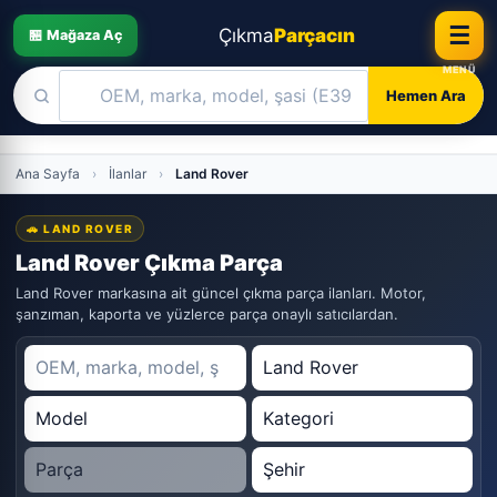
☰
Çıkma
Parçacın
🏪 Mağaza Aç
Hemen Ara
Skip
Ana Sayfa
›
İlanlar
›
Land Rover
to
content
🚗 LAND ROVER
Land Rover Çıkma Parça
Land Rover markasına ait güncel çıkma parça ilanları. Motor,
şanzıman, kaporta ve yüzlerce parça onaylı satıcılardan.