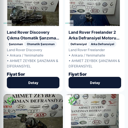
Land Rover Discovery
Land Rover Freelander 2
Çıkma Otomatik Şanzıman
Arka Defransiyel Motoru
Orijinal
Çıkma Orij
Şanzıman
Otomatik Şanzıman
Defransiyel
Arka Defransiyel
Land Rover Discovery
Land Rover Freelander
• Ankara / Yenimahalle
• Ankara / Yenimahalle
• AHMET ZEYBEK ŞANZIMAN &
• AHMET ZEYBEK ŞANZIMAN &
DİFERANSİYEL
DİFERANSİYEL
Fiyat Sor
Fiyat Sor
Detay
Detay