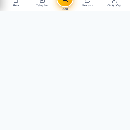
Ana
Talepler
Forum
Giriş Yap
Ara
Popüler Çıkma Parça Aramaları
MARKALAR
BMW Çıkma Parça
Mercedes Çıkma Parça
Ford Çıkma Parça
Renault Çıkma Parça
Fiat Çıkma Parça
Peugeot Çıkma Parça