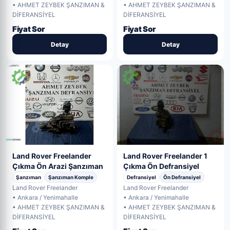
• AHMET ZEYBEK ŞANZIMAN &
• AHMET ZEYBEK ŞANZIMAN &
DİFERANSİYEL
DİFERANSİYEL
Fiyat Sor
Fiyat Sor
Detay
Detay
Land Rover Freelander 1
Land Rover Freelander
Çıkma Ön Defransiyel
Çıkma Ön Arazi Şanzıman
Defransiyel
Ön Defransiyel
Şanzıman
Şanzıman Komple
Land Rover Freelander
Land Rover Freelander
• Ankara / Yenimahalle
• Ankara / Yenimahalle
• AHMET ZEYBEK ŞANZIMAN &
• AHMET ZEYBEK ŞANZIMAN &
DİFERANSİYEL
DİFERANSİYEL