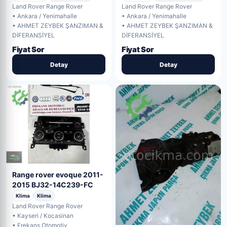
Land Rover Range Rover
Land Rover Range Rover
• Ankara / Yenimahalle
• Ankara / Yenimahalle
• AHMET ZEYBEK ŞANZIMAN &
• AHMET ZEYBEK ŞANZIMAN &
DİFERANSİYEL
DİFERANSİYEL
Fiyat Sor
Fiyat Sor
Detay
Detay
Range rover evoque 2011-
2015 BJ32-14C239-FC
Klima
Klima
Land Rover Range Rover
• Kayseri / Kocasinan
• Frekans Otomotiv