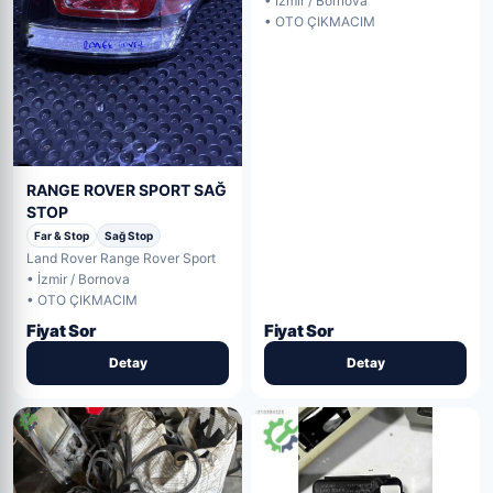
• İzmir / Bornova
• OTO ÇIKMACIM
RANGE ROVER SPORT SAĞ
STOP
Far & Stop
Sağ Stop
Land Rover Range Rover Sport
• İzmir / Bornova
• OTO ÇIKMACIM
Fiyat Sor
Fiyat Sor
Detay
Detay