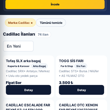
İncele
Marka:
Cadillac
×
Tümünü temizle
Cadillac İlanları
74 ilan
Tofaş SLX arka bagaj
TOGG SİS FARI
Kaporta & Karoser
Arka Bagaj
Far & Stop
Sis Farı
Cadillac SRX
• Antalya / Merkez
Cadillac STS
• Bursa / Nilüfer
• Uslu oto yedek parça
• AS YILMAZ OTO
Fiyat Sor
3.500 ₺
Detay
Detay
CADİLLAC ESCALADE FAR
CADİLLAC DTC XENON
BEYNİ 07-14 5DV 009
FAR BEYNİ 1307329115