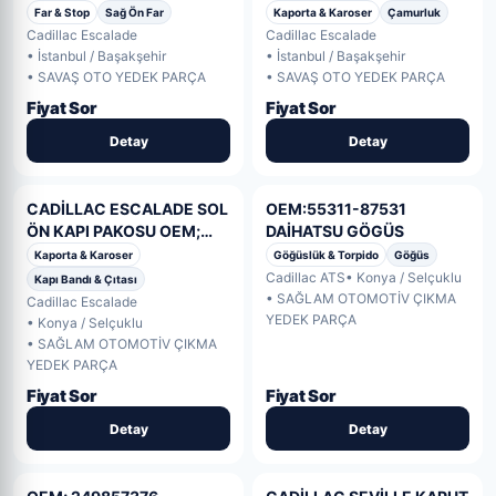
KAMPANYA
2018 2019 2020
Far & Stop
Sağ Ön Far
Kaporta & Karoser
Çamurluk
Cadillac Escalade
Cadillac Escalade
• İstanbul / Başakşehir
• İstanbul / Başakşehir
• SAVAŞ OTO YEDEK PARÇA
• SAVAŞ OTO YEDEK PARÇA
Fiyat Sor
Fiyat Sor
Detay
Detay
CADİLLAC ESCALADE SOL
OEM:55311-87531
ÖN KAPI PAKOSU OEM;
DAİHATSU GÖGÜS
FBVB-5420791
Kaporta & Karoser
Göğüslük & Torpido
Göğüs
Cadillac ATS
• Konya / Selçuklu
Kapı Bandı & Çıtası
• SAĞLAM OTOMOTİV ÇIKMA
Cadillac Escalade
YEDEK PARÇA
• Konya / Selçuklu
• SAĞLAM OTOMOTİV ÇIKMA
YEDEK PARÇA
Fiyat Sor
Fiyat Sor
Detay
Detay