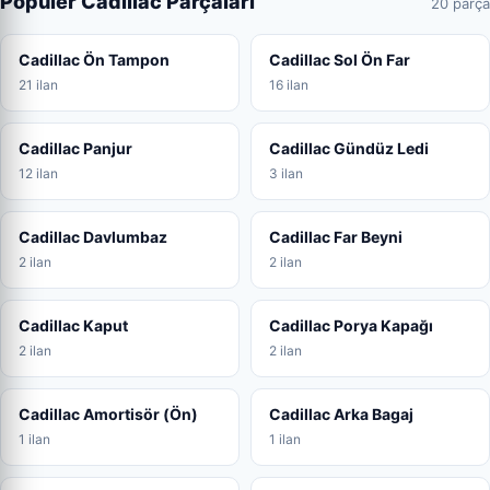
Popüler Cadillac Parçaları
20 parça
Cadillac Ön Tampon
Cadillac Sol Ön Far
21 ilan
16 ilan
Cadillac Panjur
Cadillac Gündüz Ledi
12 ilan
3 ilan
Cadillac Davlumbaz
Cadillac Far Beyni
2 ilan
2 ilan
Cadillac Kaput
Cadillac Porya Kapağı
2 ilan
2 ilan
Cadillac Amortisör (Ön)
Cadillac Arka Bagaj
1 ilan
1 ilan