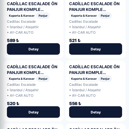
CADİLLAC ESCALADE ÖN
CADİLLAC ESCALADE ÖN
PANJUR KOMPLE
PANJUR KOMPLE
(PLATINIUM) 1.KALİTE
(PLATINIUM) 1.KALİTE
Kaporta & Karoser
Panjur
Kaporta & Karoser
Panjur
2015- (9. Adet)
2015- (8. Adet)
Cadillac Escalade
Cadillac Escalade
• İstanbul / Ataşehir
• İstanbul / Ataşehir
• AY-CAR AUTO
• AY-CAR AUTO
589 ₺
521 ₺
Detay
Detay
CADİLLAC ESCALADE ÖN
CADİLLAC ESCALADE ÖN
PANJUR KOMPLE
PANJUR KOMPLE
(PLATINIUM) 1.KALİTE
(PLATINIUM) 1.KALİTE
Kaporta & Karoser
Panjur
Kaporta & Karoser
Panjur
2015- (7. Adet)
2015- (6. Adet)
Cadillac Escalade
Cadillac Escalade
• İstanbul / Ataşehir
• İstanbul / Ataşehir
• AY-CAR AUTO
• AY-CAR AUTO
520 ₺
556 ₺
Detay
Detay