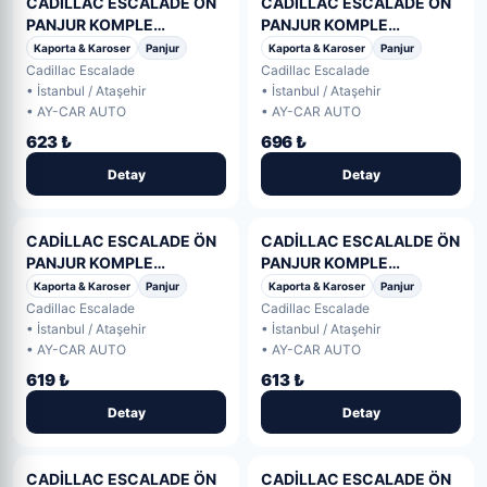
CADİLLAC ESCALADE ÖN
CADİLLAC ESCALADE ÖN
PANJUR KOMPLE
PANJUR KOMPLE
(PLATINIUM) 1.KALİTE
(PLATINIUM) 1.KALİTE
Kaporta & Karoser
Panjur
Kaporta & Karoser
Panjur
2015- (5. Adet)
2015- (4. Adet)
Cadillac Escalade
Cadillac Escalade
• İstanbul / Ataşehir
• İstanbul / Ataşehir
• AY-CAR AUTO
• AY-CAR AUTO
623 ₺
696 ₺
Detay
Detay
CADİLLAC ESCALADE ÖN
CADİLLAC ESCALALDE ÖN
PANJUR KOMPLE
PANJUR KOMPLE
(PLATINIUM) 1.KALİTE
(PLATINIUM) SIFIR! 2015-
Kaporta & Karoser
Panjur
Kaporta & Karoser
Panjur
2015- (3. Adet)
Cadillac Escalade
Cadillac Escalade
• İstanbul / Ataşehir
• İstanbul / Ataşehir
• AY-CAR AUTO
• AY-CAR AUTO
619 ₺
613 ₺
Detay
Detay
CADİLLAC ESCALADE ÖN
CADİLLAC ESCALADE ÖN