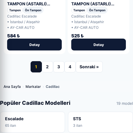
TAMPON (ASTARLI)
TAMPON (ASTARLI)
1.KALİTE İTHAL!!! 2015-
1.KALİTE İTHAL!!! 2015-
Tampon
Ön Tampon
Tampon
Ön Tampon
(12. Adet)
(11. Adet)
Cadillac Escalade
Cadillac Escalade
• İstanbul / Ataşehir
• İstanbul / Ataşehir
• AY-CAR AUTO
• AY-CAR AUTO
584 ₺
525 ₺
Detay
Detay
1
2
3
4
Sonraki »
Ana Sayfa
›
Markalar
›
Cadillac
Popüler Cadillac Modelleri
19 model
Escalade
STS
65 ilan
3 ilan