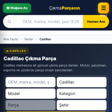
☰
Çıkma
Parçacın
🏪 Mağaza Aç
Hemen Ara
Skip
Ana Sayfa
›
İlanlar
›
Cadillac
to
content
🚗 CADILLAC
Cadillac Çıkma Parça
Cadillac markasına ait güncel çıkma parça ilanları. Motor, şanzıman,
kaporta ve yüzlerce parça onaylı satıcılardan.