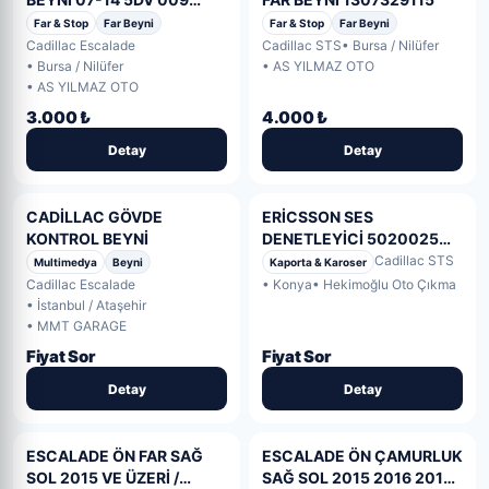
000-00
Far & Stop
Far Beyni
Far & Stop
Far Beyni
Cadillac Escalade
Cadillac STS
• Bursa / Nilüfer
• Bursa / Nilüfer
• AS YILMAZ OTO
• AS YILMAZ OTO
3.000 ₺
4.000 ₺
Detay
Detay
CADİLLAC GÖVDE
ERİCSSON SES
KONTROL BEYNİ
DENETLEYİCİ 5020025
KRY105170R3A AHİZESİZ
Cadillac STS
Multimedya
Beyni
Kaporta & Karoser
KULLA
Cadillac Escalade
• Konya
• Hekimoğlu Oto Çıkma
• İstanbul / Ataşehir
• MMT GARAGE
Fiyat Sor
Fiyat Sor
Detay
Detay
ESCALADE ÖN FAR SAĞ
ESCALADE ÖN ÇAMURLUK
SOL 2015 VE ÜZERİ /
SAĞ SOL 2015 2016 2017