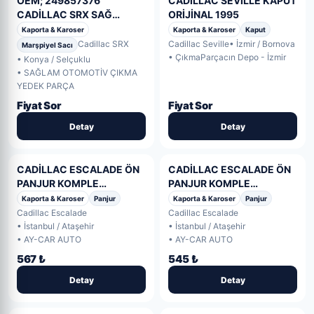
OEM; 249857376
CADİLLAC SEVİLLE KAPUT
CADİLLAC SRX SAĞ
ORİJİNAL 1995
MARŞPİYEL
Kaporta & Karoser
Kaporta & Karoser
Kaput
Cadillac SRX
Cadillac Seville
• İzmir / Bornova
Marşpiyel Sacı
• ÇıkmaParçacın Depo - İzmir
• Konya / Selçuklu
• SAĞLAM OTOMOTİV ÇIKMA
YEDEK PARÇA
Fiyat Sor
Fiyat Sor
Detay
Detay
CADİLLAC ESCALADE ÖN
CADİLLAC ESCALADE ÖN
PANJUR KOMPLE
PANJUR KOMPLE
(PLATINIUM) 1.KALİTE
(PLATINIUM) 1.KALİTE
Kaporta & Karoser
Panjur
Kaporta & Karoser
Panjur
2015- (11. Adet)
2015- (10. Adet)
Cadillac Escalade
Cadillac Escalade
• İstanbul / Ataşehir
• İstanbul / Ataşehir
• AY-CAR AUTO
• AY-CAR AUTO
567 ₺
545 ₺
Detay
Detay