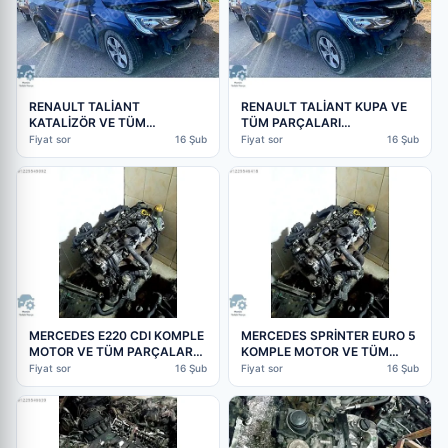
RENAULT TALİANT
RENAULT TALİANT KUPA VE
KATALİZÖR VE TÜM
TÜM PARÇALARI
PARÇALARI MEVCUTTUR |
MEVCUTTUR | ÇIKMA PARÇA
Fiyat sor
16 Şub
Fiyat sor
16 Şub
ÇIKMA PARÇA
MERCEDES E220 CDI KOMPLE
MERCEDES SPRİNTER EURO 5
MOTOR VE TÜM PARÇALAR
KOMPLE MOTOR VE TÜM
MEVCUTTUR | ÇIKMA PARÇA
PARÇALAR MEVCUTTUR |
Fiyat sor
16 Şub
Fiyat sor
16 Şub
ÇIKMA PARÇA