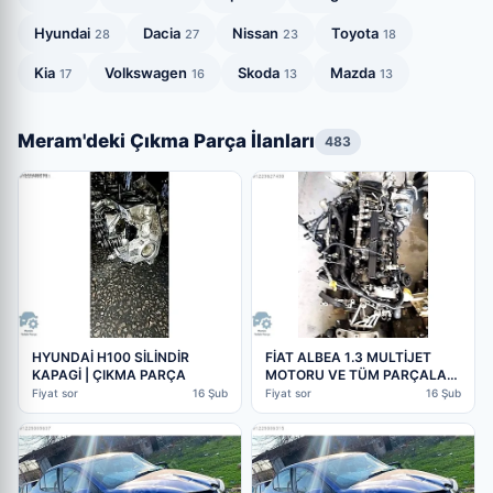
Hyundai
Dacia
Nissan
Toyota
28
27
23
18
Kia
Volkswagen
Skoda
Mazda
17
16
13
13
Meram'deki Çıkma Parça İlanları
483
HYUNDAİ H100 SİLİNDİR
FİAT ALBEA 1.3 MULTİJET
KAPAGİ | ÇIKMA PARÇA
MOTORU VE TÜM PARÇALARI
ELİMİZDE MEVCUT | ÇIKMA
Fiyat sor
16 Şub
Fiyat sor
16 Şub
PARÇA