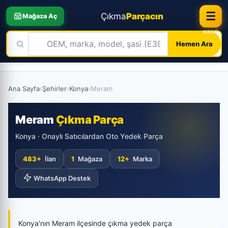
☰
Çıkma
Parçacın
Mağaza Aç
Hemen Ara
Skip
to
Ana Sayfa
›
Şehirler
›
Konya
›
Meram
content
Meram
Çıkma Parça
Konya · Onaylı Satıcılardan Oto Yedek Parça
483+
İlan
1
Mağaza
12+
Marka
WhatsApp Destek
Konya'nın Meram ilçesinde çıkma yedek parça