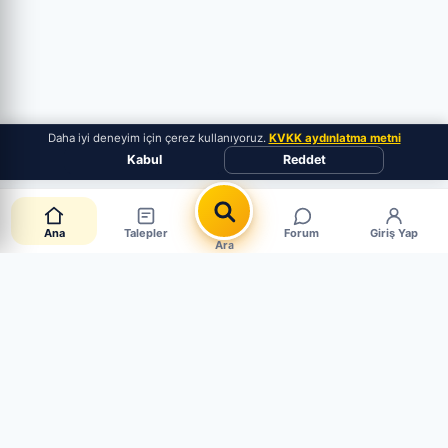
Daha iyi deneyim için çerez kullanıyoruz.
KVKK aydınlatma metni
Kabul
Reddet
Ana
Talepler
Forum
Giriş Yap
Ara