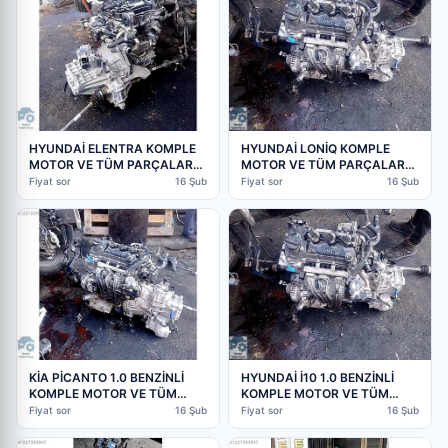
HYUNDAİ ELENTRA KOMPLE
HYUNDAİ LONİQ KOMPLE
MOTOR VE TÜM PARÇALAR
MOTOR VE TÜM PARÇALAR
MEVCUTTUR | ÇIKMA PARÇA
MEVCUTTUR | ÇIKMA PARÇA
Fiyat sor
16 Şub
Fiyat sor
16 Şub
KİA PİCANTO 1.0 BENZİNLİ
HYUNDAİ İ10 1.0 BENZİNLİ
KOMPLE MOTOR VE TÜM
KOMPLE MOTOR VE TÜM
PARÇALARI MEVCUTTUR |
PARÇALARI MEVCUTTUR |
Fiyat sor
16 Şub
Fiyat sor
16 Şub
ÇIKMA PARÇA
ÇIKMA PARÇA