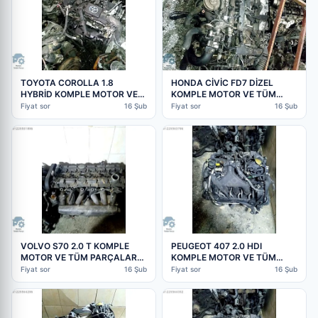
TOYOTA COROLLA 1.8
HONDA CİVİC FD7 DİZEL
HYBRİD KOMPLE MOTOR VE
KOMPLE MOTOR VE TÜM
TÜM PARÇALAR MEVCUTTUR
PARÇALAR MEVCUTTUR |
Fiyat sor
16 Şub
Fiyat sor
16 Şub
| ÇIKMA PARÇA
ÇIKMA PARÇA
VOLVO S70 2.0 T KOMPLE
PEUGEOT 407 2.0 HDI
MOTOR VE TÜM PARÇALAR
KOMPLE MOTOR VE TÜM
MEVCUTTUR | ÇIKMA PARÇA
PARÇALAR MEVCUTTUR |
Fiyat sor
16 Şub
Fiyat sor
16 Şub
ÇIKMA PARÇA