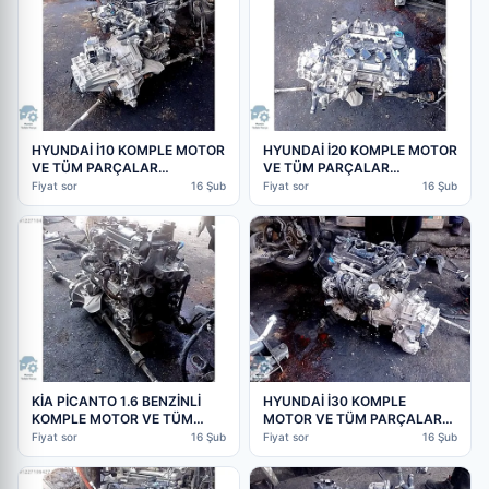
HYUNDAİ İ10 KOMPLE MOTOR
HYUNDAİ İ20 KOMPLE MOTOR
VE TÜM PARÇALAR
VE TÜM PARÇALAR
MEVCUTTUR | ÇIKMA PARÇA
MEVCUTTUR | ÇIKMA PARÇA
Fiyat sor
16 Şub
Fiyat sor
16 Şub
KİA PİCANTO 1.6 BENZİNLİ
HYUNDAİ İ30 KOMPLE
KOMPLE MOTOR VE TÜM
MOTOR VE TÜM PARÇALAR
PARÇALAR MEVCUTTUR |
MEVCUTTUR | ÇIKMA PARÇA
Fiyat sor
16 Şub
Fiyat sor
16 Şub
ÇIKMA PARÇA