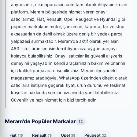
arıyorsanız, cikmaparcacin.com tam olarak ihtiyacınız olan
platform. Meram bölgesinde hizmet veren onaylı
satıcılarımız, Fiat, Renault, Opel, Peugeot ve Hyundai gibi
popüler markaların motor, şanzıman, kaporta, far ve stop
aksesuarları da dahil olmak üzere geniş bir yedek parça
yelpazesi sunmaktadır. Meram'da aktif olarak yer alan
483 listeli ürün içerisinden ihtiyacınıza uygun parçayı
kolayca bulabilirsiniz. Onaylı satıcılar ile güvenli alışveriş
deneyimi yaşayabilir, kendi araçlarınızın bakım ve onarımı
için kaliteli parçalara erişebilirsiniz. Meram ilçesindeki
mağazamız aracılığıyla, WhatsApp üzerinden direkt olarak
satıcılarla iletişime geçerek fiyat, ürün durumu ve teslimat
koşulları hakkında sorularınızı anında yanıtlatabilirsiniz.
Güvenilir ve hızlı hizmet için bizi tercih edin.
Meram'de Popüler Markalar
12
Fiat
Renault
Opel
Peugeot
115
79
35
32