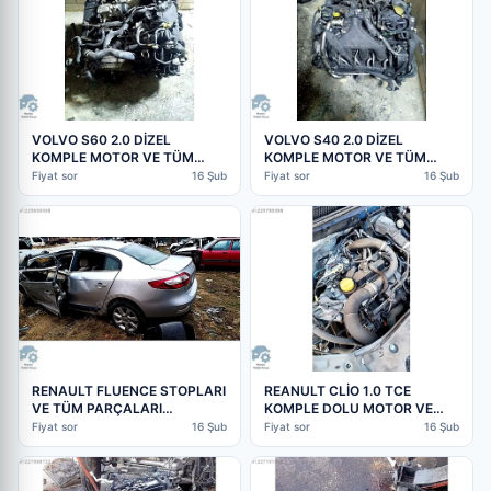
VOLVO S60 2.0 DİZEL
VOLVO S40 2.0 DİZEL
KOMPLE MOTOR VE TÜM
KOMPLE MOTOR VE TÜM
PARÇALAR MEVCUTTUR |
PARÇALAR MEVCUTTUR |
Fiyat sor
16 Şub
Fiyat sor
16 Şub
ÇIKMA PARÇA
ÇIKMA PARÇA
RENAULT FLUENCE STOPLARI
REANULT CLİO 1.0 TCE
VE TÜM PARÇALARI
KOMPLE DOLU MOTOR VE
MEVCUTTUR | ÇIKMA PARÇA
TÜM PARÇALARI MEVCUT |
Fiyat sor
16 Şub
Fiyat sor
16 Şub
ÇIKMA PARÇA