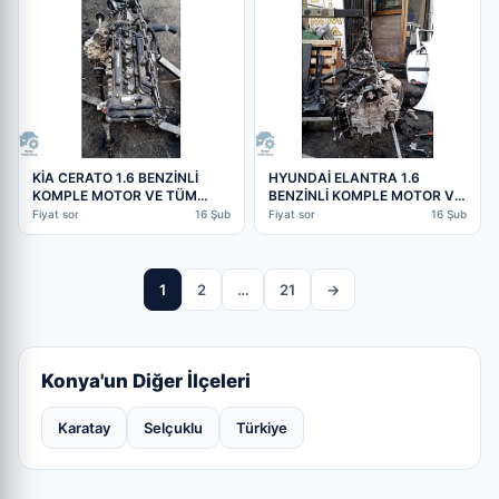
KİA CERATO 1.6 BENZİNLİ
HYUNDAİ ELANTRA 1.6
KOMPLE MOTOR VE TÜM
BENZİNLİ KOMPLE MOTOR VE
PARÇALARI MEVCUTTUR |
TÜM PARÇALAR MEVCUT |
Fiyat sor
16 Şub
Fiyat sor
16 Şub
ÇIKMA PARÇA
ÇIKMA PARÇA
1
2
…
21
→
Konya'un Diğer İlçeleri
Karatay
Selçuklu
Türkiye