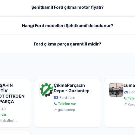
Şehitkamil Ford çıkma motor fiyatı?
Hangi Ford modelleri Şehitkamil'de bulunur?
Ford çıkma parça garantili midir?
ŞAHİN
ÇıkmaParçacın
cuma
TİV
Depo - Gaziantep
29
Ford
OT CİTROEN
63
Ford ilanı
📞 Tele
 PARÇA
📞 Telefon var
📍 Küsg
lanı
yedek p
📍 gaziaentep
 var
mahallesi
lu cadde no 35