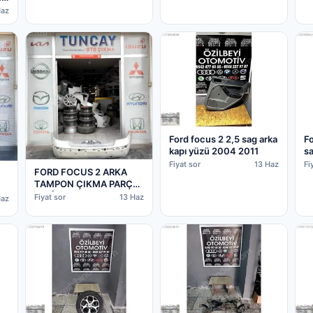
Haz
Ford focus 2 2,5 sag arka
F
kapı yüzü 2004 2011
sa
Fiyat sor
13 Haz
Fi
FORD FOCUS 2 ARKA
TAMPON ÇIKMA PARÇA
ORJİNAL
L
Fiyat sor
13 Haz
Haz