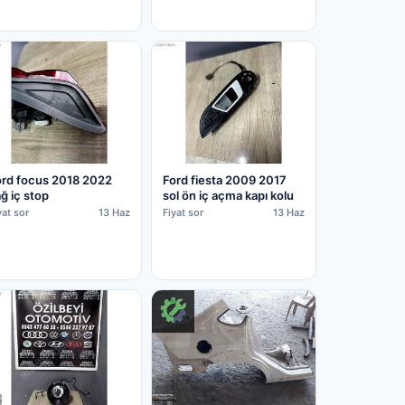
ord focus 2018 2022
Ford fiesta 2009 2017
ğ iç stop
sol ön iç açma kapı kolu
yat sor
13 Haz
Fiyat sor
13 Haz