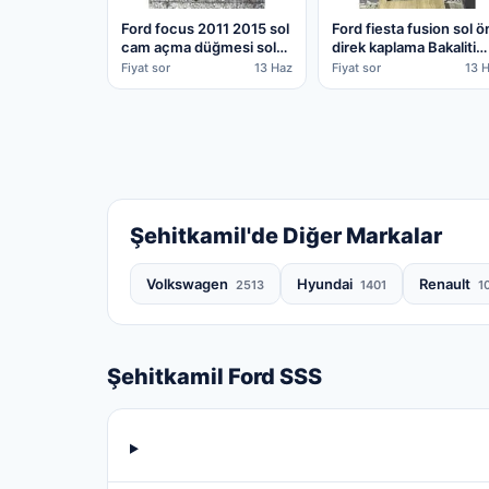
Ford focus 2011 2015 sol
Ford fiesta fusion sol ö
cam açma düğmesi sol
direk kaplama Bakaliti
kapı çekme kolu
2002 2008
Fiyat sor
13 Haz
Fiyat sor
13 
Şehitkamil'de Diğer Markalar
Volkswagen
Hyundai
Renault
2513
1401
1
Şehitkamil Ford SSS