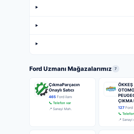
Ford Uzmanı Mağazalarımız
7
ÇıkmaParçacın
ÖKKEŞ 
Onaylı Satıcı
OTOMO
PEUGE
465
Ford ilanı
ÇIKMA
📞 Telefon var
127
Ford i
📍 Sanayi Mah.
📞 Telefon
📍 Sanayi 
60.095 no
k