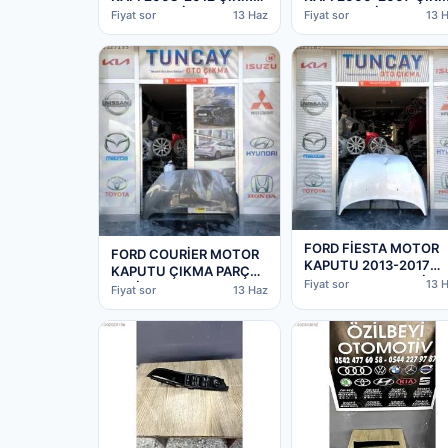
PARÇA ORJİNAL
PARÇA ORJİNAL
Fiyat sor
13 Haz
Fiyat sor
13 
FORD FİESTA MOTOR
FORD COURİER MOTOR
KAPUTU 2013-2017
KAPUTU ÇIKMA PARÇA
ÇIKMA PARÇA ORJİNA
Fiyat sor
13 
ORJİNAL (2. Adet)
Fiyat sor
13 Haz