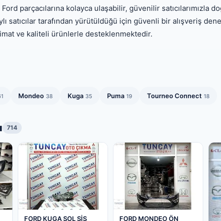
ord parçacılarına kolayca ulaşabilir, güvenilir satıcılarımızla
ylı satıcılar tarafından yürütüldüğü için güvenli bir alışveriş den
mat ve kaliteli ürünlerle desteklenmektedir.
Mondeo
Kuga
Puma
Tourneo Connect
61
38
35
19
18
ı
714
FORD KUGA SOL SİS
FORD MONDEO ÖN