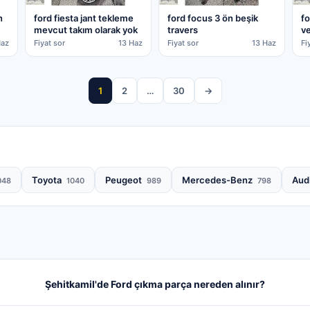
n
ford fiesta jant tekleme
ford focus 3 ön beşik
fo
mevcut takım olarak yok
travers
ve
Haz
Fiyat sor
13 Haz
Fiyat sor
13 Haz
Fi
1
2
…
30
→
Toyota
Peugeot
Mercedes-Benz
Aud
048
1040
989
798
Şehitkamil'de Ford çıkma parça nereden alınır?