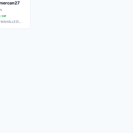
ymercan27
nı
 var
İ MAHALLESİ
OLU CADDE