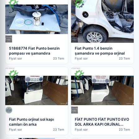
51868774 Fiat Punto benzin
Fiat Punto 1.4 benzin
pompası ve şamandıra
şamandıra ve pompa orjinal
Fiyat sor
23 Tem
Fiyat sor
23 Tem
Fiat Punto orjinal sol kapı
FİAT PUNTO FİAT PUNTO EVO
camları ön arka
SOL ARKA KAPI ORJİNAL
SÖKME
Fiyat sor
23 Tem
Fiyat sor
23 Tem