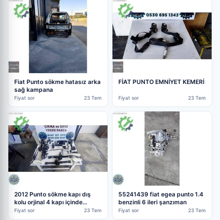
Fiat Punto sökme hatasız arka
FİAT PUNTO EMNİYET KEMERİ
sağ kampana
Fiyat sor
23 Tem
Fiyat sor
23 Tem
2012 Punto sökme kapı dış
55241439 fiat egea punto 1.4
kolu orjinal 4 kapı içinde
benzinli 6 ileri şanzıman
mevcut
Fiyat sor
23 Tem
Fiyat sor
23 Tem