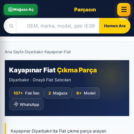
☰
Çıkma
Parçacın
Mağaza Aç
Hemen Ara
Skip
to
Ana Sayfa
›
Diyarbakır
›
Kayapınar
›
Fiat
content
Kayapınar Fiat
Çıkma Parça
Diyarbakır · Onaylı Fiat Satıcıları
107+
Fiat İlan
2
Mağaza
8+
Model
WhatsApp
Kayapınar Diyarbakır'da Fiat çıkma parça arayan