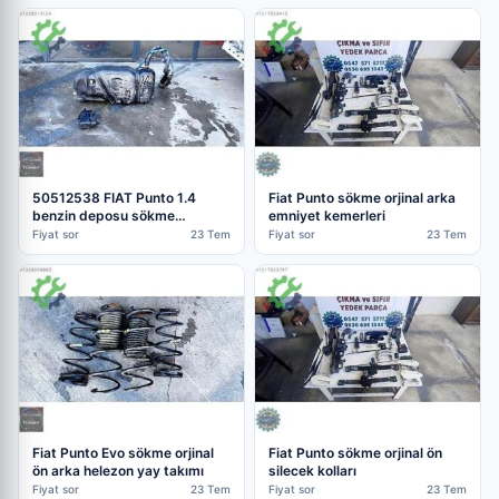
50512538 FIAT Punto 1.4
Fiat Punto sökme orjinal arka
benzin deposu sökme
emniyet kemerleri
sorunsuz
Fiyat sor
23 Tem
Fiyat sor
23 Tem
Fiat Punto Evo sökme orjinal
Fiat Punto sökme orjinal ön
ön arka helezon yay takımı
silecek kolları
Fiyat sor
23 Tem
Fiyat sor
23 Tem