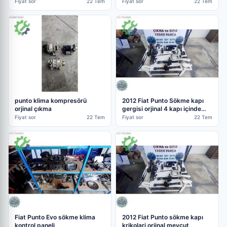
MENFEZLERİ
Fiyat sor
22 Tem
Fiyat sor
22 Tem
punto klima kompresörü
2012 Fiat Punto Sökme kapı
orjinal çıkma
gergisi orjinal 4 kapı içinde
mevcut
Fiyat sor
22 Tem
Fiyat sor
22 Tem
Fiat Punto Evo sökme klima
2012 Fiat Punto sökme kapı
kontrol paneli
krikolari orjinal mevcut