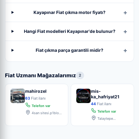
Kayapınar Fiat çıkma motor fiyatı?
Hangi Fiat modelleri Kayapınar'de bulunur?
Fiat çıkma parça garantili midir?
Fiat Uzmanı Mağazalarımız
2
mahirozel
mis-
ka_hafriyat21
63
Fiat ilanı
44
Fiat ilanı
Telefon var
Telefon var
4san sitesi.p1blok,
Talaytepe, 4 sanayi si
Talaytepe
mahallesi Sultan Sasa
bulvarı Bİ