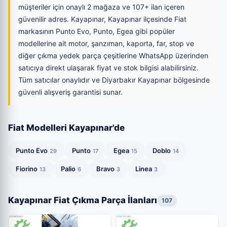
müşteriler için onaylı 2 mağaza ve 107+ ilan içeren
güvenilir adres. Kayapınar, Kayapınar ilçesinde Fiat
markasının Punto Evo, Punto, Egea gibi popüler
modellerine ait motor, şanzıman, kaporta, far, stop ve
diğer çıkma yedek parça çeşitlerine WhatsApp üzerinden
satıcıya direkt ulaşarak fiyat ve stok bilgisi alabilirsiniz.
Tüm satıcılar onaylıdır ve Diyarbakır Kayapınar bölgesinde
güvenli alışveriş garantisi sunar.
Fiat Modelleri Kayapınar'de
Punto Evo
Punto
Egea
Doblo
29
17
15
14
Fiorino
Palio
Bravo
Linea
13
6
3
3
Kayapınar Fiat Çıkma Parça İlanları
107