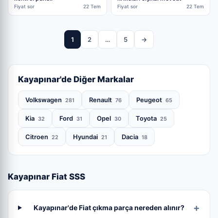
Fiyat sor
22 Tem
Fiyat sor
22 Tem
1
2
…
5
→
Kayapınar'de Diğer Markalar
Volkswagen
Renault
Peugeot
281
76
65
Kia
Ford
Opel
Toyota
32
31
30
25
Citroen
Hyundai
Dacia
22
21
18
Kayapınar Fiat SSS
Kayapınar'de Fiat çıkma parça nereden alınır?