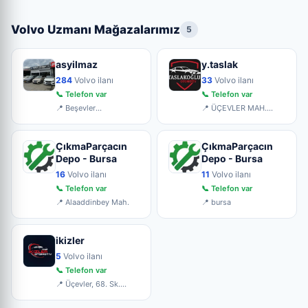
Volvo Uzmanı Mağazalarımız
5
asyilmaz
y.taslak
284
Volvo ilanı
33
Volvo ilanı
📞 Telefon var
📞 Telefon var
📍 Beşevler
📍 ÜÇEVLER MAH.
küçüksanayi sitesi
68.SOK(220)SOK.KÜÇÜK
5.blok no:6
SAN. NO:
ÇıkmaParçacın
ÇıkmaParçacın
Depo - Bursa
Depo - Bursa
16
Volvo ilanı
11
Volvo ilanı
📞 Telefon var
📞 Telefon var
📍 Alaaddinbey Mah.
📍 bursa
ikizler
5
Volvo ilanı
📞 Telefon var
📍 Üçevler, 68. Sk.
No:20, 16120
Ni̇lüfer/Bur