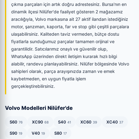
çıkma parçaları için artık doğru adrestesiniz. Bursa'nın en
dinamik ilçesi Nilüfer'de faaliyet gösteren 2 mağazamız
aracılığıyla, Volvo markasına ait 27 aktif ilandan istediğiniz
motor, şanzıman, kaporta, far ve stop gibi çeşitli parçalara
ulaşabilirsiniz. Kaliteden taviz vermeden, bütçe dostu
fiyatlarla sunduğumuz parçalar tamamen orijinal ve
garantilidir. Satıcılarımız onaylı ve güvenilir olup,
WhatsApp üzerinden direkt iletişim kurarak hızlı bilgi
alabilir, randevu planlayabilirsiniz. Nilüfer bölgesinde Volvo
sahipleri olarak, parça arayışınızda zaman ve emek
kaybetmeden, en uygun fiyatla işlem
gerçekleştirebilirsiniz.
Volvo Modelleri Nilüfer'de
S60
XC90
S40
XC60
XC40
76
68
41
39
37
S90
V40
S80
19
19
17