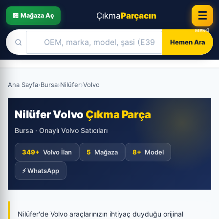
☰
Çıkma
Parçacın
🏪 Mağaza Aç
Hemen Ara
Skip
to
Ana Sayfa
›
Bursa
›
Nilüfer
›
Volvo
content
Nilüfer Volvo
Çıkma Parça
Bursa · Onaylı Volvo Satıcıları
349+
Volvo İlan
5
Mağaza
8+
Model
⚡ WhatsApp
Nilüfer'de Volvo araçlarınızın ihtiyaç duyduğu orijinal