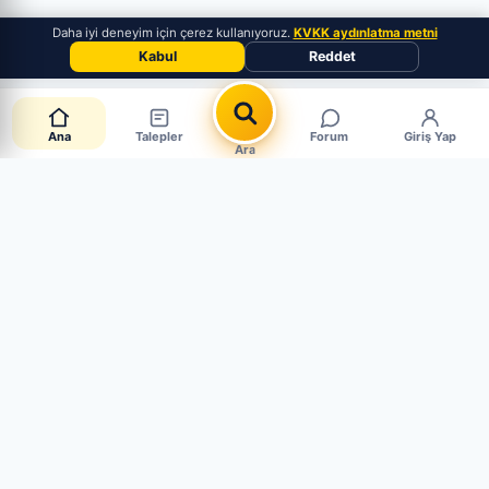
Daha iyi deneyim için çerez kullanıyoruz.
KVKK aydınlatma metni
Kabul
Reddet
Ana
Talepler
Forum
Giriş Yap
Ara
📋 Canlı Parça Talepleri
CANLI · 6 AKTİF
Müşteriler aradığı parçayı paylaşıyor. Mağaza mısın?
Hemen cevapla, satışı yakala.
➕ Sen de Talep Aç