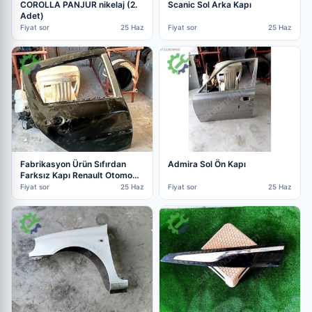
COROLLA PANJUR nikelaj (2.
Scanic Sol Arka Kapı
Adet)
Fiyat sor
25 Haz
Fiyat sor
25 Haz
Fabrikasyon Ürün Sıfırdan
Admira Sol Ön Kapı
Farksız Kapı Renault Otomobil
& Arazi Aracı Sorunsuz
Fiyat sor
25 Haz
Fiyat sor
25 Haz