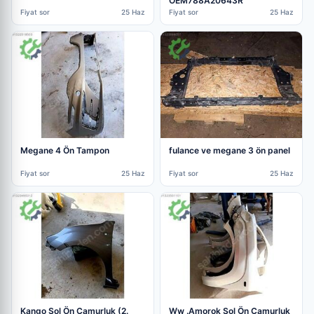
OEM788A20643R
Fiyat sor
25 Haz
Fiyat sor
25 Haz
Megane 4 Ön Tampon
fulance ve megane 3 ön panel
Fiyat sor
25 Haz
Fiyat sor
25 Haz
Kango Sol Ön Çamurluk (2.
Ww .Amorok Sol Ön Çamurluk