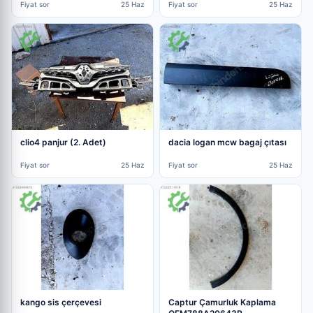
Fiyat sor
25 Haz
Fiyat sor
25 Haz
clio4 panjur (2. Adet)
dacia logan mcw bagaj çıtası
Fiyat sor
25 Haz
Fiyat sor
25 Haz
kango sis çerçevesi
Captur Çamurluk Kaplama