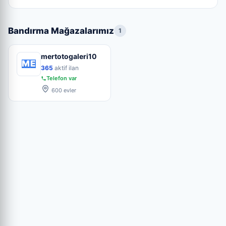
Bandırma Mağazalarımız
1
mertotogaleri10
ME
365
aktif ilan
Telefon var
600 evler