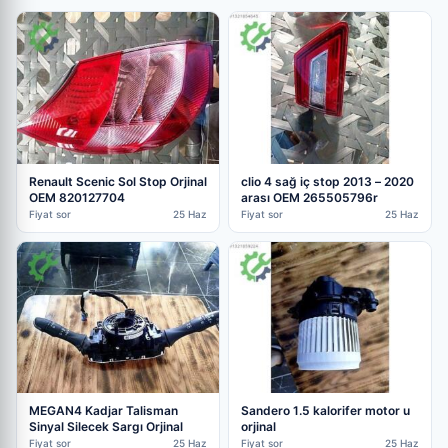
Renault Scenic Sol Stop Orjinal
clio 4 sağ iç stop 2013 – 2020
OEM 820127704
arası OEM 265505796r
Fiyat sor
25 Haz
Fiyat sor
25 Haz
MEGAN4 Kadjar Talisman
Sandero 1.5 kalorifer motor u
Sinyal Silecek Sargı Orjinal
orjinal
Fiyat sor
25 Haz
Fiyat sor
25 Haz