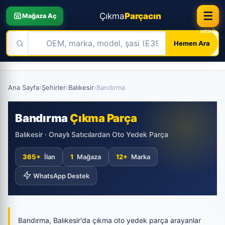
☰
Çıkma
Parçacın
Mağaza Aç
Hemen Ara
Skip
to
Ana Sayfa
›
Şehirler
›
Balıkesir
›
Bandırma
content
Bandırma
Çıkma Parça
Balıkesir · Onaylı Satıcılardan Oto Yedek Parça
365+
İlan
1
Mağaza
12+
Marka
WhatsApp Destek
Bandırma, Balıkesir'da çıkma oto yedek parça arayanlar