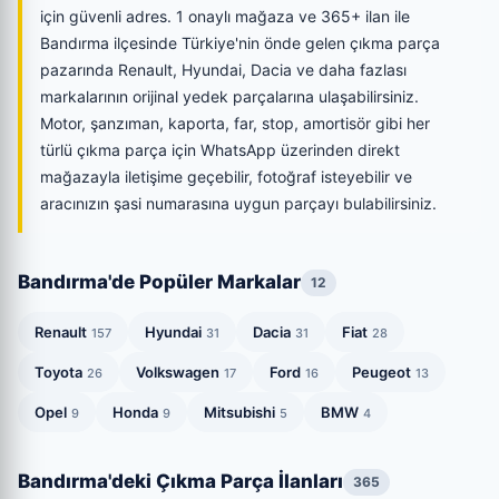
için güvenli adres. 1 onaylı mağaza ve 365+ ilan ile
Bandırma ilçesinde Türkiye'nin önde gelen çıkma parça
pazarında Renault, Hyundai, Dacia ve daha fazlası
markalarının orijinal yedek parçalarına ulaşabilirsiniz.
Motor, şanzıman, kaporta, far, stop, amortisör gibi her
türlü çıkma parça için WhatsApp üzerinden direkt
mağazayla iletişime geçebilir, fotoğraf isteyebilir ve
aracınızın şasi numarasına uygun parçayı bulabilirsiniz.
Bandırma'de Popüler Markalar
12
Renault
Hyundai
Dacia
Fiat
157
31
31
28
Toyota
Volkswagen
Ford
Peugeot
26
17
16
13
Opel
Honda
Mitsubishi
BMW
9
9
5
4
Bandırma'deki Çıkma Parça İlanları
365