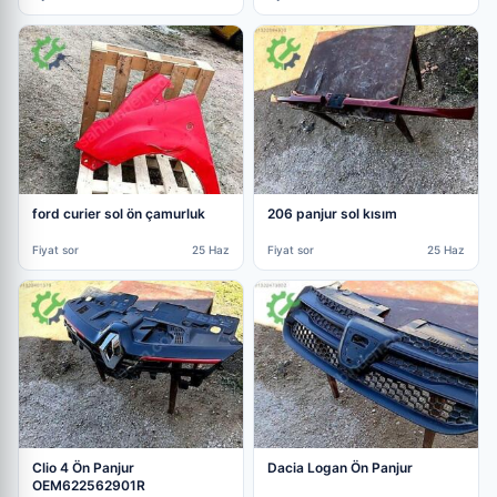
ford curier sol ön çamurluk
206 panjur sol kısım
Fiyat sor
25 Haz
Fiyat sor
25 Haz
Clio 4 Ön Panjur
Dacia Logan Ön Panjur
OEM622562901R