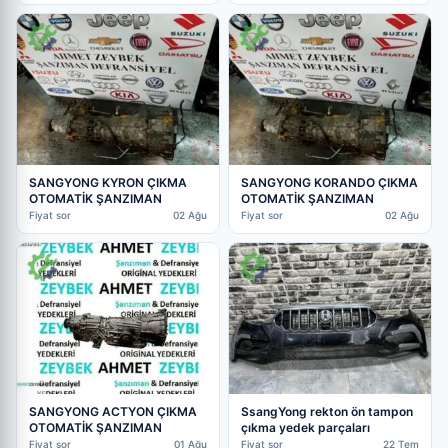
SANGYONG KYRON ÇIKMA
SANGYONG KORANDO ÇIKMA
OTOMATİK ŞANZIMAN
OTOMATİK ŞANZIMAN
Fiyat sor
02 Ağu
Fiyat sor
02 Ağu
SsangYong rekton ön tampon
SANGYONG ACTYON ÇIKMA
çıkma yedek parçaları
OTOMATİK ŞANZIMAN
Fiyat sor
22 Tem
Fiyat sor
01 Ağu