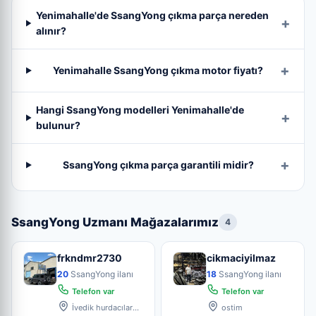
Yenimahalle'de SsangYong çıkma parça nereden
alınır?
Yenimahalle SsangYong çıkma motor fiyatı?
Hangi SsangYong modelleri Yenimahalle'de
bulunur?
SsangYong çıkma parça garantili midir?
SsangYong Uzmanı Mağazalarımız
4
frkndmr2730
cikmaciyilmaz
20
SsangYong ilanı
18
SsangYong ilanı
Telefon var
Telefon var
İvedik hurdacılar
ostim