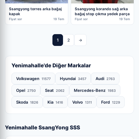
Ssangyong torres arka bağaj
Ssangyong korando sağ arka
kapak
bağaj stop çıkma yedek parça
Fiyat sor
19 Tem
Fiyat sor
19 Tem
1
2
→
Yenimahalle'de Diğer Markalar
Volkswagen
Hyundai
Audi
11577
3457
2763
Opel
Seat
Mercedes-Benz
2750
2062
1983
Skoda
Kia
Volvo
Ford
1826
1416
1311
1229
Yenimahalle SsangYong SSS