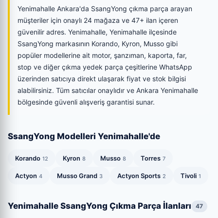
Yenimahalle Ankara'da SsangYong çıkma parça arayan
müşteriler için onaylı 24 mağaza ve 47+ ilan içeren
güvenilir adres. Yenimahalle, Yenimahalle ilçesinde
SsangYong markasının Korando, Kyron, Musso gibi
popüler modellerine ait motor, şanzıman, kaporta, far,
stop ve diğer çıkma yedek parça çeşitlerine WhatsApp
üzerinden satıcıya direkt ulaşarak fiyat ve stok bilgisi
alabilirsiniz. Tüm satıcılar onaylıdır ve Ankara Yenimahalle
bölgesinde güvenli alışveriş garantisi sunar.
SsangYong Modelleri Yenimahalle'de
Korando
Kyron
Musso
Torres
12
8
8
7
Actyon
Musso Grand
Actyon Sports
Tivoli
4
3
2
1
Yenimahalle SsangYong Çıkma Parça İlanları
47