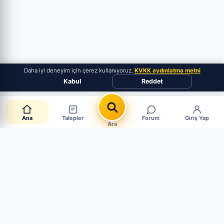
Daha iyi deneyim için çerez kullanıyoruz.
KVKK aydınlatma metni
Kabul
Reddet
Ana
Talepler
Forum
Giriş Yap
Ara