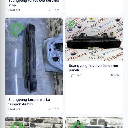
Ssangyong torres evx sol arka
stop
Fiyat sor
20 Tem
Ssangyong hava yönlendirme
paneli
Fiyat sor
20 Tem
Ssangyong korando arka
tampon demiri
Fiyat sor
20 Tem