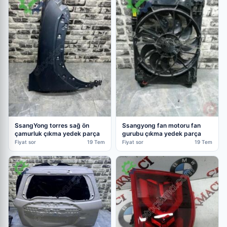
SsangYong torres sağ ön
Ssangyong fan motoru fan
çamurluk çıkma yedek parça
gurubu çıkma yedek parça
Fiyat sor
19 Tem
Fiyat sor
19 Tem