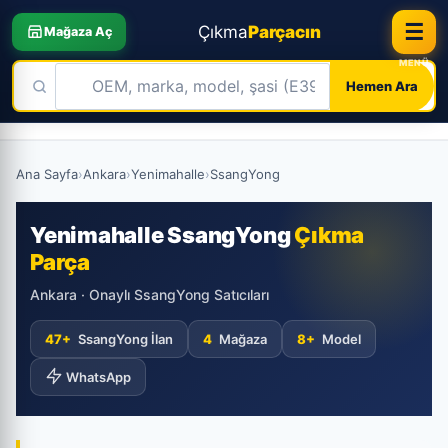
☰
Çıkma
Parçacın
Mağaza Aç
Hemen Ara
Skip
to
Ana Sayfa
›
Ankara
›
Yenimahalle
›
SsangYong
content
Yenimahalle SsangYong
Çıkma
Parça
Ankara · Onaylı SsangYong Satıcıları
47+
SsangYong İlan
4
Mağaza
8+
Model
WhatsApp