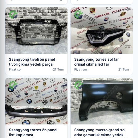
Ssangyong tivoli ön panel
Ssangyong torres sol far
tivoli çıkma yedek parça
orjinal çıkma led far
Fiyat sor
21 Tem
Fiyat sor
21 Tem
Ssangyong torres ön panel
Ssangyong musso grand sol
üst kaplamısı
arka çamurluk çıkma yedek