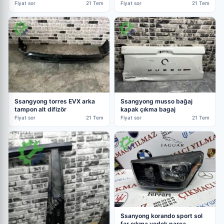
parça
Fiyat sor
21 Tem
Fiyat sor
21 Tem
Ssangyong torres EVX arka
Ssangyong musso bağaj
tampon alt difizör
kapak çıkma bagaj
Fiyat sor
21 Tem
Fiyat sor
21 Tem
Ssanyong korando sport sol
far çıkma yedek parça