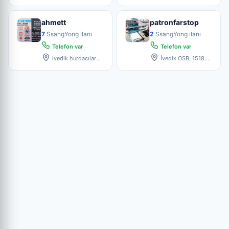
sanayi sitesi 3804cd
no
ahmett
patronfarstop
7
SsangYong ilanı
2
SsangYong ilanı
Telefon var
Telefon var
ivedik hurdacılar
İvedik OSB, 1518.
san. sit. B 4 Blok No:18
Sk. No:99, 06378
Yenimah